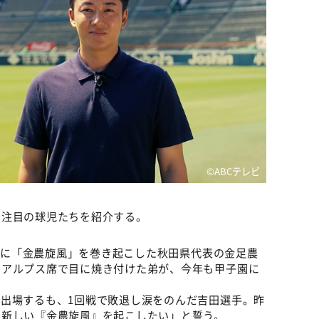
©ABCテレビ
と注目の球児たちを紹介する。
子園に「金農旋風」を巻き起こした秋田県代表の金足農
をアルプス席で目に焼き付けた弟が、今年も甲子園に
出場するも、1回戦で敗退し涙をのんだ吉田選手。昨
な新しい『金農旋風』を起こしたい」と誓う。