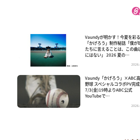
Vaundyが明かす！今夏を彩
「かげろう」制作秘話「僕が
たちに言えることは、この曲
にはない」 2026 夏の…
2026.
Vaundy「かげろう」×ABC
野球 スペシャルコラボPV完
7/3(金)19時よりABC公式
YouTubeで…
2026.