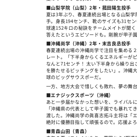
■山梨学院（山梨）2年・菰田陽生投手
夏は3年ぶり、春夏連続出場となる山梨学
手。身長194センチ、靴のサイズも31セ
球速152キロの秘訣をチームメイトが聞く
答えたというエピソードも。剛腕が甲子
■沖縄尚学（沖縄）2年・末吉良丞投手
春夏連続出場の沖縄尚学で注目を集める２
レート。「下半身からくるエネルギーが
なんと71センチ！ 太い下半身から繰り
を勝たせるピッチングをしたい」。沖縄大
球のビッグサウスポーだ。
一方、地方大会で惜しくも敗れ、夢の舞
■エナジックスポーツ（沖縄）
あと一歩届かなかった想いを、ライバル
「沖縄県の代表として甲子園でも暴れて
渡した。沖縄尚学の眞喜志拓斗主将は「
絶対に優勝目指して頑張るので。応援よ
■青森山田（青森）