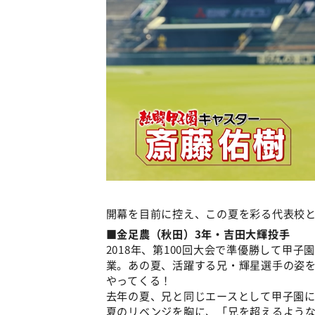
開幕を目前に控え、この夏を彩る代表校
■金足農（秋田）3年・吉田大輝投手
2018年、第100回大会で準優勝して甲
業。あの夏、活躍する兄・輝星選手の姿
やってくる！
去年の夏、兄と同じエースとして甲子園に
夏のリベンジを胸に、「兄を超えるよう