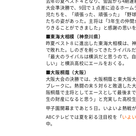
去年の夏ベスト４となり、雪国から4期連
大会準決勝で、9回で１点差に迫るホーム
児たちを、「頑張った、頑張った」「野
たちの姿があった。主将は「3年生の仲間
りきることができました」と感謝の思い
■東海大相模（神奈川県）
昨夏ベスト８に進出した東海大相模は、神
で敗れた。しのぎを削ってきたライバルだ
「最大のライバルは横浜だと思うので。
しい」と横浜高校にエールをおくる。
■大阪桐蔭（大阪）
大阪大会の決勝では、大阪桐蔭と東大阪
ブレークに。熱闘の末５対６と敗退した
阪桐蔭で主将としてエースとして最後ま
生の財産になると思う」と充実した高校
甲子園開幕まであと５日。いよいよ熱戦
ABCテレビでは夏を彩る注目校を「
いよ
中。