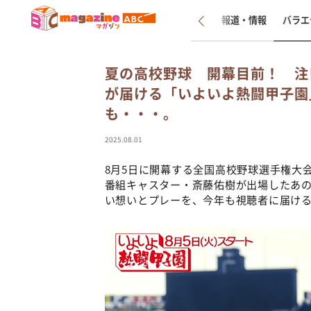
新着
インタビュー
報道・情報
バラエ
夏の高校野球 開幕目前！ 注
が届ける「いよいよ熱闘甲子園
も・・・。
2025.08.01
8月5日に開幕する全国高校野球選手権大
番組キャスター・斎藤佑樹が出場したあの
い想いとプレーを、今年も視聴者に届け