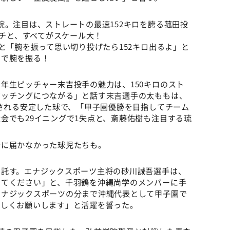
院。注目は、ストレートの最速152キロを誇る菰田投
ンチと、すべてがスケール大！
と「腕を振って思い切り投げたら152キロ出るよ」と
園で腕を振る！
年生ピッチャー末吉投手の魅力は、150キロのスト
ピッチングにつながる」と話す末吉選手の太ももは、
出される安定した球で、「甲子園優勝を目指してチーム
会でも29イニングで1失点と、斎藤佑樹も注目する琉
台に届かなかった球児たちも。
に託す。エナジックスポーツ主将の砂川誠吾選手は、
きてください」と、千羽鶴を沖縄尚学のメンバーに手
エナジックスポーツの分まで沖縄代表として甲子園で
ろしくお願いします」と活躍を誓った。