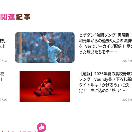
る
ヒゲダン“熱闘ソング”再降臨！
球児
和元年からの過去5大会の決勝
以上
をTVerでアーカイブ配信！ 夏
った球児たちをテー…
07.31
2026.0
高校
【速報】2026年夏の高校野球
成！
ソング Vaundy書き下ろし新
タイトルは「かげろう」に決
定！ 曲に込めた“熱”と…
07.03
2026.0