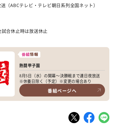
放送（ABCテレビ・テレビ朝日系列全国ネット）
全試合休止時は放送休止
番組
情報
熱闘甲子園
8月5日（水）の開幕〜決勝戦まで連日夜放送
※休養日除く（予定）※変更の場合あり
番組ページへ