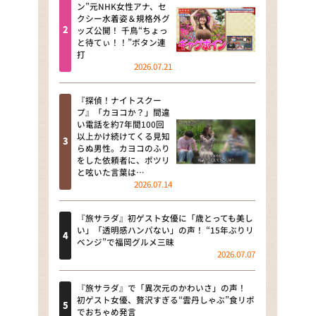
河合＆A.B.C-Z塚田×福井アナ
ン”元NHK女性アナ、セ
クシー水着姿＆規格外グ
「なんでやねん！？」（news お
ッズ公開！ 千鳥“ちょっ
かえり）
と待てぃ！！”ボタン連
打
DAIGOも台所 ～きょうの献立 何
2026.07.21
にする？～
『探偵！ナイトスクー
本日はダイアンなり！シーズン２
プ』「カヨコか？」間違
い電話を約7年間100回
朝だ！生です旅サラダ
以上かけ続けてくる見知
らぬ男性。カヨコのふり
をした依頼者に、ポツリ
教えて！ニュースライブ 正義の
と呟いた言葉は…
ミカタ
2026.07.14
ＬＩＦＥ～夢のカタチ～
『旅サラダ』初ゲスト女優に「歳とっても美し
い」「透明感ハンパない」の声！ “15年ぶりリ
新婚さんいらっしゃい！
ベンジ”で福岡グルメ三昧
2026.07.07
ポツンと一軒家
『旅サラダ』で「異次元のかわいさ」の声！
ザキ山小屋本館
初ゲスト女優、贅沢すぎる“雲丹しゃぶ”食リポ
でおちゃめ発言