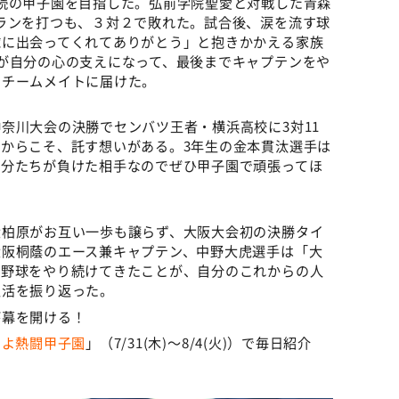
続の甲子園を目指した。弘前学院聖愛と対戦した青森
ランを打つも、３対２で敗れた。試合後、涙を流す球
球に出会ってくれてありがとう」と抱きかかえる家族
が自分の心の支えになって、最後までキャプテンをや
をチームメイトに届けた。
奈川大会の決勝でセンバツ王者・横浜高校に3対11
からこそ、託す想いがある。3年生の金本貫汰選手は
自分たちが負けた相手なのでぜひ甲子園で頑張ってほ
大柏原がお互い一歩も譲らず、大阪大会初の決勝タイ
大阪桐蔭のエース兼キャプテン、中野大虎選手は「大
で野球をやり続けてきたことが、自分のこれからの人
生活を振り返った。
が幕を開ける！
いよ熱闘甲子園
」（7/31(木)～8/4(火)）で毎日紹介