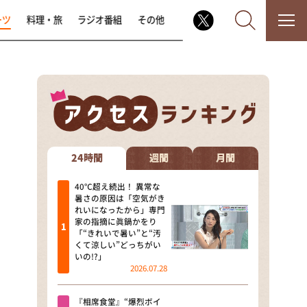
ーツ
料理・旅
ラジオ番組
その他
なるみ・岡村の過ぎるTV
相席食堂
24時間
週間
月間
これ余談なんですけど・・・
40℃超え続出！ 異常な
暑さの原因は「空気がき
れいになったから」専門
～人生密着トークバラエティ！
家の指摘に眞鍋かをり
～ やすとものいたって真剣です
「“きれいで暑い”と“汚
くて涼しい”どっちがい
探偵！ナイトスクープ
いの!?」
2026.07.28
news おかえり
『相席食堂』“爆烈ボイ