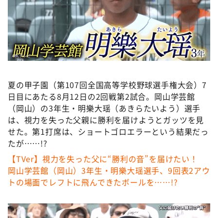
DAIGOも台所 ～きょうの献立 何にする？～
本日はダイアンなり！シーズン２
朝だ！生です旅サラダ
教えて！ニュースライブ 正義のミカタ
ＬＩＦＥ～夢のカタチ～
夏の甲子園（第107回全国高等学校野球選手権大会）7
新婚さんいらっしゃい！
日目にあたる8月12日の2回戦第2試合。岡山学芸館
ポツンと一軒家
（岡山）の3年生・明樂大瑶（あきらたいよう）選手
は、視力を失った父親に勝利を届けようとガッツを見
ザキ山小屋本館
せた。第1打席は、ショートゴロエラーという結果だっ
ぺこぱのまるスポ
たが……!?
アナ回覧板
【TVer】視力を失った父に“勝利の音”を届けたい！
岡山学芸館（岡山）3年生・明樂大瑶選手、9回表2アウ
トの場面でレフトに飛んできたボールを……!?