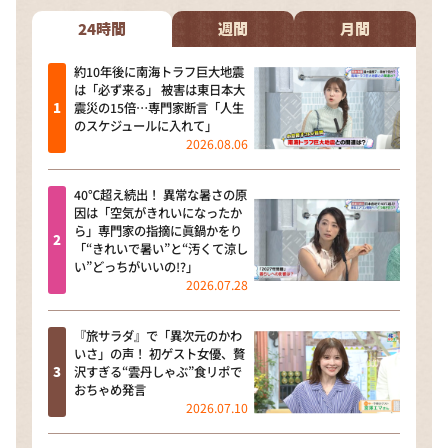
24時間
週間
月間
約10年後に南海トラフ巨大地震
は「必ず来る」 被害は東日本大
震災の15倍…専門家断言「人生
のスケジュールに入れて」
2026.08.06
40℃超え続出！ 異常な暑さの原
因は「空気がきれいになったか
ら」専門家の指摘に眞鍋かをり
「“きれいで暑い”と“汚くて涼し
い”どっちがいいの!?」
2026.07.28
『旅サラダ』で「異次元のかわ
いさ」の声！ 初ゲスト女優、贅
沢すぎる“雲丹しゃぶ”食リポで
おちゃめ発言
2026.07.10