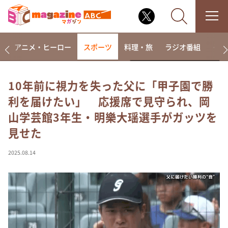
ー
アニメ・ヒーロー
スポーツ
料理・旅
ラジオ番組
その
10年前に視力を失った父に「甲子園で勝
利を届けたい」 応援席で見守られ、岡
なるみ・岡村の過ぎるTV
山学芸館3年生・明樂大瑶選手がガッツを
相席食堂
見せた
これ余談なんですけど・・・
～人生密着トークバラエティ！～ やすとものいたっ
2025.08.14
て真剣です
探偵！ナイトスクープ
news おかえり
河合＆A.B.C-Z塚田×福井アナ「なんでやねん！？」
（news おかえり）