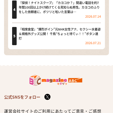
『探偵！ナイトスクープ』「カヨコか？」間違い電話を約7
年間100回以上かけ続けてくる見知らぬ男性。カヨコのふり
をした依頼者に、ポツリと呟いた言葉は…
2026.07.14
『相席食堂』“爆烈ボイン”元NHK女性アナ、セクシー水着姿
＆規格外グッズ公開！ 千鳥“ちょっと待てぃ！！”ボタン連
打
2026.07.21
公式SNSをフォロー
運営会社
サイトのご利用にあたって
ご意見・ご感想