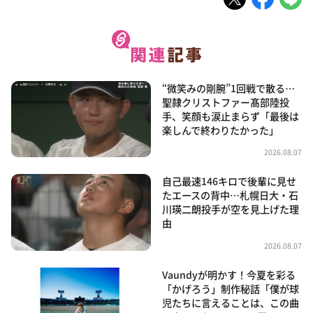
“微笑みの剛腕”1回戦で散る…
聖隷クリストファー髙部陸投
手、笑顔も涙止まらず「最後は
楽しんで終わりたかった」
2026.08.07
自己最速146キロで後輩に見せ
たエースの背中…札幌日大・石
川瑛二朗投手が空を見上げた理
由
2026.08.07
Vaundyが明かす！今夏を彩る
「かげろう」制作秘話「僕が球
児たちに言えることは、この曲