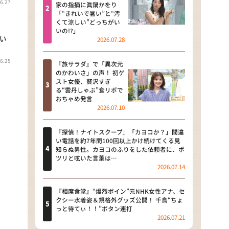
6.27
河合＆A.B.C-Z塚田×福井アナ
家の指摘に眞鍋かをり
「“きれいで暑い”と“汚
「なんでやねん！？」（news お
くて涼しい”どっちがい
かえり）
いの!?」
笑い
2026.07.28
DAIGOも台所 ～きょうの献立 何
にする？～
6.25
『旅サラダ』で「異次元
のかわいさ」の声！ 初ゲ
本日はダイアンなり！シーズン２
スト女優、贅沢すぎ
る“雲丹しゃぶ”食リポで
朝だ！生です旅サラダ
おちゃめ発言
2026.07.10
教えて！ニュースライブ 正義の
ミカタ
『探偵！ナイトスクープ』「カヨコか？」間違
い電話を約7年間100回以上かけ続けてくる見
ＬＩＦＥ～夢のカタチ～
知らぬ男性。カヨコのふりをした依頼者に、ポ
ツリと呟いた言葉は…
2026.07.14
新婚さんいらっしゃい！
ポツンと一軒家
『相席食堂』“爆烈ボイン”元NHK女性アナ、セ
クシー水着姿＆規格外グッズ公開！ 千鳥“ちょ
っと待てぃ！！”ボタン連打
ザキ山小屋本館
2026.07.21