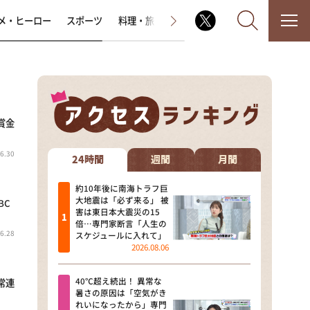
メ・ヒーロー
スポーツ
料理・旅
ラジオ番組
その他
賞金
なるみ・岡村の過ぎるTV
6.30
相席食堂
24時間
週間
月間
これ余談なんですけど・・・
約10年後に南海トラフ巨
大地震は「必ず来る」 被
BC
害は東日本大震災の15
～人生密着トークバラエティ！
倍…専門家断言「人生の
～ やすとものいたって真剣です
6.28
スケジュールに入れて」
2026.08.06
探偵！ナイトスクープ
40℃超え続出！ 異常な
常連
news おかえり
暑さの原因は「空気がき
れいになったから」専門