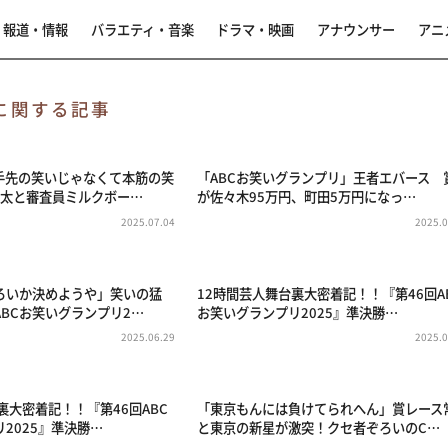
報道・情報
バラエティ・音楽
ドラマ・映画
アナウンサー
アニ
に関する記事
手先の笑いじゃなくて本筋の笑
「ABCお笑いグランプリ」王者エバース 
亮太と審査員ミルクボー…
が佐々木95万円、町田5万円になっ…
2025.07.04
2025.0
ろいか決めようや」笑いの猛
12時間芸人舞台裏大密着記！！『第46回A
BCお笑いグランプリ2…
お笑いグランプリ2025』準決勝…
2025.06.29
2025.0
裏大密着記！！『第46回ABC
「東京もんには負けてられへん」賞レース
2025』準決勝…
と東京の新星が激突！クセ者ぞろいのC…