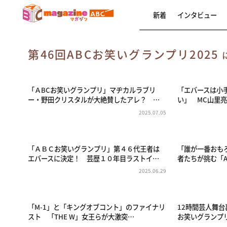
新着
インタビュー
第46回ABCお笑いグランプリ2025
「ＡBCお笑いグランプリ」マヂカルラブリ
「エバースは小
ー・野田クリスタルが大絶賛したアレ？ …
い」 MC山里
2025.07.05
「ＡＢＣお笑いグランプリ」第４６代王者は
「誰が一番おも
エバースに決定！ 芸歴１０年目ラストイ…
者たちが挑む「A
2025.06.29
「M-1」と「キングオブコント」のファイナリ
12時間芸人舞台
スト 「THE W」女王らが大激突…
お笑いグランプリ