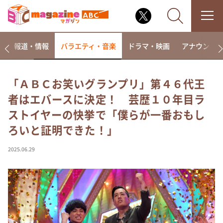
ー
報道・情報
バラエティ・音楽
ドラマ・映画
アナウンサ
「ＡＢＣお笑いグランプリ」第４６代王
者はエバースに決定！ 芸歴１０年目ラ
なるみ・岡村の過ぎるTV
ストイヤーの快挙で「僕らが一番おもし
相席食堂
ろいと証明できた！」
これ余談なんですけど・・・
～人生密着トークバラエティ！～ やすとものいたっ
2025.06.29
て真剣です
探偵！ナイトスクープ
news おかえり
河合＆A.B.C-Z塚田×福井アナ「なんでやねん！？」
（news おかえり）