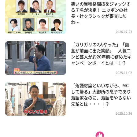
笑いの異種格闘技をジャッジす
る７名が決定！ ニッポンの社
長・辻クラシックが審査に加
わ…
2026.07.23
「ガリガリの2人やった」「歯
茎が前面に出た笑顔」 人気コ
ンビ芸人が約20年前に務めたキ
ャンペーンボーイとは…！？
2025.11.02
「落語寄席といいながら、MC
して帰る」大御所の息子であり
落語家なのに、落語をやらない
先輩とは・・・！？
2025.10.26