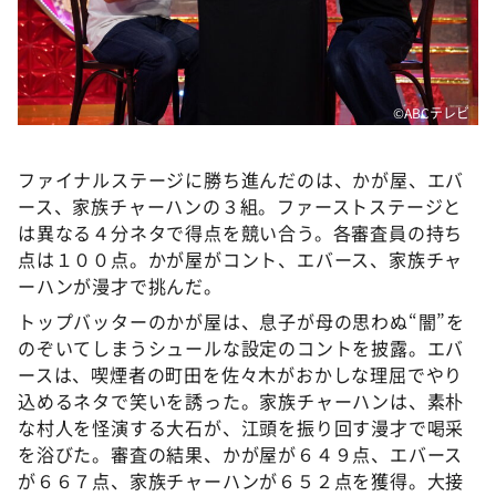
©️ABCテレビ
ファイナルステージに勝ち進んだのは、かが屋、エバ
ース、家族チャーハンの３組。ファーストステージと
は異なる４分ネタで得点を競い合う。各審査員の持ち
点は１００点。かが屋がコント、エバース、家族チャ
ーハンが漫才で挑んだ。
トップバッターのかが屋は、息子が母の思わぬ“闇”を
のぞいてしまうシュールな設定のコントを披露。エバ
ースは、喫煙者の町田を佐々木がおかしな理屈でやり
込めるネタで笑いを誘った。家族チャーハンは、素朴
な村人を怪演する大石が、江頭を振り回す漫才で喝采
を浴びた。審査の結果、かが屋が６４９点、エバース
が６６７点、家族チャーハンが６５２点を獲得。大接