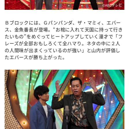
©️ABCテレビ
Ｂブロックには、Ｇパンパンダ、ザ・マミィ、エバー
ス、金魚番長が登場。“お棺に入れて天国に持って行き
たいもの”をめぐってヒートアップしていく漫才で「フ
レーズが全部おもしろくて全ハマり。ネタの中に２人
の人間味が出まくっているのが強い」と山内が評価し
たエバースが勝ち上がった。