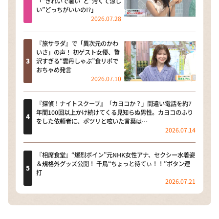
「“きれいで暑い”と“汚くて涼し
い”どっちがいいの!?」
2026.07.28
『旅サラダ』で「異次元のかわ
いさ」の声！ 初ゲスト女優、贅
沢すぎる“雲丹しゃぶ”食リポで
おちゃめ発言
2026.07.10
『探偵！ナイトスクープ』「カヨコか？」間違い電話を約7
年間100回以上かけ続けてくる見知らぬ男性。カヨコのふり
をした依頼者に、ポツリと呟いた言葉は…
2026.07.14
『相席食堂』“爆烈ボイン”元NHK女性アナ、セクシー水着姿
＆規格外グッズ公開！ 千鳥“ちょっと待てぃ！！”ボタン連
打
2026.07.21