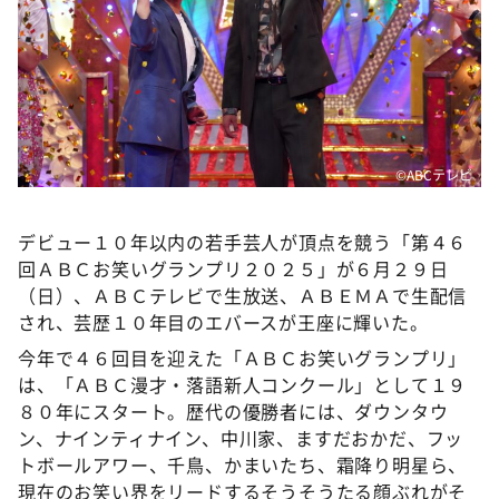
DAIGOも台所 ～きょうの献立 何にする？～
本日はダイアンなり！シーズン２
朝だ！生です旅サラダ
教えて！ニュースライブ 正義のミカタ
ＬＩＦＥ～夢のカタチ～
©️ABCテレビ
新婚さんいらっしゃい！
ポツンと一軒家
デビュー１０年以内の若手芸人が頂点を競う「第４６
回ＡＢＣお笑いグランプリ２０２５」が６月２９日
ザキ山小屋本館
（日）、ＡＢＣテレビで生放送、ＡＢＥＭＡで生配信
ぺこぱのまるスポ
され、芸歴１０年目のエバースが王座に輝いた。
アナ回覧板
今年で４６回目を迎えた「ＡＢＣお笑いグランプリ」
は、「ＡＢＣ漫才・落語新人コンクール」として１９
８０年にスタート。歴代の優勝者には、ダウンタウ
ン、ナインティナイン、中川家、ますだおかだ、フッ
トボールアワー、千鳥、かまいたち、霜降り明星ら、
現在のお笑い界をリードするそうそうたる顔ぶれがそ