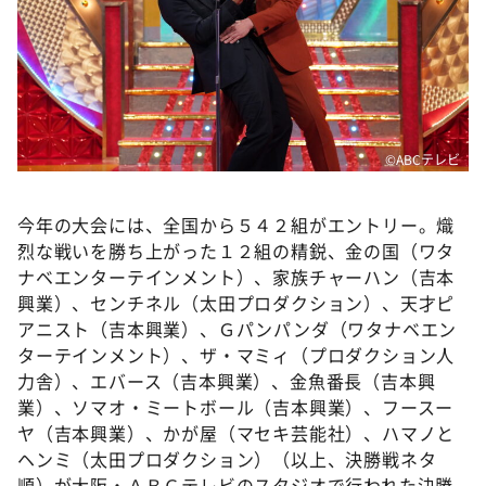
©️ABCテレビ
今年の大会には、全国から５４２組がエントリー。熾
烈な戦いを勝ち上がった１２組の精鋭、金の国（ワタ
ナベエンターテインメント）、家族チャーハン（吉本
興業）、センチネル（太田プロダクション）、天才ピ
アニスト（吉本興業）、Ｇパンパンダ（ワタナベエン
ターテインメント）、ザ・マミィ（プロダクション人
力舎）、エバース（吉本興業）、金魚番長（吉本興
業）、ソマオ・ミートボール（吉本興業）、フースー
ヤ（吉本興業）、かが屋（マセキ芸能社）、ハマノと
ヘンミ（太田プロダクション）（以上、決勝戦ネタ
順）が大阪・ＡＢＣテレビのスタジオで行われた決勝