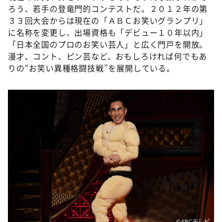
ろう、若手の登竜門的コンテストだ。２０１２年の第
３３回大会からは現在の「ＡＢＣお笑いグランプリ」
に名称を変更し、出場資格も「デビュー１０年以内」
「日本全国のプロのお笑い芸人」と広く門戸を開放。
漫才、コント、ピン芸など、おもしろければ何でもあ
りの“お笑い異種格闘技戦”を展開している。
©️ABCテレビ