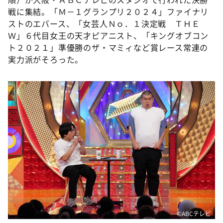
戦に集結。「Ｍ－１グランプリ２０２４」ファイナリ
ストのエバース、「女芸人Ｎｏ．１決定戦 ＴＨＥ
Ｗ」６代目女王の天才ピアニスト、「キングオブコン
ト２０２１」準優勝のザ・マミィなど賞レース常連の
実力派がそろった。
©️ABCテレビ