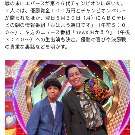
戦の末にエバースが第４６代チャンピオンに輝いた。
２人には、優勝賞金１００万円とチャンピオンベルト
が贈られたほか、翌日６月３０日（月）にＡＢＣテレ
ビの朝の情報番組「おはよう朝日です」（午前５：０
０～）、夕方のニュース番組「news おかえり」（午後
３：４０～）への生出演も決定。優勝の喜びや決勝戦
の貴重な裏話などを明かす。