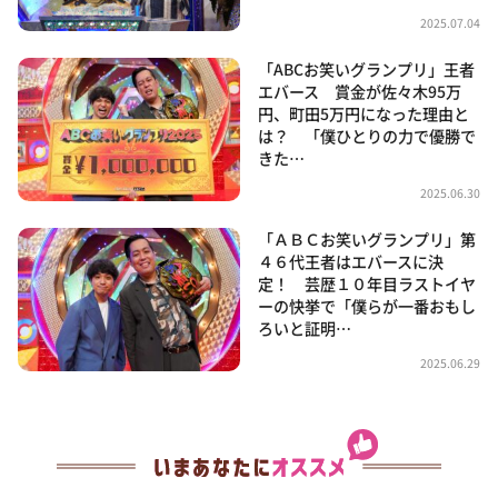
2025.07.04
「ABCお笑いグランプリ」王者
エバース 賞金が佐々木95万
円、町田5万円になった理由と
は？ 「僕ひとりの力で優勝で
きた…
2025.06.30
「ＡＢＣお笑いグランプリ」第
４６代王者はエバースに決
定！ 芸歴１０年目ラストイヤ
ーの快挙で「僕らが一番おもし
ろいと証明…
2025.06.29