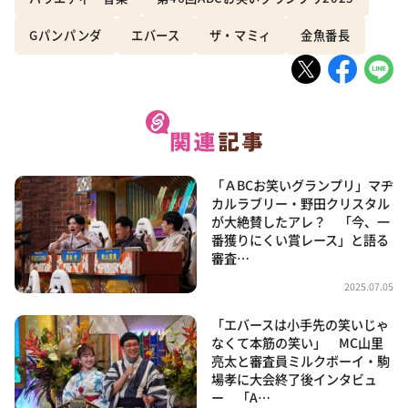
Gパンパンダ
エバース
ザ・マミィ
金魚番長
「ＡBCお笑いグランプリ」マヂ
カルラブリー・野田クリスタル
が大絶賛したアレ？ 「今、一
番獲りにくい賞レース」と語る
審査…
2025.07.05
「エバースは小手先の笑いじゃ
なくて本筋の笑い」 MC山里
亮太と審査員ミルクボーイ・駒
場孝に大会終了後インタビュ
ー 「A…