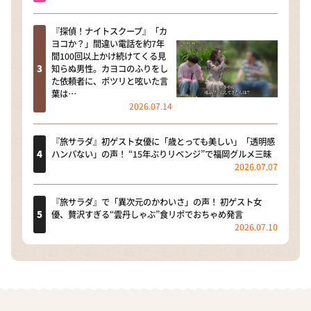
『探偵！ナイトスクープ』「カ
ヨコか？」間違い電話を約7年
間100回以上かけ続けてくる見
知らぬ男性。カヨコのふりをし
た依頼者に、ポツリと呟いた言
葉は…
2026.07.14
『旅サラダ』初ゲスト女優に「歳とっても美しい」「透明感
ハンパない」の声！ “15年ぶりリベンジ”で福岡グルメ三昧
2026.07.07
『旅サラダ』で「異次元のかわいさ」の声！ 初ゲスト女
優、贅沢すぎる“雲丹しゃぶ”食リポでおちゃめ発言
2026.07.10