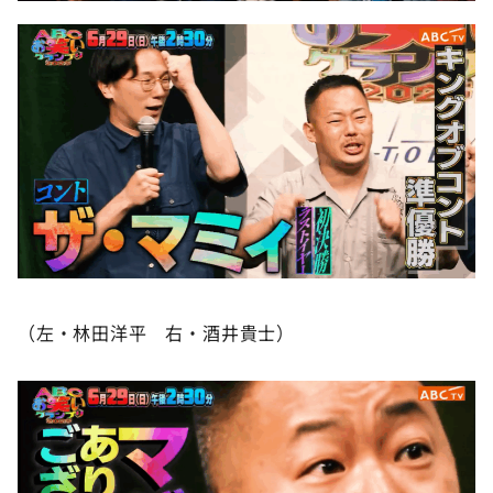
（左・林田洋平 右・酒井貴士）