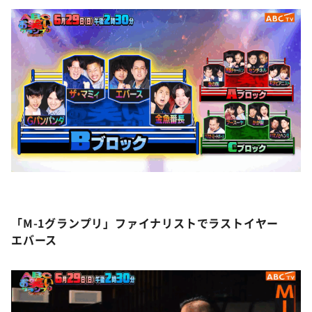
DAIGOも台所 ～きょうの献立 何にする？～
本日はダイアンなり！シーズン２
朝だ！生です旅サラダ
教えて！ニュースライブ 正義のミカタ
ＬＩＦＥ～夢のカタチ～
新婚さんいらっしゃい！
ポツンと一軒家
ザキ山小屋本館
ぺこぱのまるスポ
「M-1グランプリ」ファイナリストでラストイヤー
アナ回覧板
エバース