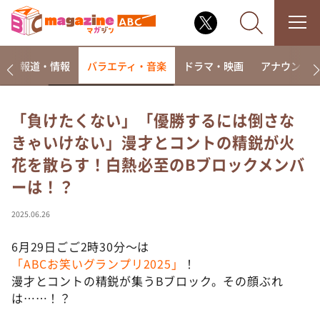
ー
報道・情報
バラエティ・音楽
ドラマ・映画
アナウンサ
「負けたくない」「優勝するには倒さな
きゃいけない」漫才とコントの精鋭が火
なるみ・岡村の過ぎるTV
花を散らす！白熱必至のBブロックメンバ
相席食堂
ーは！？
これ余談なんですけど・・・
～人生密着トークバラエティ！～ やすとものいたっ
2025.06.26
て真剣です
6月29日ごご2時30分～は
探偵！ナイトスクープ
「ABCお笑いグランプリ2025」
！
news おかえり
漫才とコントの精鋭が集うBブロック。その顔ぶれ
河合＆A.B.C-Z塚田×福井アナ「なんでやねん！？」
は……！？
（news おかえり）