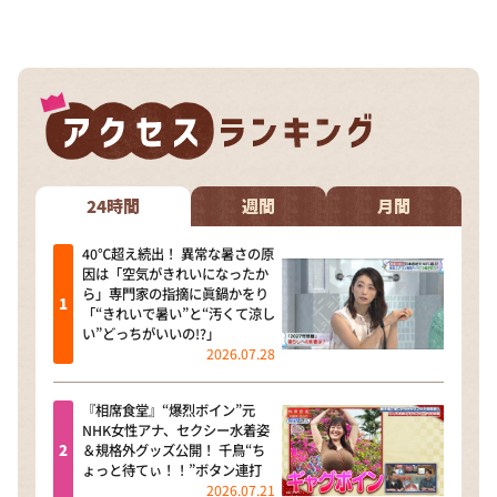
24時間
週間
月間
40℃超え続出！ 異常な暑さの原
因は「空気がきれいになったか
ら」専門家の指摘に眞鍋かをり
「“きれいで暑い”と“汚くて涼し
い”どっちがいいの!?」
2026.07.28
『相席食堂』“爆烈ボイン”元
NHK女性アナ、セクシー水着姿
＆規格外グッズ公開！ 千鳥“ち
ょっと待てぃ！！”ボタン連打
2026.07.21