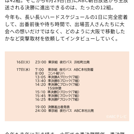
DAIGOも台所 ～きょうの献立 何にする？～
送される決勝に進出できるのは、たったの12組。
本日はダイアンなり！シーズン２
今年も、長い長いハードスケジュールの1日に完全密着
朝だ！生です旅サラダ
して、出番前後や待ち時間で、出場芸人さんたちに大
会への想いだけではなく、どのように大阪で移動した
教えて！ニュースライブ 正義のミカタ
かなど突撃取材を依頼してインタビューしていく。
ＬＩＦＥ～夢のカタチ～
新婚さんいらっしゃい！
ポツンと一軒家
ザキ山小屋本館
ぺこぱのまるスポ
アナ回覧板
©️ABCテレビ