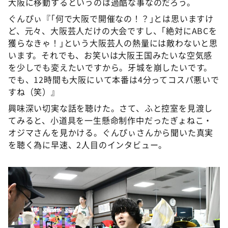
大阪に移動するというのは過酷な事なのだろう。
ぐんぴぃ『｢何で大阪で開催なの！？｣とは思いますけ
ど、元々、大阪芸人だけの大会ですし、｢絶対にABCを
獲らなきゃ！｣という大阪芸人の熱量には敵わないと思
います。それでも、お笑いは大阪王国みたいな空気感
を少しでも変えたいですから。牙城を崩したいです。
でも、12時間も大阪にいて本番は4分ってコスパ悪いで
すね（笑）』
興味深い切実な話を聴けた。さて、ふと控室を見渡し
てみると、小道具を一生懸命制作中だったぎょねこ・
オジマさんを見かける。ぐんぴぃさんから聞いた真実
を聴く為に早速、2人目のインタビュー。