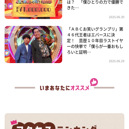
は？ 「僕ひとりの力で優勝で
きた…
2025.06.30
「ＡＢＣお笑いグランプリ」第
４６代王者はエバースに決
定！ 芸歴１０年目ラストイヤ
ーの快挙で「僕らが一番おもし
ろいと証明…
2025.06.29