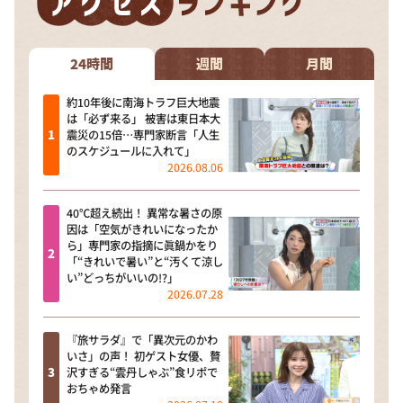
24時間
週間
月間
約10年後に南海トラフ巨大地震
は「必ず来る」 被害は東日本大
震災の15倍…専門家断言「人生
のスケジュールに入れて」
2026.08.06
40℃超え続出！ 異常な暑さの原
因は「空気がきれいになったか
ら」専門家の指摘に眞鍋かをり
「“きれいで暑い”と“汚くて涼し
い”どっちがいいの!?」
2026.07.28
『旅サラダ』で「異次元のかわ
いさ」の声！ 初ゲスト女優、贅
沢すぎる“雲丹しゃぶ”食リポで
おちゃめ発言