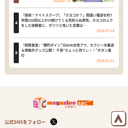
2026.07.10
『探偵！ナイトスクープ』「カヨコか？」間違い電話を約7
年間100回以上かけ続けてくる見知らぬ男性。カヨコのふり
をした依頼者に、ポツリと呟いた言葉は…
2026.07.14
『相席食堂』“爆烈ボイン”元NHK女性アナ、セクシー水着姿
＆規格外グッズ公開！ 千鳥“ちょっと待てぃ！！”ボタン連
打
2026.07.21
公式SNSをフォロー