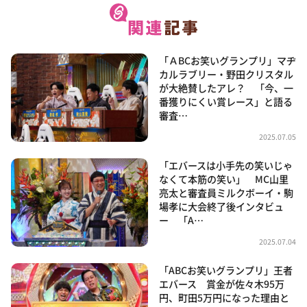
「ＡBCお笑いグランプリ」マヂ
カルラブリー・野田クリスタル
が大絶賛したアレ？ 「今、一
番獲りにくい賞レース」と語る
審査…
2025.07.05
「エバースは小手先の笑いじゃ
なくて本筋の笑い」 MC山里
亮太と審査員ミルクボーイ・駒
場孝に大会終了後インタビュ
ー 「A…
2025.07.04
「ABCお笑いグランプリ」王者
エバース 賞金が佐々木95万
円、町田5万円になった理由と