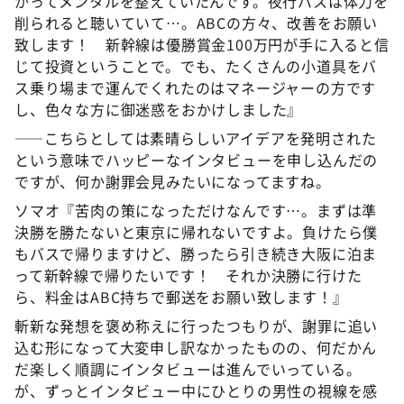
かってメンタルを整えていたんです。夜行バスは体力を
削られると聴いていて…。ABCの方々、改善をお願い
致します！ 新幹線は優勝賞金100万円が手に入ると信
じて投資ということで。でも、たくさんの小道具をバ
ス乗り場まで運んでくれたのはマネージャーの方です
し、色々な方に御迷惑をおかけしました』
――こちらとしては素晴らしいアイデアを発明された
という意味でハッピーなインタビューを申し込んだの
ですが、何か謝罪会見みたいになってますね。
ソマオ『苦肉の策になっただけなんです…。まずは準
決勝を勝たないと東京に帰れないですよ。負けたら僕
もバスで帰りますけど、勝ったら引き続き大阪に泊ま
って新幹線で帰りたいです！ それか決勝に行けた
ら、料金はABC持ちで郵送をお願い致します！』
斬新な発想を褒め称えに行ったつもりが、謝罪に追い
込む形になって大変申し訳なかったものの、何だかん
だ楽しく順調にインタビューは進んでいっている。
が、ずっとインタビュー中にひとりの男性の視線を感