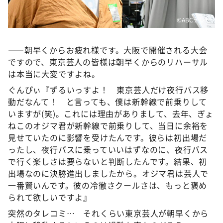
©️ABCテレビ
――朝早くからお疲れ様です。大阪で開催される大会
ですので、東京芸人の皆様は朝早くからのリハーサル
は本当に大変ですよね。
ぐんぴぃ『ずるいっすよ！ 東京芸人だけ夜行バス移
動だなんて！ と言っても、僕は新幹線で前乗りして
いますが(笑)。これには理由がありまして、去年、ぎょ
ねこのオジマ君が新幹線で前乗りして、当日に余裕を
見せていたのに影響を受けたんです。彼らは初出場だ
ったし、夜行バスに乗っていいはずなのに、夜行バス
で行く楽しさは要らないと判断したんです。結果、初
出場なのに決勝進出しましたから。オジマ君は芸人で
一番賢いんです。彼の冷徹さクールさは、もっと褒め
られて欲しいですよ』
突然のタレコミ… それくらい東京芸人が朝早くから