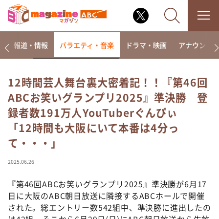
ー
報道・情報
バラエティ・音楽
ドラマ・映画
アナウンサ
12時間芸人舞台裏大密着記！！『第46回
ABCお笑いグランプリ2025』準決勝 登
なるみ・岡村の過ぎるTV
録者数191万人YouTuberぐんぴぃ
相席食堂
「12時間も大阪にいて本番は4分っ
これ余談なんですけど・・・
て・・・」
～人生密着トークバラエティ！～ やすとものいたっ
て真剣です
2025.06.26
探偵！ナイトスクープ
『第46回ABCお笑いグランプリ2025』準決勝が6月17
news おかえり
日に大阪のABC朝日放送に隣接するABCホールで開催
河合＆A.B.C-Z塚田×福井アナ「なんでやねん！？」
（news おかえり）
された。総エントリー数542組中、準決勝に進出したの
は42組。そこから6月29日(日)にABC朝日放送から生放