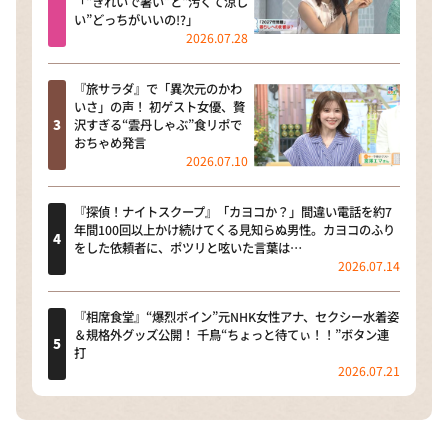
「“きれいで暑い”と“汚くて涼し
い”どっちがいいの!?」
2026.07.28
『旅サラダ』で「異次元のかわ
いさ」の声！ 初ゲスト女優、贅
沢すぎる“雲丹しゃぶ”食リポで
おちゃめ発言
2026.07.10
『探偵！ナイトスクープ』「カヨコか？」間違い電話を約7
年間100回以上かけ続けてくる見知らぬ男性。カヨコのふり
をした依頼者に、ポツリと呟いた言葉は…
2026.07.14
『相席食堂』“爆烈ボイン”元NHK女性アナ、セクシー水着姿
＆規格外グッズ公開！ 千鳥“ちょっと待てぃ！！”ボタン連
打
2026.07.21