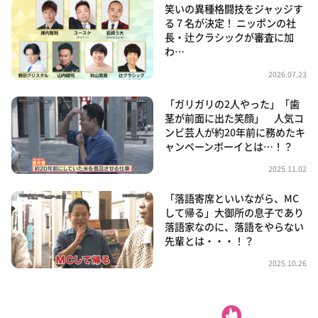
笑いの異種格闘技をジャッジす
る７名が決定！ ニッポンの社
長・辻クラシックが審査に加
わ…
2026.07.23
「ガリガリの2人やった」「歯
茎が前面に出た笑顔」 人気コ
ンビ芸人が約20年前に務めたキ
ャンペーンボーイとは…！？
2025.11.02
「落語寄席といいながら、MC
して帰る」大御所の息子であり
落語家なのに、落語をやらない
先輩とは・・・！？
2025.10.26