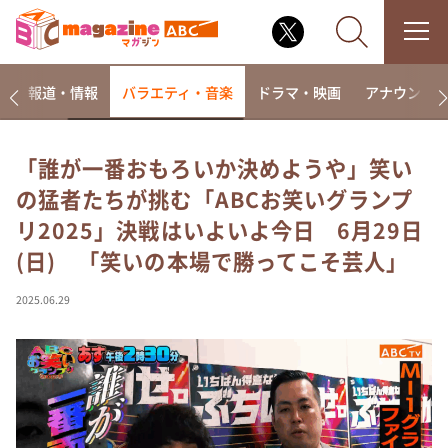
ー
報道・情報
バラエティ・音楽
ドラマ・映画
アナウンサ
「誰が一番おもろいか決めようや」笑い
の猛者たちが挑む「ABCお笑いグランプ
なるみ・岡村の過ぎるTV
リ2025」決戦はいよいよ今日 6月29日
相席食堂
(日) 「笑いの本場で勝ってこそ芸人」
これ余談なんですけど・・・
～人生密着トークバラエティ！～ やすとものいたっ
2025.06.29
て真剣です
探偵！ナイトスクープ
news おかえり
河合＆A.B.C-Z塚田×福井アナ「なんでやねん！？」
（news おかえり）