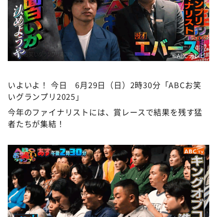
DAIGOも台所 ～きょうの献立 何にする？～
本日はダイアンなり！シーズン２
朝だ！生です旅サラダ
教えて！ニュースライブ 正義のミカタ
©️ABCテレビ
ＬＩＦＥ～夢のカタチ～
いよいよ！ 今日 6月29日（日）2時30分「ABCお笑
新婚さんいらっしゃい！
いグランプリ2025」
ポツンと一軒家
今年のファイナリストには、賞レースで結果を残す猛
ザキ山小屋本館
者たちが集結！
ぺこぱのまるスポ
アナ回覧板