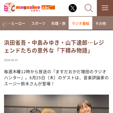
アニメ・ヒーロー
スポーツ
料理・旅
ラジオ番組
その他
浜田省吾・中島みゆき・山下達郎…レジ
ェンドたちの意外な「下積み物語」
なるみ・岡村の過ぎるTV
相席食堂
2026.06.25
これ余談なんですけど・・・
毎週木曜12時から放送の『ますだおかだ増田のラジオ
～人生密着トークバラエティ！～ やすとものいたっ
ハンター』。6月25日（木）のゲストは、音楽評論家の
て真剣です
スージー鈴木さんが登場！
探偵！ナイトスクープ
news おかえり
河合＆A.B.C-Z塚田×福井アナ「なんでやねん！？」
（news おかえり）