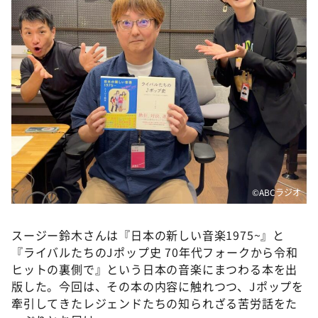
DAIGOも台所 ～きょうの献立 何にする？～
本日はダイアンなり！シーズン２
朝だ！生です旅サラダ
教えて！ニュースライブ 正義のミカタ
ＬＩＦＥ～夢のカタチ～
新婚さんいらっしゃい！
ポツンと一軒家
ザキ山小屋本館
©️ABCラジオ
ぺこぱのまるスポ
アナ回覧板
スージー鈴木さんは『日本の新しい音楽1975~』と
『ライバルたちのJポップ史 70年代フォークから令和
ヒットの裏側で』という日本の音楽にまつわる本を出
版した。今回は、その本の内容に触れつつ、Jポップを
牽引してきたレジェンドたちの知られざる苦労話をた