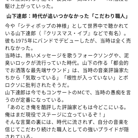
駆け上がっていった。
山下達郎：時代が追いつかなかった「こだわり職人」
今や「シティポップの神様」として世界中で聴かれて
いる山下達郎（『クリスマス・イブ』などで有名）。
彼も1975年にバンドでデビューしたが、当時は全く売
れなかった。
当時は、熱いメッセージを歌うフォークソングや、泥
臭いロックが流行っていた時代。山下の作る「都会的
でお洒落な最先端サウンド」は、当時の音楽評論家た
ちから「気取っている」「根性が入っていない」とボ
ロクソに批判されたそうだ。
山下達郎は今でもコンサートのMCで、当時の愚痴を言
うのが定番になっている。
「あのとき俺を酷評した評論家どもは今どこにいる。
俺はまだ現役でステージに立っているぞ！」
そんな言葉の裏には、時代に流されず、自分の音楽を
信じてこだわり続けた職人としての強いプライドが隠
されている。