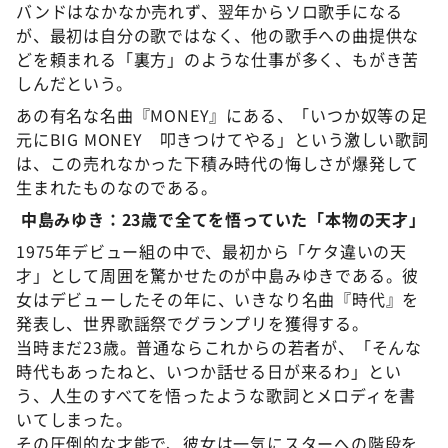
バンドはなかなか売れず、翌年からソロ歌手になる
が、最初は自分の歌ではなく、他の歌手への曲提供な
どを頼まれる「裏方」のような仕事が多く、もがき苦
しんだという。
あの有名な名曲『MONEY』にある、「いつか奴等の足
元にBIG MONEY 叩きつけてやる」という激しい歌詞
は、この売れなかった下積み時代の悔しさが爆発して
生まれたものなのである。
中島みゆき：23歳で全てを悟っていた「本物の天才」
1975年デビュー組の中で、最初から「ケタ違いの天
才」として周囲を驚かせたのが中島みゆきである。彼
女はデビューしたその年に、いきなり名曲『時代』を
発表し、世界歌謡祭でグランプリを獲得する。
当時まだ23歳。普通ならこれからの若者が、「そんな
時代もあったねと、いつか話せる日が来るわ」とい
う、人生のすべてを悟ったような歌詞とメロディを書
いてしまった。
その圧倒的な才能で、彼女は一気にスターへの階段を