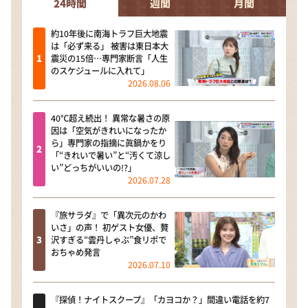
24時間
週間
月間
約10年後に南海トラフ巨大地震
は「必ず来る」 被害は東日本大
震災の15倍…専門家断言「人生
のスケジュールに入れて」
2026.08.06
40℃超え続出！ 異常な暑さの原
因は「空気がきれいになったか
ら」専門家の指摘に眞鍋かをり
「“きれいで暑い”と“汚くて涼し
い”どっちがいいの!?」
2026.07.28
『旅サラダ』で「異次元のかわ
いさ」の声！ 初ゲスト女優、贅
沢すぎる“雲丹しゃぶ”食リポで
おちゃめ発言
2026.07.10
『探偵！ナイトスクープ』「カヨコか？」間違い電話を約7