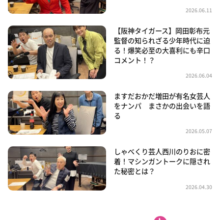
2026.06.11
【阪神タイガース】岡田彰布元
監督の知られざる少年時代に迫
る！爆笑必至の大喜利にも辛口
コメント！？
2026.06.04
ますだおかだ増田が有名女芸人
をナンパ まさかの出会いを語
る
2026.05.07
しゃべくり芸人西川のりおに密
着！マシンガントークに隠され
た秘密とは？
2026.04.30