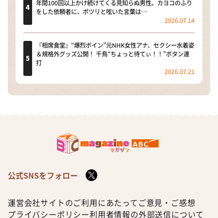
年間100回以上かけ続けてくる見知らぬ男性。カヨコのふり
をした依頼者に、ポツリと呟いた言葉は…
2026.07.14
『相席食堂』“爆烈ボイン”元NHK女性アナ、セクシー水着姿
＆規格外グッズ公開！ 千鳥“ちょっと待てぃ！！”ボタン連
打
2026.07.21
公式SNSをフォロー
運営会社
サイトのご利用にあたって
ご意見・ご感想
プライバシーポリシー
利用者情報の外部送信について