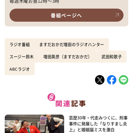
毎週木曜お昼12時～3時
番組ページへ
ラジオ番組
ますだおかだ増田のラジオハンター
スージー鈴木
増田英彦（ますだおかだ）
武田和歌子
ABCラジオ
芸歴30年・代走みつくに、刑事
事件に発展した「なりすまし炎
上」と婚姻届ミスを激白