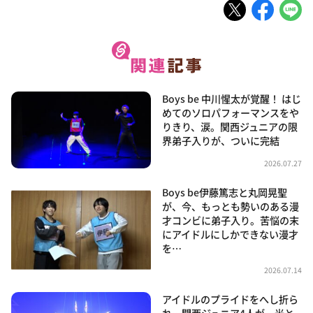
Boys be 中川惺太が覚醒！ はじ
めてのソロパフォーマンスをや
りきり、涙。関西ジュニアの限
界弟子入りが、ついに完結
2026.07.27
Boys be伊藤篤志と丸岡晃聖
が、今、もっとも勢いのある漫
才コンビに弟子入り。苦悩の末
にアイドルにしかできない漫才
を…
2026.07.14
アイドルのプライドをへし折ら
れ…関西ジュニア4人が、光と