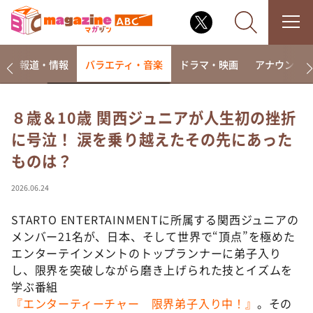
ー
報道・情報
バラエティ・音楽
ドラマ・映画
アナウンサ
８歳＆10歳 関西ジュニアが人生初の挫折
に号泣！ 涙を乗り越えたその先にあった
なるみ・岡村の過ぎるTV
ものは？
相席食堂
これ余談なんですけど・・・
2026.06.24
～人生密着トークバラエティ！～ やすとものいたっ
て真剣です
STARTO ENTERTAINMENTに所属する関西ジュニアの
メンバー21名が、日本、そして世界で“頂点”を極めた
探偵！ナイトスクープ
エンターテインメントのトップランナーに弟子入り
news おかえり
し、限界を突破しながら磨き上げられた技とイズムを
河合＆A.B.C-Z塚田×福井アナ「なんでやねん！？」
学ぶ番組
（news おかえり）
『エンターティーチャー 限界弟子入り中！』
。その