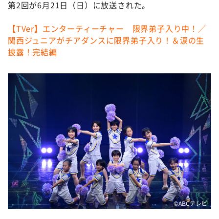
DAIGOも台所 ～きょうの献立 何にする？～
第2回が6月21日（日）に放送された。
本日はダイアンなり！シーズン２
【TVer】エンターティーチャー 限界弟子入り中！／
朝だ！生です旅サラダ
関西ジュニアがチアダンスに限界弟子入り！＆涙の生
披露！完結編
教えて！ニュースライブ 正義のミカタ
ＬＩＦＥ～夢のカタチ～
新婚さんいらっしゃい！
ポツンと一軒家
ザキ山小屋本館
ぺこぱのまるスポ
アナ回覧板
©ABCテレビ