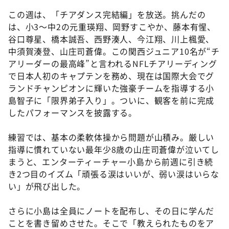
この週は、「チアダンス完結編」を放送。挑んだの
は、小3～中2の元重瑛翔、岡野すこやか、藤本有惺、
谷口尊星、橋本誠吾、西野湊人、今江翔、川上楓愛、
中須賀湊登、山庄司蒼偉。この関西ジュニア10名が“チ
アリーダーの最高峰”と言われるNFLチアリーディング
で日本人初のキャプテンを務め、現在は国際大会でグ
ランドチャンピオンに輝いた強豪チームを指導する小
島智子に「限界弟子入り」。ついに、観客を前に完成
したパフォーマンスを披露する。
練習では、基本の柔軟体操から問題が山積み。厳しい
指導に慣れていない最年少8歳の山庄司蒼偉が泣いてし
まうと、エンターティーチャー小島から前週に引き続
き2つ目のイズム「頑張る涙はいいが、弱い涙はいらな
い」が飛び出した。
さらに小島は全員にノートを配布し、その日に学んだ
ことを書き留めさせた。そこで「教えられたものをア