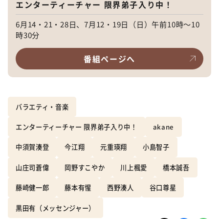
エンターティーチャー 限界弟子入り中！
6月14・21・28日、7月12・19日（日）午前10時〜10
時30分
番組ページへ
バラエティ・音楽
エンターティーチャー 限界弟子入り中！
akane
中須賀湊登
今江翔
元重瑛翔
小島智子
山庄司蒼偉
岡野すこやか
川上楓愛
橋本誠吾
藤崎健一郎
藤本有惺
西野湊人
谷口尊星
黒田有（メッセンジャー）