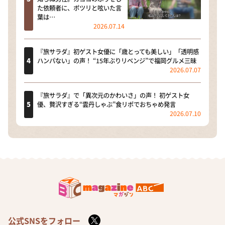
た依頼者に、ポツリと呟いた言
葉は…
2026.07.14
『旅サラダ』初ゲスト女優に「歳とっても美しい」「透明感
ハンパない」の声！ “15年ぶりリベンジ”で福岡グルメ三昧
2026.07.07
『旅サラダ』で「異次元のかわいさ」の声！ 初ゲスト女
優、贅沢すぎる“雲丹しゃぶ”食リポでおちゃめ発言
2026.07.10
公式SNSをフォロー