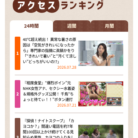
24時間
週間
月間
40℃超え続出！ 異常な暑さの原
因は「空気がきれいになったか
ら」専門家の指摘に眞鍋かをり
「“きれいで暑い”と“汚くて涼し
い”どっちがいいの!?」
2026.07.28
『相席食堂』“爆烈ボイン”元
NHK女性アナ、セクシー水着姿
＆規格外グッズ公開！ 千鳥“ち
ょっと待てぃ！！”ボタン連打
2026.07.21
『探偵！ナイトスクープ』「カ
ヨコか？」間違い電話を約7年
間100回以上かけ続けてくる見
知らぬ男性。カヨコのふりをし