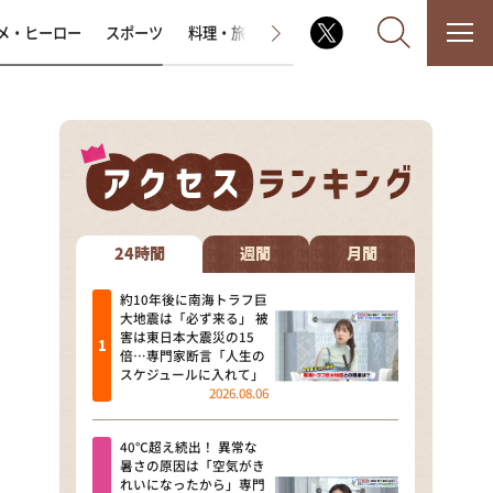
メ・ヒーロー
スポーツ
料理・旅
ラジオ番組
その他
なるみ・岡村の過ぎるTV
相席食堂
24時間
週間
月間
これ余談なんですけど・・・
約10年後に南海トラフ巨
大地震は「必ず来る」 被
害は東日本大震災の15
～人生密着トークバラエティ！
倍…専門家断言「人生の
～ やすとものいたって真剣です
スケジュールに入れて」
2026.08.06
探偵！ナイトスクープ
40℃超え続出！ 異常な
news おかえり
暑さの原因は「空気がき
れいになったから」専門