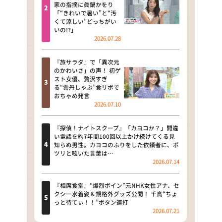
河合＆A.B.C-Z塚田×福井アナ
家の指摘に眞鍋かをり
「“きれいで暑い”と“汚
「なんでやねん！？」（news お
くて涼しい”どっちがい
かえり）
いの!?」
2026.07.28
DAIGOも台所 ～きょうの献立 何
にする？～
『旅サラダ』で「異次元
のかわいさ」の声！ 初ゲ
本日はダイアンなり！シーズン２
スト女優、贅沢すぎ
る“雲丹しゃぶ”食リポで
朝だ！生です旅サラダ
おちゃめ発言
2026.07.10
教えて！ニュースライブ 正義の
ミカタ
『探偵！ナイトスクープ』「カヨコか？」間違
い電話を約7年間100回以上かけ続けてくる見
ＬＩＦＥ～夢のカタチ～
知らぬ男性。カヨコのふりをした依頼者に、ポ
ツリと呟いた言葉は…
2026.07.14
新婚さんいらっしゃい！
ポツンと一軒家
『相席食堂』“爆烈ボイン”元NHK女性アナ、セ
クシー水着姿＆規格外グッズ公開！ 千鳥“ちょ
っと待てぃ！！”ボタン連打
ザキ山小屋本館
2026.07.21