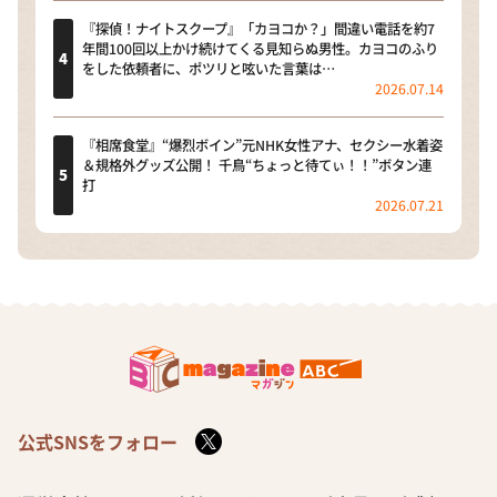
『探偵！ナイトスクープ』「カヨコか？」間違い電話を約7
年間100回以上かけ続けてくる見知らぬ男性。カヨコのふり
をした依頼者に、ポツリと呟いた言葉は…
2026.07.14
『相席食堂』“爆烈ボイン”元NHK女性アナ、セクシー水着姿
＆規格外グッズ公開！ 千鳥“ちょっと待てぃ！！”ボタン連
打
2026.07.21
公式SNSをフォロー