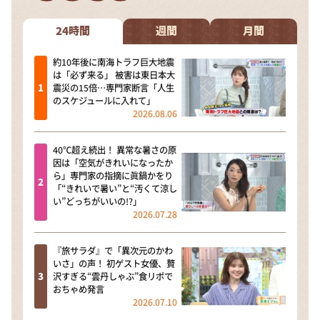
DAIGOも台所 ～きょうの献立 何にする？～
本日はダイアンなり！シーズン２
24時間
週間
月間
朝だ！生です旅サラダ
約10年後に南海トラフ巨大地震
は「必ず来る」 被害は東日本大
教えて！ニュースライブ 正義のミカタ
震災の15倍…専門家断言「人生
のスケジュールに入れて」
ＬＩＦＥ～夢のカタチ～
2026.08.06
新婚さんいらっしゃい！
40℃超え続出！ 異常な暑さの原
ポツンと一軒家
因は「空気がきれいになったか
ら」専門家の指摘に眞鍋かをり
ザキ山小屋本館
「“きれいで暑い”と“汚くて涼し
い”どっちがいいの!?」
ぺこぱのまるスポ
2026.07.28
アナ回覧板
『旅サラダ』で「異次元のかわ
いさ」の声！ 初ゲスト女優、贅
沢すぎる“雲丹しゃぶ”食リポで
おちゃめ発言
2026.07.10