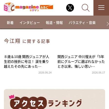
新着
インタビュー
報道・情報
バラエティ・音楽
ドラ
今江翔
に関する記事
なるみ・岡村の過ぎるTV
相席食堂
８歳＆10歳 関西ジュニアが人
関西ジュニア 中川惺太が「5年
生初の挫折に号泣！ 涙を乗り
前にグループに選ばれなかった
これ余談なんですけど・・・
越えたその先にあった…
とき以来、悔しい思い…
～人生密着トークバラエティ！～ やすとものいたっ
2026.06.24
2026.06.17
て真剣です
探偵！ナイトスクープ
news おかえり
河合＆A.B.C-Z塚田×福井アナ「なんでやねん！？」
（news おかえり）