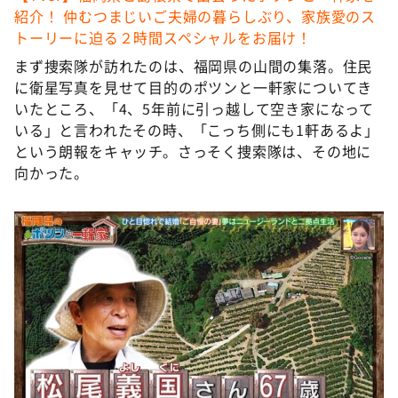
DAIGOも台所 ～きょうの献立 何にする？～
紹介！ 仲むつまじいご夫婦の暮らしぶり、家族愛のス
トーリーに迫る２時間スペシャルをお届け！
本日はダイアンなり！シーズン２
まず捜索隊が訪れたのは、福岡県の山間の集落。住民
朝だ！生です旅サラダ
に衛星写真を見せて目的のポツンと一軒家についてき
教えて！ニュースライブ 正義のミカタ
いたところ、「4、5年前に引っ越して空き家になって
いる」と言われたその時、「こっち側にも1軒あるよ」
ＬＩＦＥ～夢のカタチ～
という朗報をキャッチ。さっそく捜索隊は、その地に
新婚さんいらっしゃい！
向かった。
ポツンと一軒家
ザキ山小屋本館
ぺこぱのまるスポ
アナ回覧板