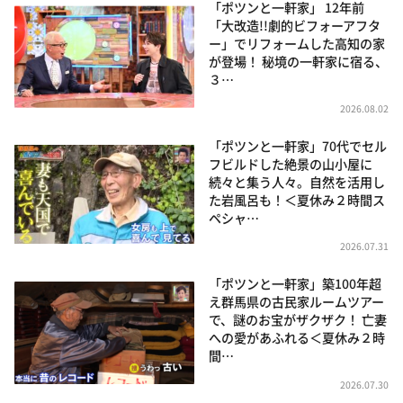
「ポツンと一軒家」 12年前
「大改造!!劇的ビフォーアフタ
ー」でリフォームした高知の家
が登場！ 秘境の一軒家に宿る、
３…
2026.08.02
「ポツンと一軒家」70代でセル
フビルドした絶景の山小屋に
続々と集う人々。自然を活用し
た岩風呂も！＜夏休み２時間ス
ペシャ…
2026.07.31
「ポツンと一軒家」築100年超
え群馬県の古民家ルームツアー
で、謎のお宝がザクザク！ 亡妻
への愛があふれる＜夏休み２時
間…
2026.07.30