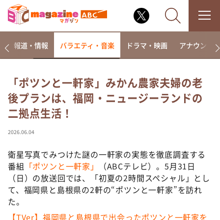
ー
報道・情報
バラエティ・音楽
ドラマ・映画
アナウンサ
「ポツンと一軒家」みかん農家夫婦の老
後プランは、福岡・ニュージーランドの
なるみ・岡村の過ぎるTV
二拠点生活！
相席食堂
これ余談なんですけど・・・
2026.06.04
～人生密着トークバラエティ！～ やすとものいたっ
て真剣です
衛星写真でみつけた謎の一軒家の実態を徹底調査する
番組
「ポツンと一軒家」
（ABCテレビ）。5月31日
探偵！ナイトスクープ
（日）の放送回では、「初夏の2時間スペシャル」とし
news おかえり
て、福岡県と島根県の2軒の“ポツンと一軒家”を訪れ
河合＆A.B.C-Z塚田×福井アナ「なんでやねん！？」
た。
（news おかえり）
【TVer】福岡県と島根県で出会ったポツンと一軒家を