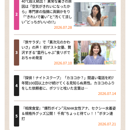
40℃超え続出！ 異常な暑さの原
因は「空気がきれいになったか
ら」専門家の指摘に眞鍋かをり
「“きれいで暑い”と“汚くて涼し
い”どっちがいいの!?」
2026.07.28
『旅サラダ』で「異次元のかわ
いさ」の声！ 初ゲスト女優、贅
沢すぎる“雲丹しゃぶ”食リポで
おちゃめ発言
2026.07.10
『探偵！ナイトスクープ』「カヨコか？」間違い電話を約7
年間100回以上かけ続けてくる見知らぬ男性。カヨコのふり
をした依頼者に、ポツリと呟いた言葉は…
2026.07.14
『相席食堂』“爆烈ボイン”元NHK女性アナ、セクシー水着姿
＆規格外グッズ公開！ 千鳥“ちょっと待てぃ！！”ボタン連
打
2026.07.21