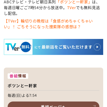
ABCテレビ・テレビ朝日系列
「ポツンと一軒家」
は、
毎週日曜ごご7時54分から放送中。
TVer
でも無料見逃
し配信。
【TVer】輪切りの晩柑は「食感がめちゃくちゃい
い」！ ごちそうになった捜索隊の感想は？
番組
情報
ポツンと一軒家
毎週(日)よる7:54
番組ページへ