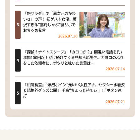
『旅サラダ』で「異次元のかわ
いさ」の声！ 初ゲスト女優、贅
沢すぎる“雲丹しゃぶ”食リポで
おちゃめ発言
2026.07.10
『探偵！ナイトスクープ』「カヨコか？」間違い電話を約7
年間100回以上かけ続けてくる見知らぬ男性。カヨコのふり
をした依頼者に、ポツリと呟いた言葉は…
2026.07.14
『相席食堂』“爆烈ボイン”元NHK女性アナ、セクシー水着姿
＆規格外グッズ公開！ 千鳥“ちょっと待てぃ！！”ボタン連
打
2026.07.21