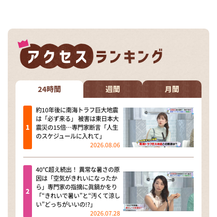
DAIGOも台所 ～きょうの献立 何にする？～
本日はダイアンなり！シーズン２
朝だ！生です旅サラダ
教えて！ニュースライブ 正義のミカタ
ＬＩＦＥ～夢のカタチ～
新婚さんいらっしゃい！
24時間
週間
月間
ポツンと一軒家
約10年後に南海トラフ巨大地震
は「必ず来る」 被害は東日本大
ザキ山小屋本館
震災の15倍…専門家断言「人生
のスケジュールに入れて」
ぺこぱのまるスポ
2026.08.06
アナ回覧板
40℃超え続出！ 異常な暑さの原
因は「空気がきれいになったか
ら」専門家の指摘に眞鍋かをり
「“きれいで暑い”と“汚くて涼し
い”どっちがいいの!?」
2026.07.28