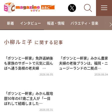
新着
インタビュー
報道・情報
バラエティ・音楽
ドラ
小柳ルミ子
に関する記事
なるみ・岡村の過ぎるTV
相席食堂
「ポツンと一軒家」免許返納後
「ポツンと一軒家」みかん農家
も家族のサポートで元気に田ん
夫婦の老後プランは、福岡・ニ
これ余談なんですけど・・・
ぼへ通う島根の老夫婦 …
ュージーランドの二拠点…
～人生密着トークバラエティ！～ やすとものいたっ
2026.06.05
2026.06.04
て真剣です
探偵！ナイトスクープ
「ポツンと一軒家」みかん栽培
news おかえり
歴50年の67歳ご主人が「一目
河合＆A.B.C-Z塚田×福井アナ「なんでやねん！？」
ぼれして結婚しました…
（news おかえり）
2026.05.31