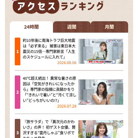
24時間
週間
月間
約10年後に南海トラフ巨大地震
は「必ず来る」 被害は東日本大
震災の15倍…専門家断言「人生
のスケジュールに入れて」
2026.08.06
40℃超え続出！ 異常な暑さの原
因は「空気がきれいになったか
ら」専門家の指摘に眞鍋かをり
「“きれいで暑い”と“汚くて涼し
い”どっちがいいの!?」
2026.07.28
『旅サラダ』で「異次元のかわ
いさ」の声！ 初ゲスト女優、贅
沢すぎる“雲丹しゃぶ”食リポで