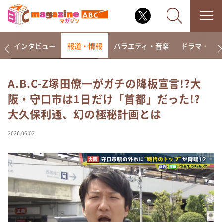
着
インタビュー
報道・情報
バラエティ・音楽
ドラマ・映
A.B.C-Z塚田僚一がガチの降板宣言!?大
阪・守口市は1日だけ「首都」だった!?
なるみ・岡村の過ぎるTV
大久保利通、幻の極秘計画とは
相席食堂
これ余談なんですけど・・・
2026.06.02
～人生密着トークバラエティ！～ やすとものいたっ
て真剣です
探偵！ナイトスクープ
news おかえり
河合＆A.B.C-Z塚田×福井アナ「なんでやねん！？」
（news おかえり）