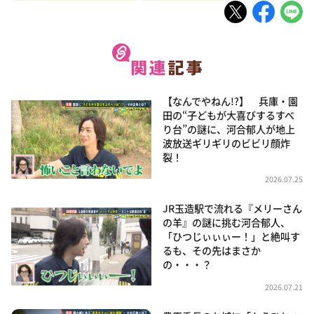
【なんでやねん!?】 兵庫・園
田の“子どもが大喜びするすべ
り台”の謎に、河合郁人が地上
波放送ギリギリのビビリ顔炸
裂！
2026.07.25
JR玉造駅で流れる『メリーさん
の羊』の謎に挑む河合郁人、
「ひつじぃぃぃー！」と絶叫す
るも、その先はまさか
の・・・？
2026.07.21