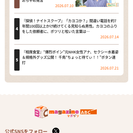
おちゃめ発言
2026.07.10
『探偵！ナイトスクープ』「カヨコか？」間違い電話を約7
年間100回以上かけ続けてくる見知らぬ男性。カヨコのふり
をした依頼者に、ポツリと呟いた言葉は…
2026.07.14
『相席食堂』“爆烈ボイン”元NHK女性アナ、セクシー水着姿
＆規格外グッズ公開！ 千鳥“ちょっと待てぃ！！”ボタン連
打
2026.07.21
公式SNSをフォロー