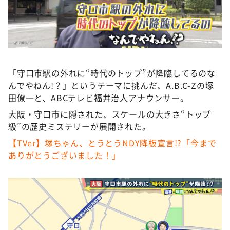
DAIGOも台所 ～きょうの献立 何にする？～
本日はダイアンなり！シーズン２
朝だ！生です旅サラダ
教えて！ニュースライブ 正義のミカタ
「守口市駅の外れに“時代のトップ”が降臨してるのな
ＬＩＦＥ～夢のカタチ～
んでやねん!？」というテーマに挑んだ、A.B.C-Zの塚
新婚さんいらっしゃい！
田僚一と、ABCテレビ福井治人アナウンサー。
ポツンと一軒家
大阪・守口市に隠された、スケールの大きさ“トップ
級”の歴史ミステリーが展開された。
ザキ山小屋本館
【TVer】塚ちゃん、とうとうNDY降板宣言!?「今まで
ぺこぱのまるスポ
ありがとうございました！」
アナ回覧板