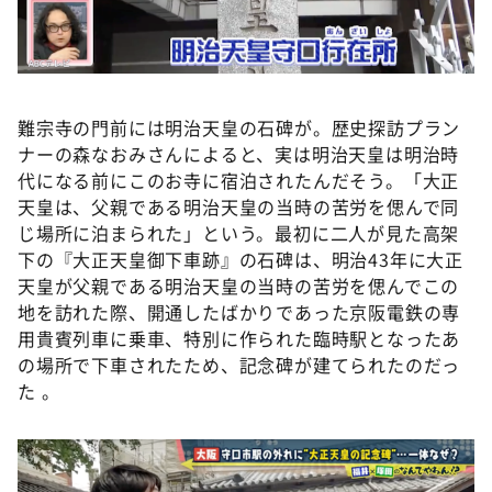
難宗寺の門前には明治天皇の石碑が。歴史探訪プラン
ナーの森なおみさんによると、実は明治天皇は明治時
代になる前にこのお寺に宿泊されたんだそう。「大正
天皇は、父親である明治天皇の当時の苦労を偲んで同
じ場所に泊まられた」という。最初に二人が見た高架
下の『大正天皇御下車跡』の石碑は、明治43年に大正
天皇が父親である明治天皇の当時の苦労を偲んでこの
地を訪れた際、開通したばかりであった京阪電鉄の専
用貴賓列車に乗車、特別に作られた臨時駅となったあ
の場所で下車されたため、記念碑が建てられたのだっ
た 。