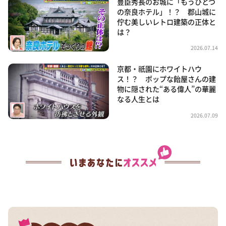
豊臣秀長のお城に「もうひとつ
の奈良ホテル」！？ 郡山城に
佇む美しいレトロ建築の正体と
は？
2026.07.14
京都・祇園にホワイトハウ
ス！？ ポップな飴屋さんの建
物に隠された“ある偉人”の華麗
なる人生とは
2026.07.09