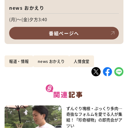
news おかえり
(月)～(金)夕方3:40
番組ページへ
報道・情報
news おかえり
人情食堂
ずんぐり塊根・ぷっくり多肉…
奇抜なフォルムを愛でる人が集
結！「珍奇植物」の即売会がア
ツい