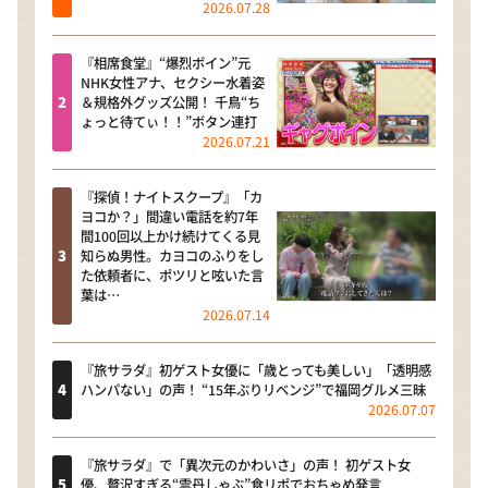
2026.07.28
『相席食堂』“爆烈ボイン”元
NHK女性アナ、セクシー水着姿
＆規格外グッズ公開！ 千鳥“ち
ょっと待てぃ！！”ボタン連打
2026.07.21
『探偵！ナイトスクープ』「カ
ヨコか？」間違い電話を約7年
間100回以上かけ続けてくる見
知らぬ男性。カヨコのふりをし
た依頼者に、ポツリと呟いた言
葉は…
2026.07.14
『旅サラダ』初ゲスト女優に「歳とっても美しい」「透明感
ハンパない」の声！ “15年ぶりリベンジ”で福岡グルメ三昧
2026.07.07
『旅サラダ』で「異次元のかわいさ」の声！ 初ゲスト女
優、贅沢すぎる“雲丹しゃぶ”食リポでおちゃめ発言