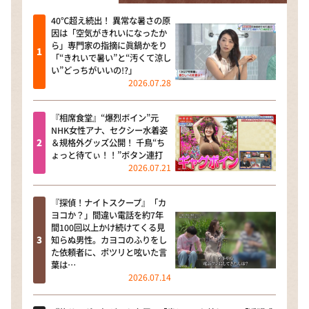
40℃超え続出！ 異常な暑さの原
因は「空気がきれいになったか
ら」専門家の指摘に眞鍋かをり
「“きれいで暑い”と“汚くて涼し
い”どっちがいいの!?」
2026.07.28
『相席食堂』“爆烈ボイン”元
NHK女性アナ、セクシー水着姿
＆規格外グッズ公開！ 千鳥“ち
ょっと待てぃ！！”ボタン連打
2026.07.21
『探偵！ナイトスクープ』「カ
ヨコか？」間違い電話を約7年
間100回以上かけ続けてくる見
知らぬ男性。カヨコのふりをし
た依頼者に、ポツリと呟いた言
葉は…
2026.07.14