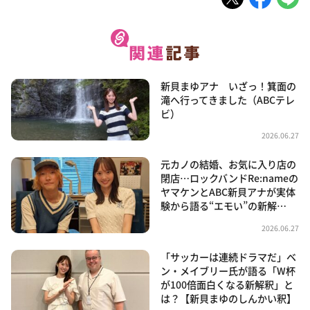
新貝まゆアナ いざっ！箕面の
滝へ行ってきました（ABCテレ
ビ）
2026.06.27
元カノの結婚、お気に入り店の
閉店…ロックバンドRe:nameの
ヤマケンとABC新貝アナが実体
験から語る“エモい”の新解…
2026.06.27
「サッカーは連続ドラマだ」ベ
ン・メイブリー氏が語る「W杯
が100倍面白くなる新解釈」と
は？【新貝まゆのしんかい釈】