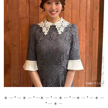
DAIGOも台所 ～きょうの献立 何にする？～
本日はダイアンなり！シーズン２
朝だ！生です旅サラダ
教えて！ニュースライブ 正義のミカタ
ＬＩＦＥ～夢のカタチ～
新婚さんいらっしゃい！
ポツンと一軒家
ザキ山小屋本館
ぺこぱのまるスポ
アナ回覧板
©ABCテレビ
＊ … * … ＊ … * …＊ … * … ＊ … * …＊ … * … ＊ …
* … ＊ …