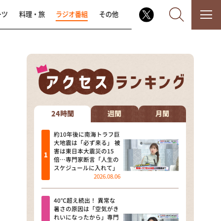
ーツ
料理・旅
ラジオ番組
その他
なるみ・岡村の過ぎるTV
相席食堂
24時間
週間
月間
これ余談なんですけど・・・
約10年後に南海トラフ巨
大地震は「必ず来る」 被
害は東日本大震災の15
～人生密着トークバラエティ！
倍…専門家断言「人生の
～ やすとものいたって真剣です
スケジュールに入れて」
2026.08.06
探偵！ナイトスクープ
40℃超え続出！ 異常な
news おかえり
暑さの原因は「空気がき
れいになったから」専門