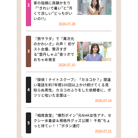
河合＆A.B.C-Z塚田×福井アナ
家の指摘に眞鍋かをり
「“きれいで暑い”と“汚
「なんでやねん！？」（news お
くて涼しい”どっちがい
かえり）
いの!?」
2026.07.28
DAIGOも台所 ～きょうの献立 何
にする？～
『旅サラダ』で「異次元
のかわいさ」の声！ 初ゲ
本日はダイアンなり！シーズン２
スト女優、贅沢すぎ
る“雲丹しゃぶ”食リポで
朝だ！生です旅サラダ
おちゃめ発言
2026.07.10
教えて！ニュースライブ 正義の
ミカタ
『探偵！ナイトスクープ』「カヨコか？」間違
い電話を約7年間100回以上かけ続けてくる見
ＬＩＦＥ～夢のカタチ～
知らぬ男性。カヨコのふりをした依頼者に、ポ
ツリと呟いた言葉は…
2026.07.14
新婚さんいらっしゃい！
ポツンと一軒家
『相席食堂』“爆烈ボイン”元NHK女性アナ、セ
クシー水着姿＆規格外グッズ公開！ 千鳥“ちょ
っと待てぃ！！”ボタン連打
ザキ山小屋本館
2026.07.21