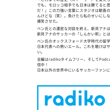
でも、モロッコ相手でも日本は勝てると思
だ！」この力強い言葉にスタジオは歓喜
んけどな（笑）。負けたら私のせいにし
爆笑させた。
ベン氏との濃密な対談を終え、新貝アナは
新貝アナのサッカーの『しんかい釈』と
ベン氏のオックスフォード大学時代の留
日本代表への熱いエール。これを聴けば
い。
全編はradikoタイムフリー、そしてPodcast(
信中！
日本以外の世界中にいるサッカーファン