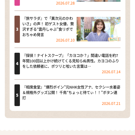
2026.07.28
『旅サラダ』で「異次元のかわ
いさ」の声！ 初ゲスト女優、贅
沢すぎる“雲丹しゃぶ”食リポで
おちゃめ発言
2026.07.10
『探偵！ナイトスクープ』「カヨコか？」間違い電話を約7
年間100回以上かけ続けてくる見知らぬ男性。カヨコのふり
をした依頼者に、ポツリと呟いた言葉は…
2026.07.14
『相席食堂』“爆烈ボイン”元NHK女性アナ、セクシー水着姿
＆規格外グッズ公開！ 千鳥“ちょっと待てぃ！！”ボタン連
打
2026.07.21