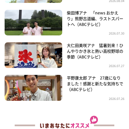
2026.08.04
柴田博アナ 「news おかえ
り」熊野古道編、ラストスパー
トへ（ABCテレビ）
2026.07.30
大仁田美咲アナ 猛暑到来！ひ
んやりかき氷と熱い高校野球の
季節（ABCテレビ）
2026.07.27
平野康太郎 アナ 27歳になり
ました！感謝と新たな気持ちで
（ABCテレビ）
2026.07.26