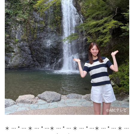
DAIGOも台所 ～きょうの献立 何にする？～
本日はダイアンなり！シーズン２
朝だ！生です旅サラダ
教えて！ニュースライブ 正義のミカタ
ＬＩＦＥ～夢のカタチ～
新婚さんいらっしゃい！
ポツンと一軒家
ザキ山小屋本館
ぺこぱのまるスポ
アナ回覧板
©ABCテレビ
＊ … * … ＊ … * …＊ … * … ＊ … * …＊ … * … ＊ …