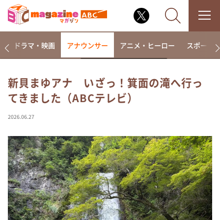
楽
ドラマ・映画
アナウンサー
アニメ・ヒーロー
スポーツ
新貝まゆアナ いざっ！箕面の滝へ行っ
てきました（ABCテレビ）
なるみ・岡村の過ぎるTV
相席食堂
2026.06.27
これ余談なんですけど・・・
～人生密着トークバラエティ！～ やすとものいたっ
て真剣です
探偵！ナイトスクープ
news おかえり
河合＆A.B.C-Z塚田×福井アナ「なんでやねん！？」
（news おかえり）