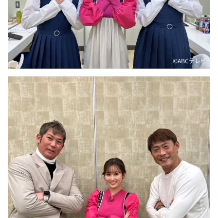
DAIGOも台所 ～きょうの献立 何にする？～
本日はダイアンなり！シーズン２
朝だ！生です旅サラダ
教えて！ニュースライブ 正義のミカタ
©ABCテレビ
ＬＩＦＥ～夢のカタチ～
新婚さんいらっしゃい！
ポツンと一軒家
ザキ山小屋本館
ぺこぱのまるスポ
アナ回覧板