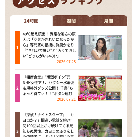
24時間
週間
月間
40℃超え続出！ 異常な暑さの原
因は「空気がきれいになったか
ら」専門家の指摘に眞鍋かをり
「“きれいで暑い”と“汚くて涼し
い”どっちがいいの!?」
2026.07.28
『相席食堂』“爆烈ボイン”元
NHK女性アナ、セクシー水着姿
＆規格外グッズ公開！ 千鳥“ち
ょっと待てぃ！！”ボタン連打
2026.07.21
『探偵！ナイトスクープ』「カ
ヨコか？」間違い電話を約7年
間100回以上かけ続けてくる見
知らぬ男性。カヨコのふりをし
た依頼者に、ポツリと呟いた言