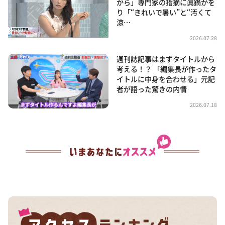
から」専門家の指摘に眞鍋かを
り「“きれいで暑い”と“汚くて
涼…
2026.07.28
週刊誌記事はまずタイトルから
考える！？ 「編集長が作ったタ
イトルに中身を合わせる」元記
者が語った驚きの内情
2026.07.18