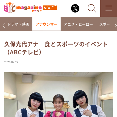
楽
ドラマ・映画
アナウンサー
アニメ・ヒーロー
スポーツ
久保光代アナ 食とスポーツのイベント
（ABCテレビ）
なるみ・岡村の過ぎるTV
相席食堂
2026.02.22
これ余談なんですけど・・・
～人生密着トークバラエティ！～ やすとものいたっ
て真剣です
探偵！ナイトスクープ
news おかえり
河合＆A.B.C-Z塚田×福井アナ「なんでやねん！？」
（news おかえり）