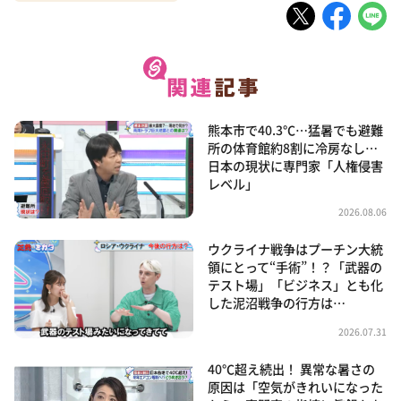
熊本市で40.3℃…猛暑でも避難
所の体育館約8割に冷房なし…
日本の現状に専門家「人権侵害
レベル」
2026.08.06
ウクライナ戦争はプーチン大統
領にとって“手術”！？「武器の
テスト場」「ビジネス」とも化
した泥沼戦争の行方は…
2026.07.31
40℃超え続出！ 異常な暑さの
原因は「空気がきれいになった