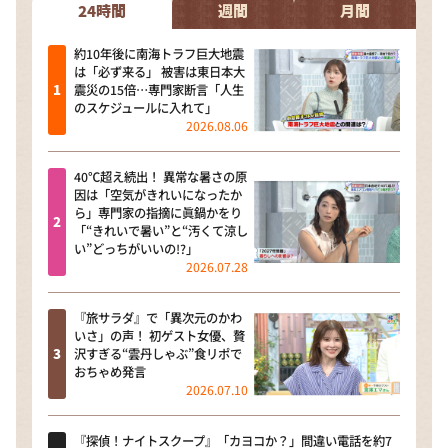
24時間
週間
月間
約10年後に南海トラフ巨大地震
は「必ず来る」 被害は東日本大
震災の15倍…専門家断言「人生
のスケジュールに入れて」
2026.08.06
40℃超え続出！ 異常な暑さの原
因は「空気がきれいになったか
ら」専門家の指摘に眞鍋かをり
「“きれいで暑い”と“汚くて涼し
い”どっちがいいの!?」
2026.07.28
『旅サラダ』で「異次元のかわ
いさ」の声！ 初ゲスト女優、贅
沢すぎる“雲丹しゃぶ”食リポで
おちゃめ発言
2026.07.10
『探偵！ナイトスクープ』「カヨコか？」間違い電話を約7