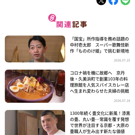
「国宝」所作指導を務め話題の
中村壱太郎 スーパー歌舞伎新
作「もののけ姫」で挑む新境地
2026.07.25
コロナ禍を機に故郷へ 京丹
後・久美浜町で創業103年の料
理旅館を人気スパイスカレー店
へ生まれ変わらせた夫婦の挑戦
2026.07.18
1300年続く畳文化に新風！漆黒
の畳、丸い畳…常識を覆す発想
で世界が注目する京都・大原の
畳職人が生み出す新たな価値