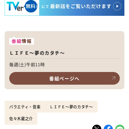
番組
情報
ＬＩＦＥ～夢のカタチ～
毎週(土)午前11時
番組ページへ
バラエティ・音楽
ＬＩＦＥ～夢のカタチ～
佐々木蔵之介