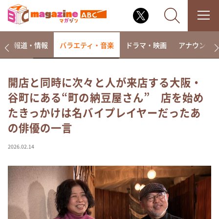
ー
報道・情報
バラエティ・音楽
ドラマ・映画
アナウンサ
開店と同時に次々と人が来店する大阪・
谷町にある“町の納豆屋さん” 店を始め
なるみ・岡村の過ぎるTV
たきっかけは名バイプレイヤーだったあ
相席食堂
の俳優の一言
これ余談なんですけど・・・
～人生密着トークバラエティ！～ やすとものいたっ
2026.02.14
て真剣です
探偵！ナイトスクープ
news おかえり
河合＆A.B.C-Z塚田×福井アナ「なんでやねん！？」
（news おかえり）