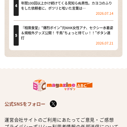
年間100回以上かけ続けてくる見知らぬ男性。カヨコのふり
をした依頼者に、ポツリと呟いた言葉は…
2026.07.14
『相席食堂』“爆烈ボイン”元NHK女性アナ、セクシー水着姿
＆規格外グッズ公開！ 千鳥“ちょっと待てぃ！！”ボタン連
打
2026.07.21
公式SNSをフォロー
運営会社
サイトのご利用にあたって
ご意見・ご感想
プライバシーポリシー
利用者情報の外部送信について