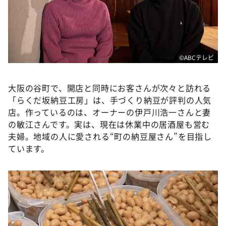
DAIGOも台所 ～きょうの献立 何にする？～
本日はダイアンなり！シーズン２
朝だ！生です旅サラダ
教えて！ニュースライブ 正義のミカタ
©ABCテレビ
ＬＩＦＥ～夢のカタチ～
大阪の谷町で、開店と同時にお客さんが次々と訪れる
新婚さんいらっしゃい！
「らくだ坂納豆工房」は、手づくり納豆が評判の人気
ポツンと一軒家
店。作っているのは、オーナーの伊戸川浩一さんと妻
の敏江さんです。実は、現在は休業中の居酒屋も営む
ザキ山小屋本館
夫婦。地域の人に愛される“町の納豆屋さん”を目指し
ぺこぱのまるスポ
ています。
アナ回覧板