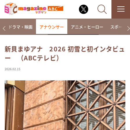
楽
ドラマ・映画
アナウンサー
アニメ・ヒーロー
スポーツ
新貝まゆアナ 2026 初雪と初インタビュ
ー （ABCテレビ）
なるみ・岡村の過ぎるTV
相席食堂
2026.02.15
これ余談なんですけど・・・
～人生密着トークバラエティ！～ やすとものいたっ
て真剣です
探偵！ナイトスクープ
news おかえり
河合＆A.B.C-Z塚田×福井アナ「なんでやねん！？」
（news おかえり）