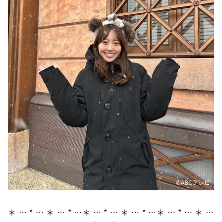
DAIGOも台所 ～きょうの献立 何にする？～
本日はダイアンなり！シーズン２
朝だ！生です旅サラダ
教えて！ニュースライブ 正義のミカタ
ＬＩＦＥ～夢のカタチ～
新婚さんいらっしゃい！
ポツンと一軒家
ザキ山小屋本館
ぺこぱのまるスポ
アナ回覧板
©ABCテレビ
＊ … * … ＊ … * …＊ … * … ＊ … * …＊ … * … ＊ …