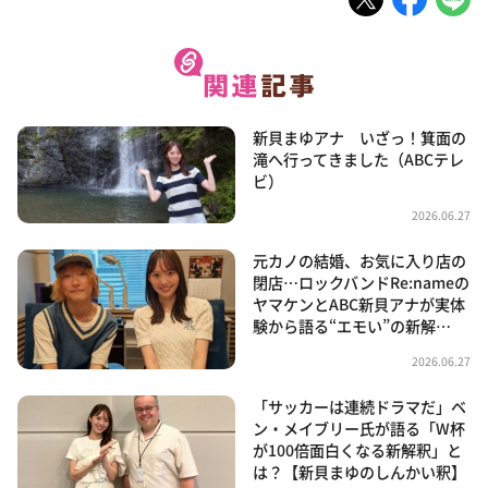
新貝まゆアナ いざっ！箕面の
滝へ行ってきました（ABCテレ
ビ）
2026.06.27
元カノの結婚、お気に入り店の
閉店…ロックバンドRe:nameの
ヤマケンとABC新貝アナが実体
験から語る“エモい”の新解…
2026.06.27
「サッカーは連続ドラマだ」ベ
ン・メイブリー氏が語る「W杯
が100倍面白くなる新解釈」と
は？【新貝まゆのしんかい釈】