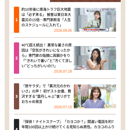
約10年後に南海トラフ巨大地震
は「必ず来る」 被害は東日本大
震災の15倍…専門家断言「人生
のスケジュールに入れて」
2026.08.06
40℃超え続出！ 異常な暑さの原
因は「空気がきれいになったか
ら」専門家の指摘に眞鍋かをり
「“きれいで暑い”と“汚くて涼し
い”どっちがいいの!?」
2026.07.28
『旅サラダ』で「異次元のかわ
いさ」の声！ 初ゲスト女優、贅
沢すぎる“雲丹しゃぶ”食リポで
おちゃめ発言
2026.07.10
『探偵！ナイトスクープ』「カヨコか？」間違い電話を約7
年間100回以上かけ続けてくる見知らぬ男性。カヨコのふり