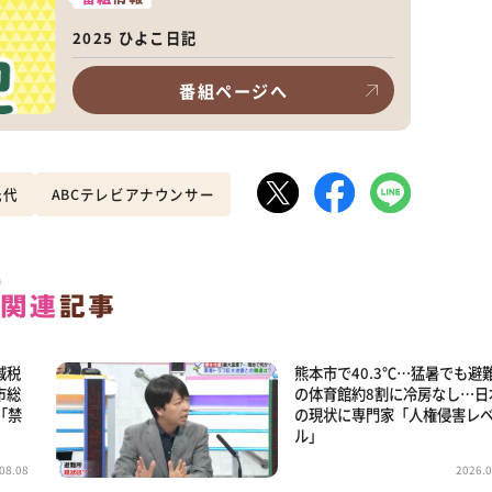
2025 ひよこ日記
番組ページへ
光代
ABCテレビアナウンサー
減税
熊本市で40.3℃…猛暑でも避
市総
の体育館約8割に冷房なし…日
「禁
の現状に専門家「人権侵害レ
ル」
08.08
2026.0