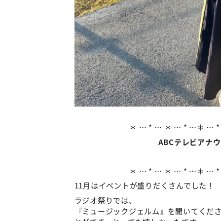
＊ … * … ＊ … * …＊ … *
ABCテレビアナ
＊ … * … ＊ … * …＊ … *
11月はイベントが盛りだくさんでした！
ラジオ祭りでは、
『ミュージックジェルム』を聞いてくだ