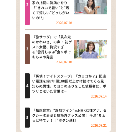
河合＆A.B.C-Z塚田×福井アナ
家の指摘に眞鍋かをり
「“きれいで暑い”と“汚
「なんでやねん！？」（news お
くて涼しい”どっちがい
かえり）
いの!?」
2026.07.28
DAIGOも台所 ～きょうの献立 何
にする？～
『旅サラダ』で「異次元
のかわいさ」の声！ 初ゲ
本日はダイアンなり！シーズン２
スト女優、贅沢すぎ
る“雲丹しゃぶ”食リポで
朝だ！生です旅サラダ
おちゃめ発言
2026.07.10
教えて！ニュースライブ 正義の
ミカタ
『探偵！ナイトスクープ』「カヨコか？」間違
い電話を約7年間100回以上かけ続けてくる見
ＬＩＦＥ～夢のカタチ～
知らぬ男性。カヨコのふりをした依頼者に、ポ
ツリと呟いた言葉は…
2026.07.14
新婚さんいらっしゃい！
ポツンと一軒家
『相席食堂』“爆烈ボイン”元NHK女性アナ、セ
クシー水着姿＆規格外グッズ公開！ 千鳥“ちょ
っと待てぃ！！”ボタン連打
ザキ山小屋本館
2026.07.21