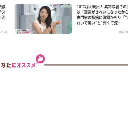
統領
40℃超え続出！ 異常な暑さの
テス
は「空気がきれいになったか
た泥
専門家の指摘に眞鍋かをり「“
れいで暑い”と“汚くて涼…
07.31
2026.0