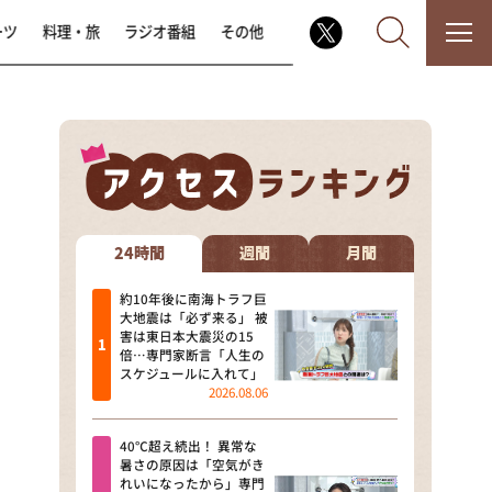
ーツ
料理・旅
ラジオ番組
その他
なるみ・岡村の過ぎるTV
相席食堂
24時間
週間
月間
これ余談なんですけど・・・
約10年後に南海トラフ巨
大地震は「必ず来る」 被
害は東日本大震災の15
～人生密着トークバラエティ！
倍…専門家断言「人生の
～ やすとものいたって真剣です
スケジュールに入れて」
2026.08.06
探偵！ナイトスクープ
40℃超え続出！ 異常な
news おかえり
暑さの原因は「空気がき
れいになったから」専門