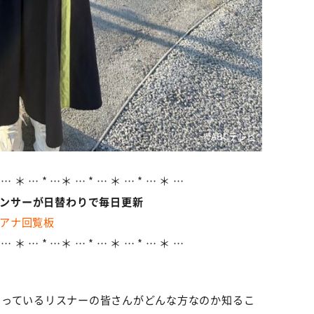
©ABCテレビ
 … ＊ … * …＊ … * … ＊ … * … ＊ …
ウンサーが日替わりで毎日更新
アナ回覧板
 … ＊ … * …＊ … * … ＊ … * … ＊ …
さっているリスナーの皆さんがどんな方なのか知るこ