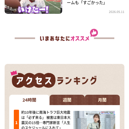
ームも「すごかった」
2026.05.11
24時間
週間
月間
約10年後に南海トラフ巨大地震
は「必ず来る」 被害は東日本大
震災の15倍…専門家断言「人生
のスケジュールに入れて」