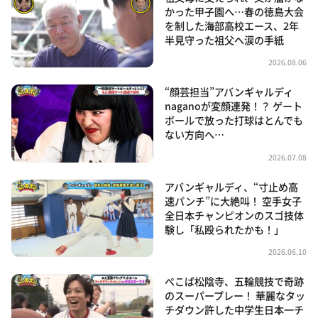
かった甲子園へ…春の徳島大会
を制した海部高校エース、2年
半見守った祖父へ涙の手紙
2026.08.06
“顔芸担当”アバンギャルディ
naganoが変顔連発！？ ゲート
ボールで放った打球はとんでも
ない方向へ…
2026.07.08
アバンギャルディ、“寸止め高
速パンチ”に大絶叫！ 空手女子
全日本チャンピオンのスゴ技体
験し「私殴られたかも！」
2026.06.10
ぺこぱ松陰寺、五輪競技で奇跡
のスーパープレー！ 華麗なタッ
チダウン許した中学生日本一チ