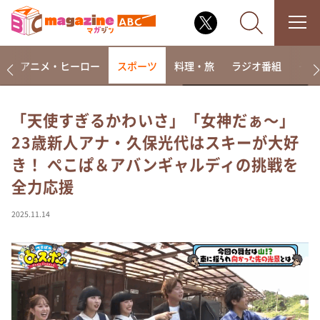
ー
アニメ・ヒーロー
スポーツ
料理・旅
ラジオ番組
その
「天使すぎるかわいさ」「女神だぁ～」
23歳新人アナ・久保光代はスキーが大好
なるみ・岡村の過ぎるTV
き！ ぺこぱ＆アバンギャルディの挑戦を
相席食堂
全力応援
これ余談なんですけど・・・
～人生密着トークバラエティ！～ やすとものいたっ
2025.11.14
て真剣です
探偵！ナイトスクープ
news おかえり
河合＆A.B.C-Z塚田×福井アナ「なんでやねん！？」
（news おかえり）