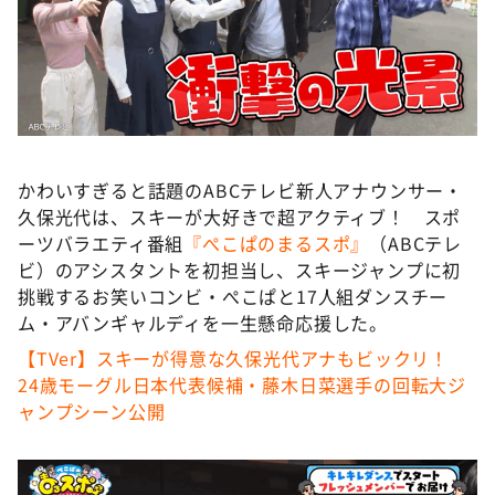
DAIGOも台所 ～きょうの献立 何にする？～
本日はダイアンなり！シーズン２
朝だ！生です旅サラダ
教えて！ニュースライブ 正義のミカタ
ＬＩＦＥ～夢のカタチ～
かわいすぎると話題のABCテレビ新人アナウンサー・
新婚さんいらっしゃい！
久保光代は、スキーが大好きで超アクティブ！ スポ
ポツンと一軒家
ーツバラエティ番組
『ぺこぱのまるスポ』
（ABCテレ
ビ）のアシスタントを初担当し、スキージャンプに初
ザキ山小屋本館
挑戦するお笑いコンビ・ぺこぱと17人組ダンスチー
ぺこぱのまるスポ
ム・アバンギャルディを一生懸命応援した。
アナ回覧板
【TVer】スキーが得意な久保光代アナもビックリ！
24歳モーグル日本代表候補・藤木日菜選手の回転大ジ
ャンプシーン公開