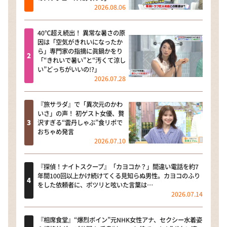
2026.08.06
40℃超え続出！ 異常な暑さの原
因は「空気がきれいになったか
ら」専門家の指摘に眞鍋かをり
「“きれいで暑い”と“汚くて涼し
い”どっちがいいの!?」
2026.07.28
『旅サラダ』で「異次元のかわ
いさ」の声！ 初ゲスト女優、贅
沢すぎる“雲丹しゃぶ”食リポで
おちゃめ発言
2026.07.10
『探偵！ナイトスクープ』「カヨコか？」間違い電話を約7
年間100回以上かけ続けてくる見知らぬ男性。カヨコのふり
をした依頼者に、ポツリと呟いた言葉は…
2026.07.14
『相席食堂』“爆烈ボイン”元NHK女性アナ、セクシー水着姿