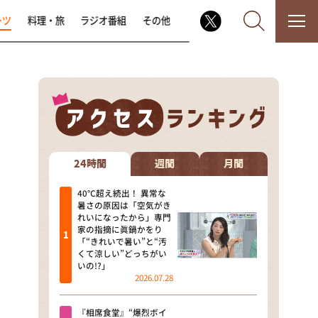
ーツ
料理・旅
ラジオ番組
その他
なるみ・岡村の過ぎるTV
相席食堂
24時間
週間
月間
これ余談なんですけど・・・
40℃超え続出！ 異常な
暑さの原因は「空気がき
れいになったから」専門
～人生密着トークバラエティ！
家の指摘に眞鍋かをり
～ やすとものいたって真剣です
「“きれいで暑い”と“汚
くて涼しい”どっちがい
探偵！ナイトスクープ
いの!?」
2026.07.28
news おかえり
『相席食堂』“爆烈ボイ