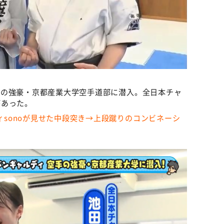
が空手の強豪・京都産業大学空手道部に潜入。全日本チャ
があった。
ディsonoが見せた中段突き→上段蹴りのコンビネーシ