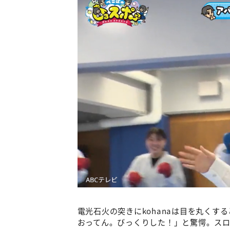
電光石火の突きにkohanaは目を丸く
おってん。びっくりした！」と驚愕。ス