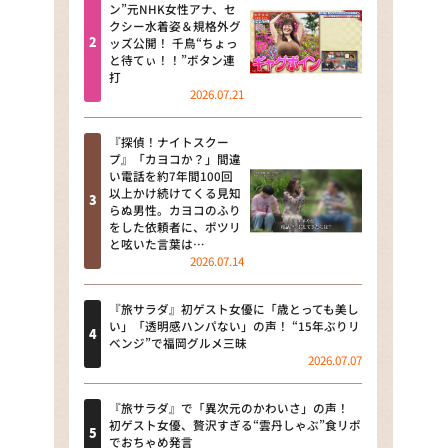
河合＆A.B.C-Z塚田×福井アナ
ン”元NHK女性アナ、セ
クシー水着姿＆規格外グ
「なんでやねん！？」（news お
ッズ公開！ 千鳥“ちょっ
かえり）
と待てぃ！！”ボタン連
打
DAIGOも台所 ～きょうの献立 何
2026.07.21
にする？～
『探偵！ナイトスクー
本日はダイアンなり！シーズン２
プ』「カヨコか？」間違
い電話を約7年間100回
朝だ！生です旅サラダ
以上かけ続けてくる見知
らぬ男性。カヨコのふり
をした依頼者に、ポツリ
教えて！ニュースライブ 正義の
と呟いた言葉は…
ミカタ
2026.07.14
ＬＩＦＥ～夢のカタチ～
『旅サラダ』初ゲスト女優に「歳とっても美し
い」「透明感ハンパない」の声！ “15年ぶりリ
新婚さんいらっしゃい！
ベンジ”で福岡グルメ三昧
2026.07.07
ポツンと一軒家
『旅サラダ』で「異次元のかわいさ」の声！
ザキ山小屋本館
初ゲスト女優、贅沢すぎる“雲丹しゃぶ”食リポ
でおちゃめ発言