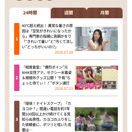
DAIGOも台所 ～きょうの献立 何にする？～
本日はダイアンなり！シーズン２
24時間
週間
月間
朝だ！生です旅サラダ
40℃超え続出！ 異常な暑さの原
因は「空気がきれいになったか
教えて！ニュースライブ 正義のミカタ
ら」専門家の指摘に眞鍋かをり
「“きれいで暑い”と“汚くて涼し
ＬＩＦＥ～夢のカタチ～
い”どっちがいいの!?」
2026.07.28
新婚さんいらっしゃい！
ポツンと一軒家
『相席食堂』“爆烈ボイン”元
NHK女性アナ、セクシー水着姿
ザキ山小屋本館
＆規格外グッズ公開！ 千鳥“ち
ょっと待てぃ！！”ボタン連打
ぺこぱのまるスポ
2026.07.21
アナ回覧板
『探偵！ナイトスクープ』「カ
ヨコか？」間違い電話を約7年
間100回以上かけ続けてくる見
知らぬ男性。カヨコのふりをし
た依頼者に、ポツリと呟いた言
葉は…