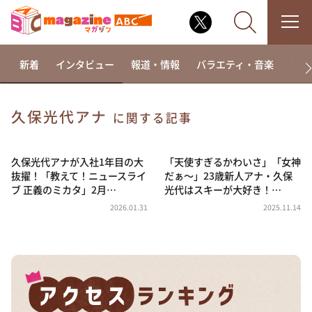
新着
インタビュー
報道・情報
バラエティ・音楽
ドラ
久保光代アナ
に関する記事
なるみ・岡村の過ぎるTV
相席食堂
久保光代アナが入社1年目の大
「天使すぎるかわいさ」「女神
抜擢！「教えて！ニュースライ
だぁ～」23歳新人アナ・久保
これ余談なんですけど・・・
ブ 正義のミカタ」2月…
光代はスキーが大好き！…
～人生密着トークバラエティ！～ やすとものいたっ
2026.01.31
2025.11.14
て真剣です
探偵！ナイトスクープ
news おかえり
河合＆A.B.C-Z塚田×福井アナ「なんでやねん！？」
（news おかえり）