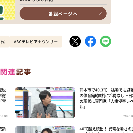
番組ページへ
光代
ABCテレビアナウンサー
減税
熊本市で40.3℃…猛暑でも避
市総
の体育館約8割に冷房なし…日
「禁
の現状に専門家「人権侵害レ
ル」
08.08
2026.0
統領
40℃超え続出！ 異常な暑さの