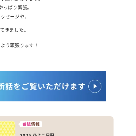
やっぱり緊張。
メッセージや、
、
ってきました。
るよう頑張ります！
番組
情報
2025 ひよこ日記