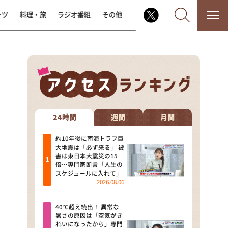
ーツ
料理・旅
ラジオ番組
その他
なるみ・岡村の過ぎるTV
相席食堂
24時間
週間
月間
これ余談なんですけど・・・
約10年後に南海トラフ巨
大地震は「必ず来る」 被
害は東日本大震災の15
～人生密着トークバラエティ！
倍…専門家断言「人生の
～ やすとものいたって真剣です
スケジュールに入れて」
2026.08.06
探偵！ナイトスクープ
40℃超え続出！ 異常な
news おかえり
暑さの原因は「空気がき
れいになったから」専門