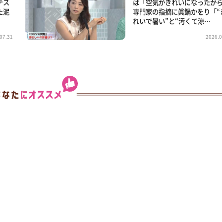
テス
は「空気がきれいになったか
た泥
専門家の指摘に眞鍋かをり「“
れいで暑い”と“汚くて涼…
07.31
2026.0