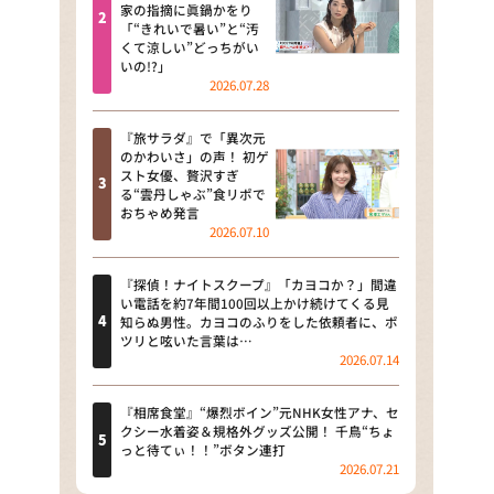
河合＆A.B.C-Z塚田×福井アナ
家の指摘に眞鍋かをり
「“きれいで暑い”と“汚
「なんでやねん！？」（news お
くて涼しい”どっちがい
かえり）
いの!?」
2026.07.28
DAIGOも台所 ～きょうの献立 何
にする？～
『旅サラダ』で「異次元
のかわいさ」の声！ 初ゲ
本日はダイアンなり！シーズン２
スト女優、贅沢すぎ
る“雲丹しゃぶ”食リポで
朝だ！生です旅サラダ
おちゃめ発言
2026.07.10
教えて！ニュースライブ 正義の
ミカタ
『探偵！ナイトスクープ』「カヨコか？」間違
い電話を約7年間100回以上かけ続けてくる見
ＬＩＦＥ～夢のカタチ～
知らぬ男性。カヨコのふりをした依頼者に、ポ
ツリと呟いた言葉は…
2026.07.14
新婚さんいらっしゃい！
ポツンと一軒家
『相席食堂』“爆烈ボイン”元NHK女性アナ、セ
クシー水着姿＆規格外グッズ公開！ 千鳥“ちょ
っと待てぃ！！”ボタン連打
ザキ山小屋本館
2026.07.21