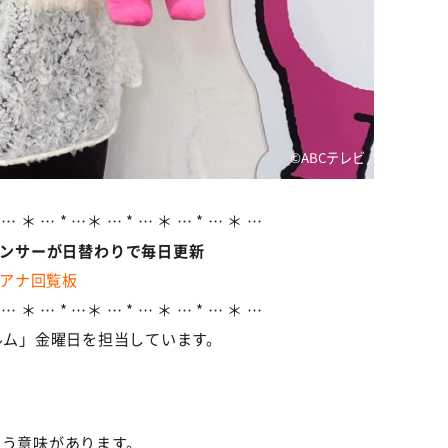
©ABCテレビ
 … ＊ … * …＊ … * … ＊ … * … ＊ …
ウンサーが日替わりで毎日更新
アナ回覧板
 … ＊ … * …＊ … * … ＊ … * … ＊ …
ルム」金曜日を担当しています。
。
いう意味があります。