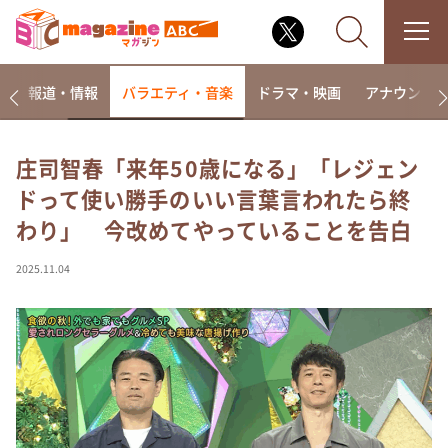
ー
報道・情報
バラエティ・音楽
ドラマ・映画
アナウンサ
庄司智春「来年50歳になる」「レジェン
ドって使い勝手のいい言葉言われたら終
なるみ・岡村の過ぎるTV
わり」 今改めてやっていることを告白
相席食堂
これ余談なんですけど・・・
2025.11.04
～人生密着トークバラエティ！～ やすとものいたっ
て真剣です
探偵！ナイトスクープ
news おかえり
河合＆A.B.C-Z塚田×福井アナ「なんでやねん！？」
（news おかえり）