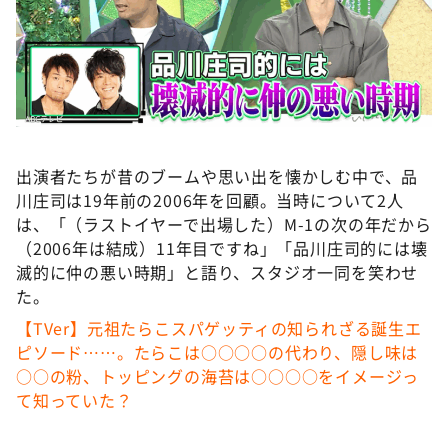
出演者たちが昔のブームや思い出を懐かしむ中で、品
川庄司は19年前の2006年を回顧。当時について2人
は、「（ラストイヤーで出場した）M-1の次の年だから
（2006年は結成）11年目ですね」「品川庄司的には壊
滅的に仲の悪い時期」と語り、スタジオ一同を笑わせ
た。
【TVer】元祖たらこスパゲッティの知られざる誕生エ
ピソード……。たらこは○○○○の代わり、隠し味は
○○の粉、トッピングの海苔は○○○○をイメージっ
て知っていた？