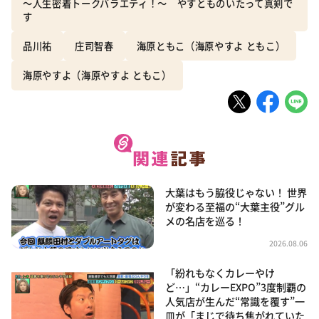
～人生密着トークバラエティ！～ やすとものいたって真剣で
す
品川祐
庄司智春
海原ともこ（海原やすよ ともこ）
海原やすよ（海原やすよ ともこ）
大葉はもう脇役じゃない！ 世界
が変わる至福の“大葉主役”グル
メの名店を巡る！
2026.08.06
「紛れもなくカレーやけ
ど…」“カレーEXPO”3度制覇の
人気店が生んだ“常識を覆す”一
皿が「まじで待ち焦がれていた