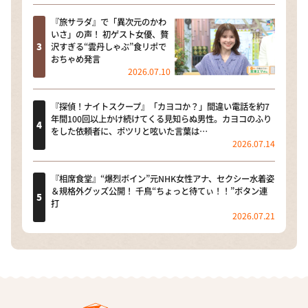
『旅サラダ』で「異次元のかわ
いさ」の声！ 初ゲスト女優、贅
沢すぎる“雲丹しゃぶ”食リポで
おちゃめ発言
2026.07.10
『探偵！ナイトスクープ』「カヨコか？」間違い電話を約7
年間100回以上かけ続けてくる見知らぬ男性。カヨコのふり
をした依頼者に、ポツリと呟いた言葉は…
2026.07.14
『相席食堂』“爆烈ボイン”元NHK女性アナ、セクシー水着姿
＆規格外グッズ公開！ 千鳥“ちょっと待てぃ！！”ボタン連
打
2026.07.21