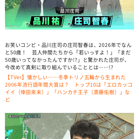
DAIGOも台所 ～きょうの献立 何にする？～
本日はダイアンなり！シーズン２
朝だ！生です旅サラダ
教えて！ニュースライブ 正義のミカタ
お笑いコンビ・品川庄司の庄司智春は、2026年でなん
ＬＩＦＥ～夢のカタチ～
と50歳！ 芸人仲間たちから「若いっすよ！」「まだ
新婚さんいらっしゃい！
50歳いってなかったんですか!?」と驚かれた庄司が、
今改めて真剣に取り組んでいることとは……!?
ポツンと一軒家
【TVer】懐かしい……冬季トリノ五輪から生まれた
ザキ山小屋本館
2006年流行語年間大賞は？ トップ10は「エロカッコ
ぺこぱのまるスポ
イイ（倖田來未）」「ハンカチ王子（斎藤佑樹）」な
ど
アナ回覧板