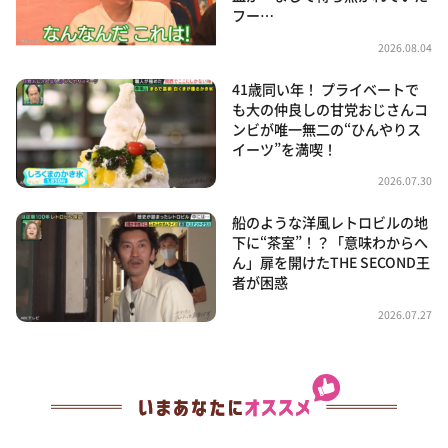
フー…
2026.08.04
41歳同い年！ プライベートで
も大の仲良しの甘党おじさんコ
ンビが唯一無二の“ひんやりス
イーツ”を満喫！
2026.07.30
船のような洋風レトロビルの地
下に“茶室”！？「意味わからへ
ん」扉を開けたTHE SECOND王
者が困惑
2026.07.27