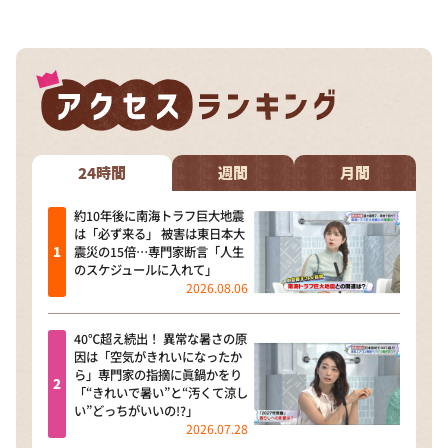
24時間
週間
月間
約10年後に南海トラフ巨大地震
は「必ず来る」 被害は東日本大
震災の15倍…専門家断言「人生
のスケジュールに入れて」
2026.08.06
40℃超え続出！ 異常な暑さの原
因は「空気がきれいになったか
ら」専門家の指摘に眞鍋かをり
「“きれいで暑い”と“汚くて涼し
い”どっちがいいの!?」
2026.07.28