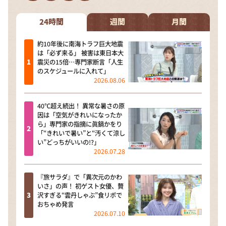
DAIGOも台所 ～きょうの献立 何にする？～
本日はダイアンなり！シーズン２
24時間
週間
月間
朝だ！生です旅サラダ
約10年後に南海トラフ巨大地震
は「必ず来る」 被害は東日本大
教えて！ニュースライブ 正義のミカタ
震災の15倍…専門家断言「人生
のスケジュールに入れて」
ＬＩＦＥ～夢のカタチ～
2026.08.06
新婚さんいらっしゃい！
40℃超え続出！ 異常な暑さの原
ポツンと一軒家
因は「空気がきれいになったか
ら」専門家の指摘に眞鍋かをり
ザキ山小屋本館
「“きれいで暑い”と“汚くて涼し
い”どっちがいいの!?」
ぺこぱのまるスポ
2026.07.28
アナ回覧板
『旅サラダ』で「異次元のかわ
いさ」の声！ 初ゲスト女優、贅
沢すぎる“雲丹しゃぶ”食リポで
おちゃめ発言
2026.07.10