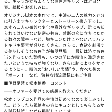
る。キャラが立ちまくりな個性派キャストは近日発
表。続報をお楽しみに。
オリジナル脚本の本作では、主演の二人の魅力を存分
に引き出すキャラクターとストーリーを書き下ろし。
恋する二人の微妙な変化や意外なギャップ、誰にも知
られてはいけない秘密の共有、禁断の恋に立ちはだか
る数々の障害…など、胸キュンだけじゃないハラハラ
ドキドキ要素が盛りだくさん。さらに、食欲を刺激す
る美味しそうなお弁当が毎話登場！ 最初は渋々お弁
当を作っていた菜帆も、いつの間にか晴流を満足させ
たいという気持ちが強くなり、さらに腕によりをかけ
るように…。晴流の“おいしい表情”や、食べた後の
「ボーノ！」など、独特な晴流語録にもご注目。
■伊野尾慧＆松本穂香 コメント
――オファーを受けての感想を教えてください。
松本：ラブコメ作品の主演は初めてなので楽しみでし
た。どうしたら視聴者の方にキュンとしてもらえるか
を試行錯誤しながら撮影しています。