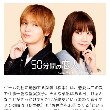
DAIGOも台所 ～きょうの献立 何にする？～
本日はダイアンなり！シーズン２
朝だ！生です旅サラダ
教えて！ニュースライブ 正義のミカタ
ＬＩＦＥ～夢のカタチ～
新婚さんいらっしゃい！
ポツンと一軒家
ザキ山小屋本館
ぺこぱのまるスポ
©ABCテレビ・ストームレーベルズ
アナ回覧板
ゲーム会社に勤務する菜帆（松本）は、恋愛は二の次
で仕事一筋な堅実女子。そんな菜帆はある日、ひょん
なことがきっかけでAIだけが親友という変わり者イケ
メンの晴流（伊野尾）と“お弁当を30回つくる”という