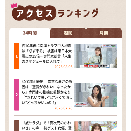
24時間
週間
月間
約10年後に南海トラフ巨大地震
は「必ず来る」 被害は東日本大
震災の15倍…専門家断言「人生
のスケジュールに入れて」
2026.08.06
40℃超え続出！ 異常な暑さの原
因は「空気がきれいになったか
ら」専門家の指摘に眞鍋かをり
「“きれいで暑い”と“汚くて涼し
い”どっちがいいの!?」
2026.07.28
『旅サラダ』で「異次元のかわ
いさ」の声！ 初ゲスト女優、贅