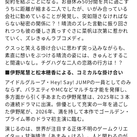
契約を結ぶことになる。お昼休み50分間を共に過ごす
うちに距離が縮まる二人でしたが、いがみ合っている
会社に勤めていることが発覚し、突如隠さなければな
らない秘密の関係に？！晴流のズレた言動に振り回さ
れつつも彼の優しさ真っすぐさに菜帆は次第に惹かれ
ていく、ズレきゅんラブコメディ。
クスっと笑える掛け合いに思わず突っ込みながらも、
素直に想いをぶつける晴流の姿には、きゅんとするこ
と間違いなし。チグハグな二人の恋路の行方は！？
■伊野尾慧と松本穂香による、コミカルな掛け合い
アイドルグループ・Hey! Say! JUMPの一員としてのみ
ならず、バラエティやMCなどマルチな才能を発揮し、
多方面から引く手あまたの伊野尾慧は、2025年に３本
の連続ドラマに出演。俳優として充実の一年を過ごし
た伊野尾が、2026年、満を持して本作でゴールデン・
プライム帯のドラマ初主演に臨む。
演じるのは、世界が注目する正体不明のゲームクリエ
イター・甘海晴流（あまみ・はる）。人と関わるのが