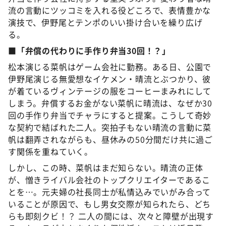
流の言動にツッコミを入れる役どころで、表情豊かな
演技で、伊野尾とテンポのいい掛け合いを繰り広げ
る。
■「弁償の代わりに手作り弁当30回！？」
松本演じる菜帆はゲーム会社に勤務。ある日、公園で
伊野尾演じる無愛想なイケメン・晴流とぶつかり、彼
が着ているヴィンテージの服をコーヒーまみれにして
しまう。弁償するお金がない菜帆に晴流は、なぜか30
回の手作り弁当でチャラにすると提案。こうして奇妙
な契約で結ばれた二人。突拍子もない晴流の言動に菜
帆は翻弄されながらも、昼休みの50分間だけ共に過ご
す関係を重ねていく。
しかし、この時、菜帆はまだ知らない。晴流の正体
が、憎きライバル会社のトップクリエイターであるこ
とを…。元夫婦の社長同士が私情込みでいがみ合って
いることが原因で、もし男女交際が知られたら、どち
らも即刻クビ！？ 二人の間には、次々と障壁が出現す