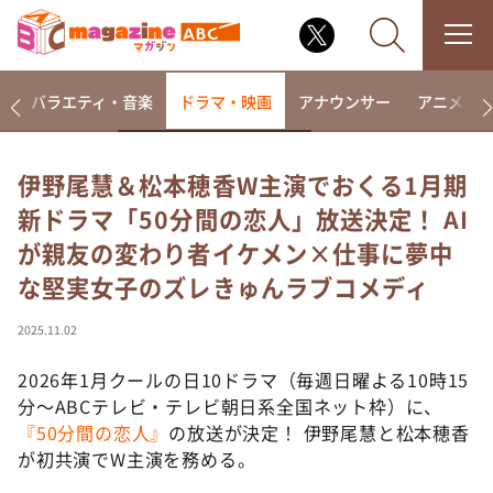
報
バラエティ・音楽
ドラマ・映画
アナウンサー
アニメ・
伊野尾慧＆松本穂香W主演でおくる1月期
新ドラマ「50分間の恋人」放送決定！ AI
なるみ・岡村の過ぎるTV
が親友の変わり者イケメン×仕事に夢中
相席食堂
な堅実女子のズレきゅんラブコメディ
これ余談なんですけど・・・
～人生密着トークバラエティ！～ やすとものいたっ
2025.11.02
て真剣です
2026年1月クールの日10ドラマ（毎週日曜よる10時15
探偵！ナイトスクープ
分～ABCテレビ・テレビ朝日系全国ネット枠）に、
news おかえり
『50分間の恋人』
の放送が決定！ 伊野尾慧と松本穂香
河合＆A.B.C-Z塚田×福井アナ「なんでやねん！？」
が初共演でW主演を務める。
（news おかえり）