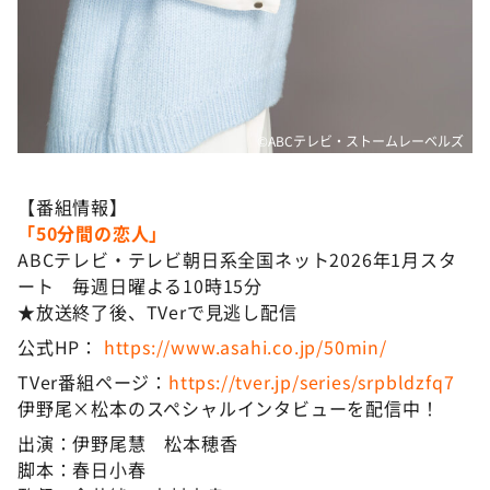
©ABCテレビ・ストームレーベルズ
【番組情報】
「50分間の恋人」
ABCテレビ・テレビ朝日系全国ネット2026年1月スタ
ート 毎週日曜よる10時15分
★放送終了後、TVerで見逃し配信
公式HP：
https://www.asahi.co.jp/50min/
TVer番組ページ：
https://tver.jp/series/srpbldzfq7
伊野尾×松本のスペシャルインタビューを配信中！
出演：伊野尾慧 松本穂香
脚本：春日小春