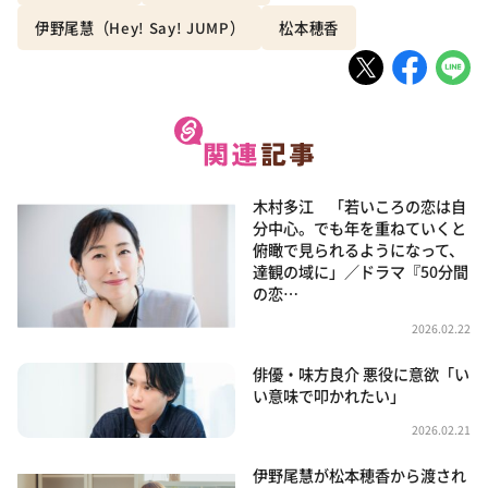
伊野尾慧（Hey! Say! JUMP）
松本穂香
木村多江 「若いころの恋は自
分中心。でも年を重ねていくと
俯瞰で見られるようになって、
達観の域に」／ドラマ『50分間
の恋…
2026.02.22
俳優・味方良介 悪役に意欲「い
い意味で叩かれたい」
2026.02.21
伊野尾慧が松本穂香から渡され