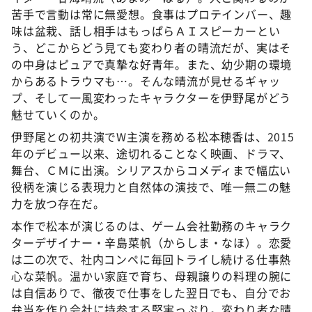
苦手で言動は常に無愛想。食事はプロテインバー、趣
味は盆栽、話し相手はもっぱらＡＩスピーカーとい
う、どこからどう見ても変わり者の晴流だが、実はそ
の中身はピュアで真摯な好青年。また、幼少期の環境
からあるトラウマも…。そんな晴流が見せるギャッ
プ、そして一風変わったキャラクターを伊野尾がどう
魅せていくのか。
伊野尾との初共演でW主演を務める松本穂香は、2015
年のデビュー以来、途切れることなく映画、ドラマ、
舞台、ＣＭに出演。シリアスからコメディまで幅広い
役柄を演じる表現力と自然体の演技で、唯一無二の魅
力を放つ存在だ。
本作で松本が演じるのは、ゲーム会社勤務のキャラク
ターデザイナー・辛島菜帆（からしま・なほ）。恋愛
は二の次で、社内コンペに毎回トライし続ける仕事熱
心な菜帆。温かい家庭で育ち、母親譲りの料理の腕に
は自信ありで、徹夜で仕事をした翌日でも、自分でお
弁当を作り会社に持参する堅実っぷり。変わり者な晴