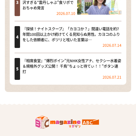
沢すぎる“雲丹しゃぶ”食リポで
おちゃめ発言
2026.07.10
『探偵！ナイトスクープ』「カヨコか？」間違い電話を約7
年間100回以上かけ続けてくる見知らぬ男性。カヨコのふり
をした依頼者に、ポツリと呟いた言葉は…
2026.07.14
『相席食堂』“爆烈ボイン”元NHK女性アナ、セクシー水着姿
＆規格外グッズ公開！ 千鳥“ちょっと待てぃ！！”ボタン連
打
2026.07.21