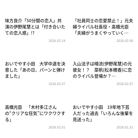
DAIGOも台所 ～きょうの献立 何にする？～
本日はダイアンなり！シーズン２
味方良介「50分間の恋人」共
「社員同士の恋愛禁止！」元夫
朝だ！生です旅サラダ
演の伊野尾慧とは「付き合いた
婦ライバル社長役・高橋光臣
ての恋人感」!?
「夫婦がうまくやっていく…
教えて！ニュースライブ 正義のミカタ
2026.02.14
2026.02.08
ＬＩＦＥ～夢のカタチ～
新婚さんいらっしゃい！
おいでやす小田 大学中退を決
入山法子は晴流(伊野尾慧)の元
ポツンと一軒家
意した「あの日、パーンと弾け
彼女！？ 菜帆(松本穂香)に恋
ました」
のライバル登場か？…
ザキ山小屋本館
2026.02.07
2026.02.07
ぺこぱのまるスポ
アナ回覧板
高橋光臣 「木村多江さん
おいでやす小田 19年地下芸
の“クリアな狂気”にワクワクす
人だった過去「いろんな後輩を
る」
見送った」
2026.02.01
2026.01.31