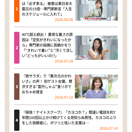
は「必ず来る」 被害は東日本大
震災の15倍…専門家断言「人生
のスケジュールに入れて」
2026.08.06
40℃超え続出！ 異常な暑さの原
因は「空気がきれいになったか
ら」専門家の指摘に眞鍋かをり
「“きれいで暑い”と“汚くて涼し
い”どっちがいいの!?」
2026.07.28
『旅サラダ』で「異次元のかわ
いさ」の声！ 初ゲスト女優、贅
沢すぎる“雲丹しゃぶ”食リポで
おちゃめ発言
2026.07.10
『探偵！ナイトスクープ』「カヨコか？」間違い電話を約7
年間100回以上かけ続けてくる見知らぬ男性。カヨコのふり
をした依頼者に、ポツリと呟いた言葉は…
2026.07.14