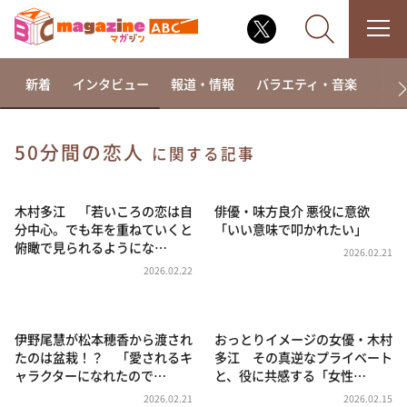
新着
インタビュー
報道・情報
バラエティ・音楽
ドラ
50分間の恋人
に関する記事
なるみ・岡村の過ぎるTV
相席食堂
木村多江 「若いころの恋は自
俳優・味方良介 悪役に意欲
分中心。でも年を重ねていくと
「いい意味で叩かれたい」
これ余談なんですけど・・・
俯瞰で見られるようにな…
2026.02.21
～人生密着トークバラエティ！～ やすとものいたっ
2026.02.22
て真剣です
探偵！ナイトスクープ
伊野尾慧が松本穂香から渡され
おっとりイメージの女優・木村
news おかえり
たのは盆栽！？ 「愛されるキ
多江 その真逆なプライベート
河合＆A.B.C-Z塚田×福井アナ「なんでやねん！？」
ャラクターになれたので…
と、役に共感する「女性…
（news おかえり）
2026.02.21
2026.02.15