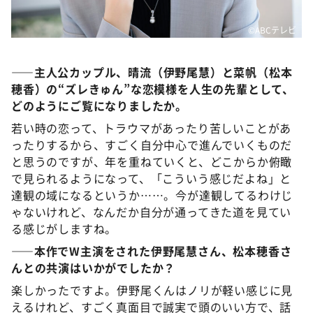
©️ABCテレビ
――主人公カップル、晴流（伊野尾慧）と菜帆（松本
穂香）の“ズレきゅん”な恋模様を人生の先輩として、
どのようにご覧になりましたか。
若い時の恋って、トラウマがあったり苦しいことがあ
ったりするから、すごく自分中心で進んでいくものだ
と思うのですが、年を重ねていくと、どこからか俯瞰
で見られるようになって、「こういう感じだよね」と
達観の域になるというか……。今が達観してるわけじ
ゃないけれど、なんだか自分が通ってきた道を見てい
る感じがしますね。
――
本作でW主演をされた
伊野尾慧
さん、
松本穂香さ
ん
との共演は
いかがでしたか？
楽しかったですよ。伊野尾くんはノリが軽い感じに見
えるけれど、すごく真面目で誠実で頭のいい方で、話