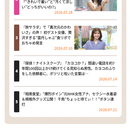
「“きれいで暑い”と“汚くて涼し
い”どっちがいいの!?」
2026.07.28
『旅サラダ』で「異次元のかわ
いさ」の声！ 初ゲスト女優、贅
沢すぎる“雲丹しゃぶ”食リポで
おちゃめ発言
2026.07.10
『探偵！ナイトスクープ』「カヨコか？」間違い電話を約7
年間100回以上かけ続けてくる見知らぬ男性。カヨコのふり
をした依頼者に、ポツリと呟いた言葉は…
2026.07.14
『相席食堂』“爆烈ボイン”元NHK女性アナ、セクシー水着姿
＆規格外グッズ公開！ 千鳥“ちょっと待てぃ！！”ボタン連
打
2026.07.21