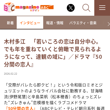
新着
インタビュー
報道・情報
バラエティ・音楽
ドラ
木村多江 「若いころの恋は自分中心。
でも年を重ねていくと俯瞰で見られるよ
なるみ・岡村の過ぎるTV
うになって、達観の域に」／ドラマ『50
相席食堂
分間の恋人』
これ余談なんですけど・・・
～人生密着トークバラエティ！～ やすとものいたっ
2026.02.22
て真剣です
「交際がバレたら即クビ！」という令和版ロミオとジ
探偵！ナイトスクープ
ュリエットのようなライバル会社に勤務する、甘海晴
news おかえり
流(伊野尾慧)と辛島菜帆（松本穂香）のちょっとズレ
河合＆A.B.C-Z塚田×福井アナ「なんでやねん！？」
た“ズレきゅん”恋模様を描くラブコメドラマ
（news おかえり）
『50分間の恋人』
（ABCテレビ・テレビ朝日系列 毎週