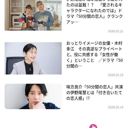
たのは盆栽！？ 「愛されるキ
ャラクターになれたのでは」ド
ラマ「50分間の恋人」クランク
アッ…
2026.02.21
おっとりイメージの女優・木村
多江 その真逆なプライベート
と、役に共感する「女性が働
く」ということ ／ドラマ『50
分間の…
2026.02.15
味方良介「50分間の恋人」共演
の伊野尾慧とは「付き合いたて
の恋人感」!?
2026.02.14