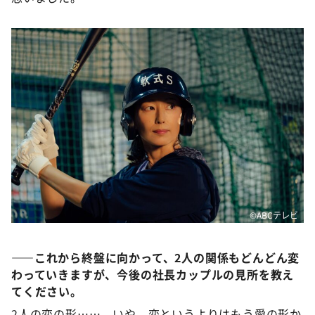
©ABCテレビ
――
これから終盤に
向かって
、
2
人の関係もどんどん変
わっていきます
が、今後の
社長カップルの見所
を教え
てください。
2人の恋の形……、いや、恋というよりはもう愛の形か