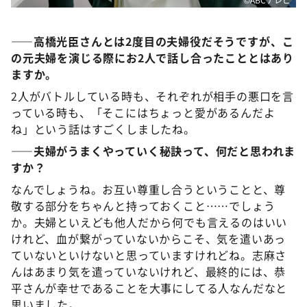
――
高橋光臣さん
と
は
2
度目の夫婦役
だそうですが
、
こ
の元夫婦を演じる際に
お
2
人で話し合ったことと
は
あり
ますか
。
2人がバトルしている時も、それぞれが相手の悪口を言
っている時も、「そこにはちょっと愛があるんだよ
ね」という話はすごくしましたね。
――夫婦がうまくやっていく秘訣って
、
何だと思われま
すか？
なんでしょうね。お互い尊重し合うということと、尊
敬する部分をちゃんと持っておくこと……でしょう
か。夫婦といえども他人だから何でも言えるのはいい
けれど、血が繋がっていないからこそ、気を遣いあっ
ていないといけないと思っていますけれどね。志麻さ
んはあまり気を遣っていないけれど、最終的には、恭
平さんが幸せであることを大事にしてる人なんだなと
思いました。