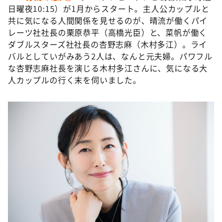
DAIGOも台所 ～きょうの献立 何にする？～
日曜夜10:15）が1月からスタート。主人公カップルと
共に気になる人間関係を見せるのが、晴流が働くパイ
本日はダイアンなり！シーズン２
レーツ社社長の栗原恭平（高橋光臣）と、菜帆が働く
朝だ！生です旅サラダ
ダブルスターズ社社長の杏野志麻（木村多江）。ライ
バルとしていがみあう2人は、なんと元夫婦。パワフル
教えて！ニュースライブ 正義のミカタ
な杏野志麻社長を演じる木村多江さんに、気になる大
ＬＩＦＥ～夢のカタチ～
人カップルの行く末を伺いました。
新婚さんいらっしゃい！
ポツンと一軒家
ザキ山小屋本館
ぺこぱのまるスポ
アナ回覧板