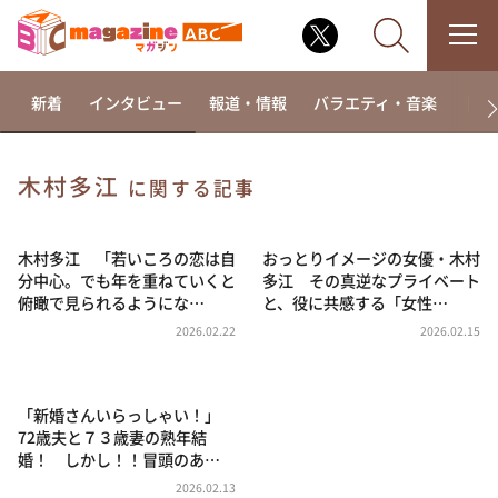
新着
インタビュー
報道・情報
バラエティ・音楽
ドラ
木村多江
に関する記事
なるみ・岡村の過ぎるTV
相席食堂
木村多江 「若いころの恋は自
おっとりイメージの女優・木村
分中心。でも年を重ねていくと
多江 その真逆なプライベート
これ余談なんですけど・・・
俯瞰で見られるようにな…
と、役に共感する「女性…
～人生密着トークバラエティ！～ やすとものいたっ
2026.02.22
2026.02.15
て真剣です
探偵！ナイトスクープ
「新婚さんいらっしゃい！」
news おかえり
72歳夫と７３歳妻の熟年結
河合＆A.B.C-Z塚田×福井アナ「なんでやねん！？」
婚！ しかし！！冒頭のあ…
（news おかえり）
2026.02.13