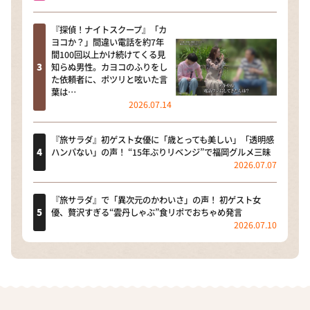
『探偵！ナイトスクープ』「カ
ヨコか？」間違い電話を約7年
間100回以上かけ続けてくる見
知らぬ男性。カヨコのふりをし
た依頼者に、ポツリと呟いた言
葉は…
2026.07.14
『旅サラダ』初ゲスト女優に「歳とっても美しい」「透明感
ハンパない」の声！ “15年ぶりリベンジ”で福岡グルメ三昧
2026.07.07
『旅サラダ』で「異次元のかわいさ」の声！ 初ゲスト女
優、贅沢すぎる“雲丹しゃぶ”食リポでおちゃめ発言
2026.07.10