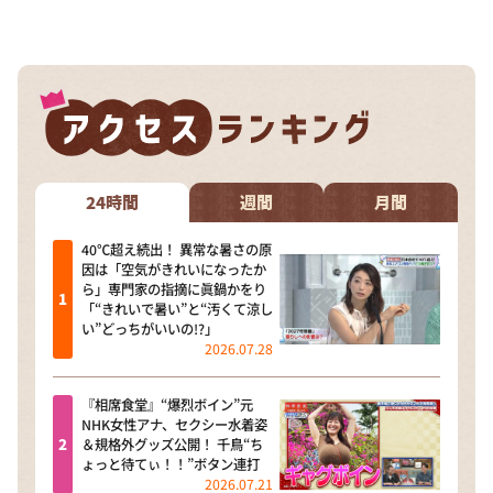
DAIGOも台所 ～きょうの献立 何にする？～
本日はダイアンなり！シーズン２
朝だ！生です旅サラダ
教えて！ニュースライブ 正義のミカタ
ＬＩＦＥ～夢のカタチ～
新婚さんいらっしゃい！
24時間
週間
月間
ポツンと一軒家
40℃超え続出！ 異常な暑さの原
因は「空気がきれいになったか
ザキ山小屋本館
ら」専門家の指摘に眞鍋かをり
「“きれいで暑い”と“汚くて涼し
ぺこぱのまるスポ
い”どっちがいいの!?」
2026.07.28
アナ回覧板
『相席食堂』“爆烈ボイン”元
NHK女性アナ、セクシー水着姿
＆規格外グッズ公開！ 千鳥“ち
ょっと待てぃ！！”ボタン連打
2026.07.21