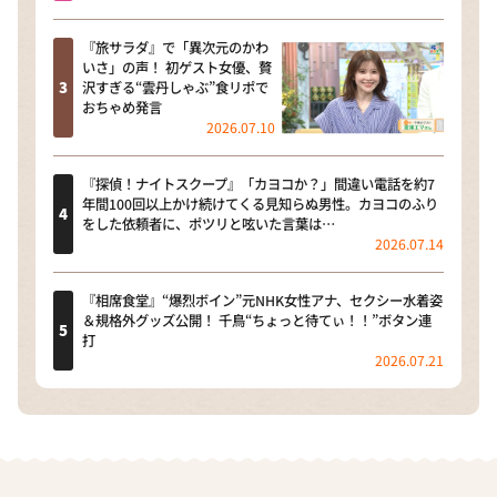
『旅サラダ』で「異次元のかわ
いさ」の声！ 初ゲスト女優、贅
沢すぎる“雲丹しゃぶ”食リポで
おちゃめ発言
2026.07.10
『探偵！ナイトスクープ』「カヨコか？」間違い電話を約7
年間100回以上かけ続けてくる見知らぬ男性。カヨコのふり
をした依頼者に、ポツリと呟いた言葉は…
2026.07.14
『相席食堂』“爆烈ボイン”元NHK女性アナ、セクシー水着姿
＆規格外グッズ公開！ 千鳥“ちょっと待てぃ！！”ボタン連
打
2026.07.21