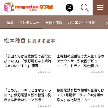
新着
インタビュー
報道・情報
バラエティ・音楽
ドラ
松本穂香
に関する記事
なるみ・岡村の過ぎるTV
相席食堂
「黒田くんは後輩気質で弟役に
土曜朝の旅番組で大人気！あの
ぴったり」「伊野尾くんも晴流
アナウンサーが女優デビュ
これ余談なんですけど・・・
もメロいです！」 伊野…
ー！？／ドラマ「50分間の…
～人生密着トークバラエティ！～ やすとものいたっ
2026.01.29
2025.12.02
て真剣です
探偵！ナイトスクープ
「ごめん、ドキっとさせちゃっ
伊野尾慧＆松本穂香W主演でお
news おかえり
た？」伊野尾慧＆松本穂香の胸
くる1月期新ドラマ「50分間の
河合＆A.B.C-Z塚田×福井アナ「なんでやねん！？」
きゅん出会いシーンを初…
恋人」放送決定！ A…
（news おかえり）
2025.12.02
2025.11.02