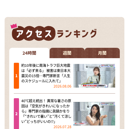
DAIGOも台所 ～きょうの献立 何にする？～
本日はダイアンなり！シーズン２
朝だ！生です旅サラダ
教えて！ニュースライブ 正義のミカタ
ＬＩＦＥ～夢のカタチ～
新婚さんいらっしゃい！
24時間
週間
月間
ポツンと一軒家
約10年後に南海トラフ巨大地震
は「必ず来る」 被害は東日本大
ザキ山小屋本館
震災の15倍…専門家断言「人生
のスケジュールに入れて」
ぺこぱのまるスポ
2026.08.06
アナ回覧板
40℃超え続出！ 異常な暑さの原
因は「空気がきれいになったか
ら」専門家の指摘に眞鍋かをり
「“きれいで暑い”と“汚くて涼し
い”どっちがいいの!?」
2026.07.28