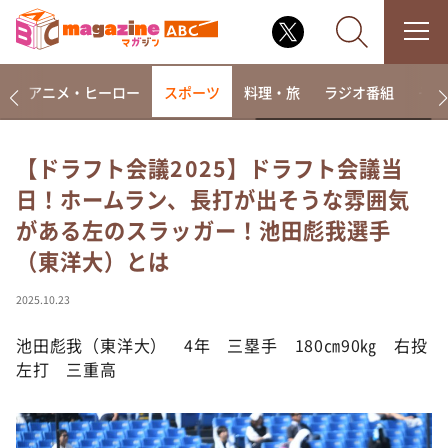
ー
アニメ・ヒーロー
スポーツ
料理・旅
ラジオ番組
その
【ドラフト会議2025】ドラフト会議当
日！ホームラン、長打が出そうな雰囲気
なるみ・岡村の過ぎるTV
がある左のスラッガー！池田彪我選手
相席食堂
（東洋大）とは
これ余談なんですけど・・・
～人生密着トークバラエティ！～ やすとものいたっ
2025.10.23
て真剣です
池田彪我（東洋大） 4年 三塁手 180㎝90㎏ 右投
探偵！ナイトスクープ
左打 三重高
news おかえり
河合＆A.B.C-Z塚田×福井アナ「なんでやねん！？」
（news おかえり）