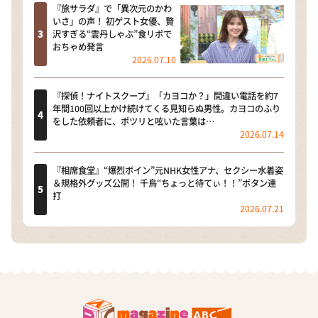
『旅サラダ』で「異次元のかわ
いさ」の声！ 初ゲスト女優、贅
沢すぎる“雲丹しゃぶ”食リポで
おちゃめ発言
2026.07.10
『探偵！ナイトスクープ』「カヨコか？」間違い電話を約7
年間100回以上かけ続けてくる見知らぬ男性。カヨコのふり
をした依頼者に、ポツリと呟いた言葉は…
2026.07.14
『相席食堂』“爆烈ボイン”元NHK女性アナ、セクシー水着姿
＆規格外グッズ公開！ 千鳥“ちょっと待てぃ！！”ボタン連
打
2026.07.21