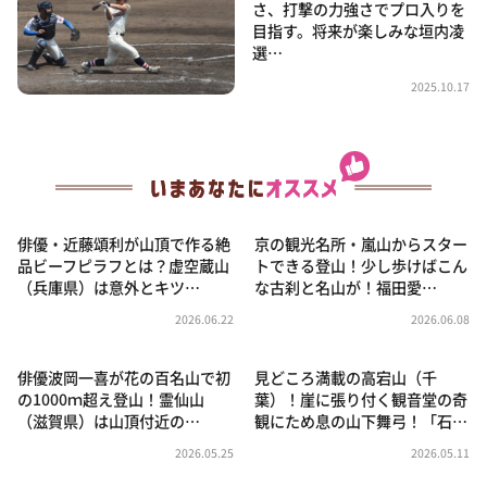
さ、打撃の力強さでプロ入りを
目指す。将来が楽しみな垣内凌
選…
2025.10.17
俳優・近藤頌利が山頂で作る絶
京の観光名所・嵐山からスター
品ビーフピラフとは？虚空蔵山
トできる登山！少し歩けばこん
（兵庫県）は意外とキツ…
な古刹と名山が！福田愛…
2026.06.22
2026.06.08
俳優波岡一喜が花の百名山で初
見どころ満載の高宕山（千
の1000ｍ超え登山！霊仙山
葉）！崖に張り付く観音堂の奇
（滋賀県）は山頂付近の…
観にため息の山下舞弓！「石…
2026.05.25
2026.05.11