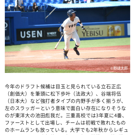
DAIGOも台所 ～きょうの献立 何にする？～
本日はダイアンなり！シーズン２
朝だ！生です旅サラダ
教えて！ニュースライブ 正義のミカタ
ＬＩＦＥ～夢のカタチ～
新婚さんいらっしゃい！
ポツンと一軒家
©️野球太郎
ザキ山小屋本館
今年のドラフト候補は目玉と見られている立石正広
ぺこぱのまるスポ
（創価大）を筆頭に松下歩叶（法政大）、谷端将伍
アナ回覧板
（日本大）など強打者タイプの内野手が多く揃うが、
左のスラッガーという意味で面白い存在になりそうな
のが東洋大の池田彪我だ。三重高校では3年夏に4番、
ファーストとして出場し、チームは初戦で敗れたもの
のホームランも放っている。大学でも2年秋からレギュ