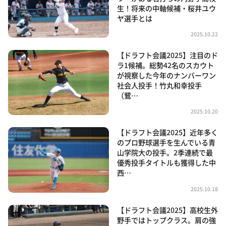
生！将来の中軸候補・桜井ユウ
ヤ選手とは
2025.10.22
【ドラフト会議2025】注目のド
ラ1候補。総勢42名のスカウト
が視察した今年のナンバーワン
社会人投手！竹丸和幸投手
（鷺…
2025.10.20
【ドラフト会議2025】近年多く
のプロ野球選手を生んでいる青
山学院大の投手。2季連続で最
優秀投手タイトルも獲得した中
西…
2025.10.18
【ドラフト会議2025】高校生外
野手ではトップクラス。肩の強