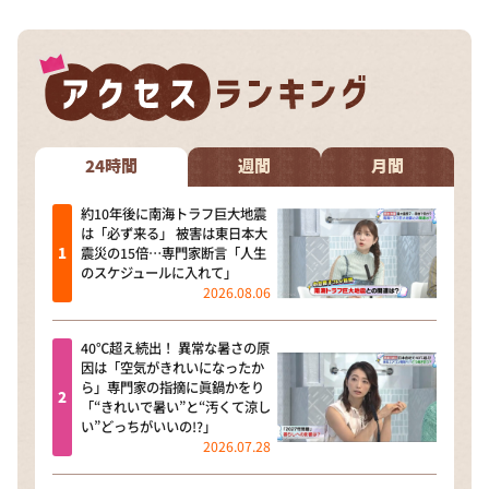
24時間
週間
月間
約10年後に南海トラフ巨大地震
は「必ず来る」 被害は東日本大
震災の15倍…専門家断言「人生
のスケジュールに入れて」
2026.08.06
40℃超え続出！ 異常な暑さの原
因は「空気がきれいになったか
ら」専門家の指摘に眞鍋かをり
「“きれいで暑い”と“汚くて涼し
い”どっちがいいの!?」
2026.07.28