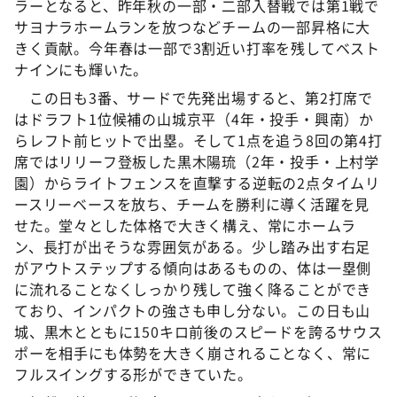
ラーとなると、昨年秋の一部・二部入替戦では第1戦で
サヨナラホームランを放つなどチームの一部昇格に大
きく貢献。今年春は一部で3割近い打率を残してベスト
ナインにも輝いた。
この日も3番、サードで先発出場すると、第2打席で
はドラフト1位候補の山城京平（4年・投手・興南）か
らレフト前ヒットで出塁。そして1点を追う8回の第4打
席ではリリーフ登板した黒木陽琉（2年・投手・上村学
園）からライトフェンスを直撃する逆転の2点タイムリ
ースリーベースを放ち、チームを勝利に導く活躍を見
せた。堂々とした体格で大きく構え、常にホームラ
ン、長打が出そうな雰囲気がある。少し踏み出す右足
がアウトステップする傾向はあるものの、体は一塁側
に流れることなくしっかり残して強く降ることができ
ており、インパクトの強さも申し分ない。この日も山
城、黒木とともに150キロ前後のスピードを誇るサウス
ポーを相手にも体勢を大きく崩されることなく、常に
フルスイングする形ができていた。