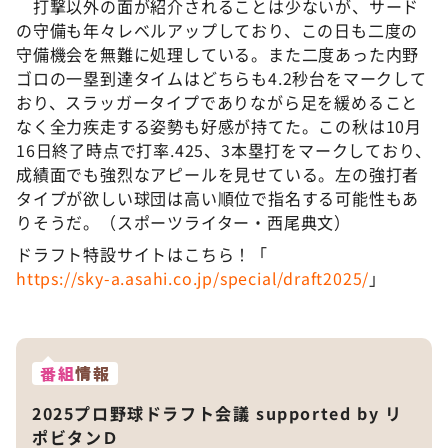
打撃以外の面が紹介されることは少ないが、サード
の守備も年々レベルアップしており、この日も二度の
守備機会を無難に処理している。また二度あった内野
ゴロの一塁到達タイムはどちらも4.2秒台をマークして
おり、スラッガータイプでありながら足を緩めること
なく全力疾走する姿勢も好感が持てた。この秋は10月
16日終了時点で打率.425、3本塁打をマークしており、
成績面でも強烈なアピールを見せている。左の強打者
タイプが欲しい球団は高い順位で指名する可能性もあ
りそうだ。（スポーツライター・西尾典文）
ドラフト特設サイトはこちら！「
https://sky-a.asahi.co.jp/special/draft2025/
」
番組
情報
2025プロ野球ドラフト会議 supported by リ
ポビタンＤ