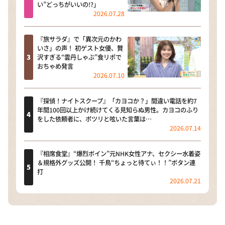
い”どっちがいいの!?」
2026.07.28
『旅サラダ』で「異次元のかわ
いさ」の声！ 初ゲスト女優、贅
沢すぎる“雲丹しゃぶ”食リポで
おちゃめ発言
2026.07.10
『探偵！ナイトスクープ』「カヨコか？」間違い電話を約7
年間100回以上かけ続けてくる見知らぬ男性。カヨコのふり
をした依頼者に、ポツリと呟いた言葉は…
2026.07.14
『相席食堂』“爆烈ボイン”元NHK女性アナ、セクシー水着姿
＆規格外グッズ公開！ 千鳥“ちょっと待てぃ！！”ボタン連
打
2026.07.21