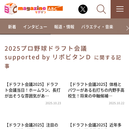
新着
インタビュー
報道・情報
バラエティ・音楽
ドラ
2025プロ野球ドラフト会議
supported by リポビタンＤ
なるみ・岡村の過ぎるTV
に関する記
事
相席食堂
これ余談なんですけど・・・
【ドラフト会議2025】ドラフ
【ドラフト会議2025】体格と
～人生密着トークバラエティ！～ やすとものいたっ
て真剣です
ト会議当日！ホームラン、長打
パワーがある右打ちの内野手高
が出そうな雰囲気があ…
校生！将来の中軸候補…
探偵！ナイトスクープ
2025.10.23
2025.10.22
news おかえり
河合＆A.B.C-Z塚田×福井アナ「なんでやねん！？」
（news おかえり）
【ドラフト会議2025】注目の
【ドラフト会議2025】近年多