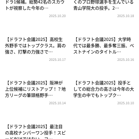
ドラ1候補。総勢42名のスカウ
くのプロ野球選手を生んでいる
DAIGOも台所 ～きょうの献立 何にする？～
トが視察した今年の…
青山学院大の投手。2…
本日はダイアンなり！シーズン２
2025.10.20
2025.10.18
朝だ！生です旅サラダ
教えて！ニュースライブ 正義のミカタ
【ドラフト会議2025】高校生
【ドラフト会議2025】大学時
外野手ではトップクラス。肩の
代では最多勝、最多奪三振、ベ
ＬＩＦＥ～夢のカタチ～
強さ、打撃の力強さで…
ストナインのタイトル…
新婚さんいらっしゃい！
2025.10.17
2025.10.16
ポツンと一軒家
ザキ山小屋本館
【ドラフト会議2025】阪神が
【ドラフト会議2025】投手と
ぺこぱのまるスポ
上位候補にリストアップ！？地
しての総合力の高さは今年の大
方リーグの筆頭格野手…
学生の中でもトップク…
アナ回覧板
2025.10.14
2025.10.10
【ドラフト会議2025】最注目
の高校ナンバーワン投手！スピ
ードだけではない、コ…