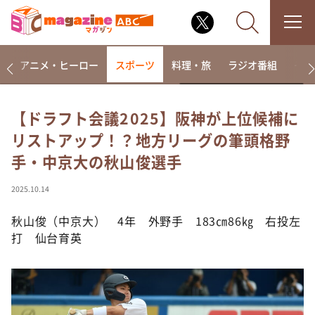
ー
アニメ・ヒーロー
スポーツ
料理・旅
ラジオ番組
その
【ドラフト会議2025】阪神が上位候補に
リストアップ！？地方リーグの筆頭格野
なるみ・岡村の過ぎるTV
手・中京大の秋山俊選手
相席食堂
これ余談なんですけど・・・
2025.10.14
～人生密着トークバラエティ！～ やすとものいたっ
て真剣です
秋山俊（中京大） 4年 外野手 183㎝86㎏ 右投左
打 仙台育英
探偵！ナイトスクープ
news おかえり
河合＆A.B.C-Z塚田×福井アナ「なんでやねん！？」
（news おかえり）