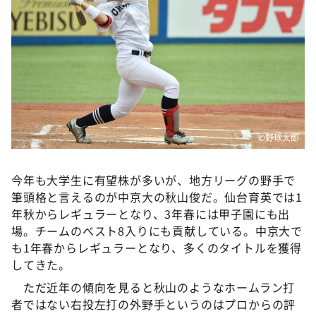
DAIGOも台所 ～きょうの献立 何にする？～
本日はダイアンなり！シーズン２
朝だ！生です旅サラダ
教えて！ニュースライブ 正義のミカタ
ＬＩＦＥ～夢のカタチ～
新婚さんいらっしゃい！
©️野球太郎
ポツンと一軒家
ザキ山小屋本館
今年も大学生に有望株が多いが、地方リーグの野手で
筆頭格と言えるのが中京大の秋山俊だ。仙台育英では1
ぺこぱのまるスポ
年秋からレギュラーとなり、3年春には甲子園にも出
アナ回覧板
場。チームのベスト8入りにも貢献している。中京大で
も1年春からレギュラーとなり、多くのタイトルを獲得
してきた。
ただ近年の傾向を見ると秋山のようなホームラン打
者ではない右投左打の外野手というのはプロからの評