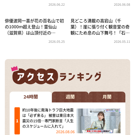
2026.06.22
2026.06.08
俳優波岡一喜が花の百名山で初
見どころ満載の高宕山（千
の1000ｍ超え登山！霊仙山
葉）！崖に張り付く観音堂の奇
（滋賀県）は山頂付近の…
観にため息の山下舞弓！「石…
2026.05.25
2026.05.11
24時間
週間
月間
約10年後に南海トラフ巨大地震
は「必ず来る」 被害は東日本大
震災の15倍…専門家断言「人生
のスケジュールに入れて」
2026.08.06