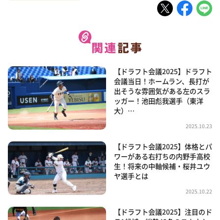
【ドラフト会議2025】ドラフト
会議当日！ホームラン、長打が
出そうな雰囲気がある左のスラ
ッガー！池田彪我選手（東洋
大）…
2025.10.23
【ドラフト会議2025】体格とパ
ワーがある右打ちの内野手高校
生！将来の中軸候補・桜井ユウ
ヤ選手とは
2025.10.22
【ドラフト会議2025】注目のド