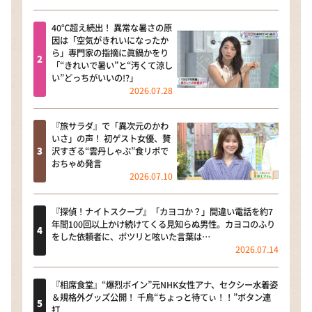
40℃超え続出！ 異常な暑さの原
因は「空気がきれいになったか
ら」専門家の指摘に眞鍋かをり
「“きれいで暑い”と“汚くて涼し
い”どっちがいいの!?」
2026.07.28
『旅サラダ』で「異次元のかわ
いさ」の声！ 初ゲスト女優、贅
沢すぎる“雲丹しゃぶ”食リポで
おちゃめ発言
2026.07.10
『探偵！ナイトスクープ』「カヨコか？」間違い電話を約7
年間100回以上かけ続けてくる見知らぬ男性。カヨコのふり
をした依頼者に、ポツリと呟いた言葉は…
2026.07.14
『相席食堂』“爆烈ボイン”元NHK女性アナ、セクシー水着姿
＆規格外グッズ公開！ 千鳥“ちょっと待てぃ！！”ボタン連
打