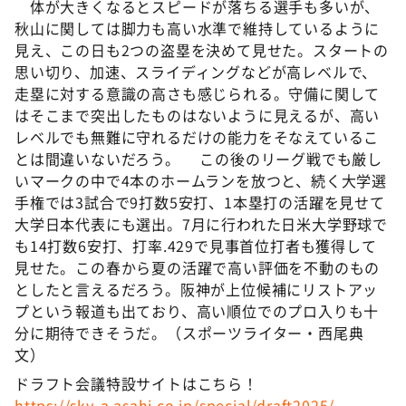
体が大きくなるとスピードが落ちる選手も多いが、
秋山に関しては脚力も高い水準で維持しているように
見え、この日も2つの盗塁を決めて見せた。スタートの
思い切り、加速、スライディングなどが高レベルで、
走塁に対する意識の高さも感じられる。守備に関して
はそこまで突出したものはないように見えるが、高い
レベルでも無難に守れるだけの能力をそなえているこ
とは間違いないだろう。 この後のリーグ戦でも厳し
いマークの中で4本のホームランを放つと、続く大学選
手権では3試合で9打数5安打、1本塁打の活躍を見せて
大学日本代表にも選出。7月に行われた日米大学野球で
も14打数6安打、打率.429で見事首位打者も獲得して
見せた。この春から夏の活躍で高い評価を不動のもの
としたと言えるだろう。阪神が上位候補にリストアッ
プという報道も出ており、高い順位でのプロ入りも十
分に期待できそうだ。（スポーツライター・西尾典
文）
ドラフト会議特設サイトはこちら！
https://sky-a.asahi.co.jp/special/draft2025/