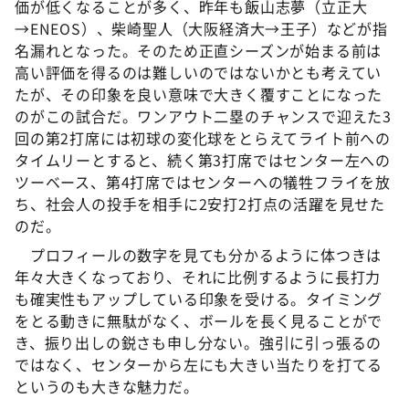
価が低くなることが多く、昨年も飯山志夢（立正大
→ENEOS）、柴崎聖人（大阪経済大→王子）などが指
名漏れとなった。そのため正直シーズンが始まる前は
高い評価を得るのは難しいのではないかとも考えてい
たが、その印象を良い意味で大きく覆すことになった
のがこの試合だ。ワンアウト二塁のチャンスで迎えた3
回の第2打席には初球の変化球をとらえてライト前への
タイムリーとすると、続く第3打席ではセンター左への
ツーベース、第4打席ではセンターへの犠牲フライを放
ち、社会人の投手を相手に2安打2打点の活躍を見せた
のだ。
プロフィールの数字を見ても分かるように体つきは
年々大きくなっており、それに比例するように長打力
も確実性もアップしている印象を受ける。タイミング
をとる動きに無駄がなく、ボールを長く見ることがで
き、振り出しの鋭さも申し分ない。強引に引っ張るの
ではなく、センターから左にも大きい当たりを打てる
というのも大きな魅力だ。