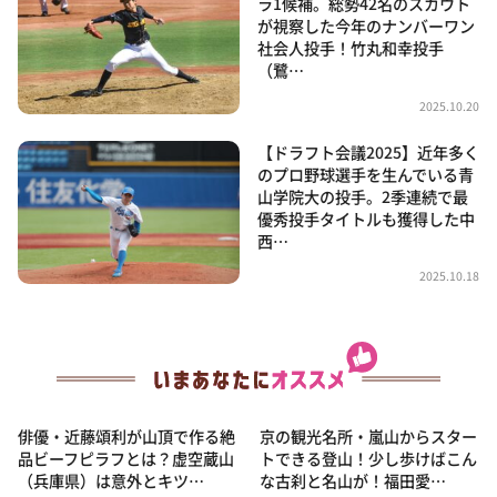
ラ1候補。総勢42名のスカウト
が視察した今年のナンバーワン
社会人投手！竹丸和幸投手
（鷺…
2025.10.20
【ドラフト会議2025】近年多く
のプロ野球選手を生んでいる青
山学院大の投手。2季連続で最
優秀投手タイトルも獲得した中
西…
2025.10.18
俳優・近藤頌利が山頂で作る絶
京の観光名所・嵐山からスター
品ビーフピラフとは？虚空蔵山
トできる登山！少し歩けばこん
（兵庫県）は意外とキツ…
な古刹と名山が！福田愛…