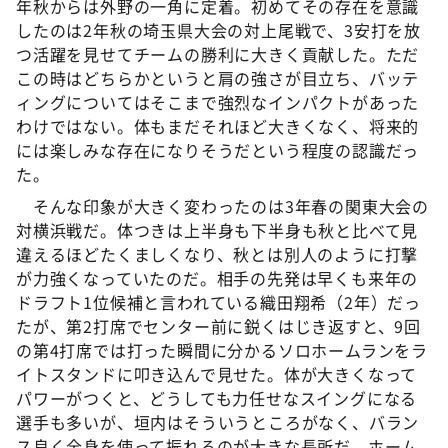
年秋からは外野の一角に定着。初めてその存在を意識
したのは2年秋の埼玉県大会の対上尾戦で、3安打を放
つ活躍を見せてチームの勝利に大きく貢献した。ただ
この時はどちらかというと肩の強さが目立ち、バッテ
ィングについてはそこまで強烈なインパクトがあった
わけではない。体もまだそれほど大きくなく、将来的
には楽しみな存在になりそうだという程度の認識だっ
た。
そんな印象が大きく変わったのは3年春の関東大会の
対横浜戦だ。体つきは上半身も下半身も秋と比べて見
違えるほどたくましくなり、秋とは別人のように打撃
が力強くなっていたのだ。相手の先発は早くも来年の
ドラフト1位候補と言われている織田翔希（2年）だっ
たが、第2打席でセンター前に鋭くはじき返すと、9回
の第4打席では打った瞬間に分かるソロホームランをラ
イトスタンドに叩き込んで見せた。体が大きくなって
パワーがつくと、どうしても力任せなスイングになる
選手も多いが、垣内はそういうところがなく、バラン
ス良く全身を使って振れるのが大きな長所だ。ホーム