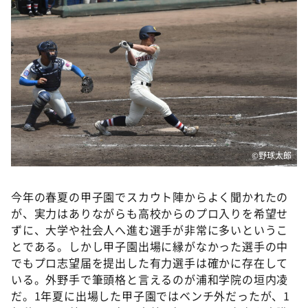
DAIGOも台所 ～きょうの献立 何にする？～
本日はダイアンなり！シーズン２
朝だ！生です旅サラダ
教えて！ニュースライブ 正義のミカタ
ＬＩＦＥ～夢のカタチ～
新婚さんいらっしゃい！
ポツンと一軒家
©️野球太郎
ザキ山小屋本館
今年の春夏の甲子園でスカウト陣からよく聞かれたの
ぺこぱのまるスポ
が、実力はありながらも高校からのプロ入りを希望せ
アナ回覧板
ずに、大学や社会人へ進む選手が非常に多いというこ
とである。しかし甲子園出場に縁がなかった選手の中
でもプロ志望届を提出した有力選手は確かに存在して
いる。外野手で筆頭格と言えるのが浦和学院の垣内凌
だ。1年夏に出場した甲子園ではベンチ外だったが、1