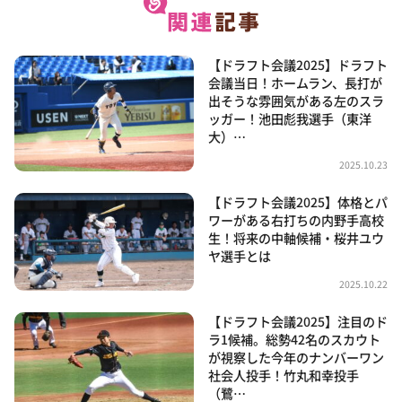
【ドラフト会議2025】ドラフト
会議当日！ホームラン、長打が
出そうな雰囲気がある左のスラ
ッガー！池田彪我選手（東洋
大）…
2025.10.23
【ドラフト会議2025】体格とパ
ワーがある右打ちの内野手高校
生！将来の中軸候補・桜井ユウ
ヤ選手とは
2025.10.22
【ドラフト会議2025】注目のド
ラ1候補。総勢42名のスカウト
が視察した今年のナンバーワン
社会人投手！竹丸和幸投手
（鷺…