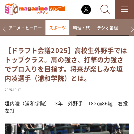
ー
アニメ・ヒーロー
スポーツ
料理・旅
ラジオ番組
その
【ドラフト会議2025】高校生外野手では
トップクラス。肩の強さ、打撃の力強さ
なるみ・岡村の過ぎるTV
でプロ入りを目指す。将来が楽しみな垣
相席食堂
内凌選手（浦和学院）とは。
これ余談なんですけど・・・
～人生密着トークバラエティ！～ やすとものいたっ
2025.10.17
て真剣です
垣内凌（浦和学院） 3年 外野手 182㎝86㎏ 右投
探偵！ナイトスクープ
左打
news おかえり
河合＆A.B.C-Z塚田×福井アナ「なんでやねん！？」
（news おかえり）