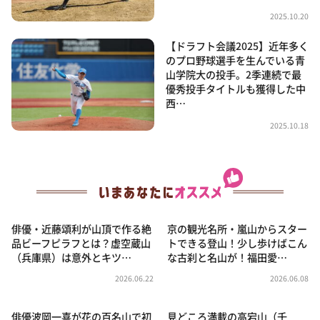
2025.10.20
【ドラフト会議2025】近年多く
のプロ野球選手を生んでいる青
山学院大の投手。2季連続で最
優秀投手タイトルも獲得した中
西…
2025.10.18
俳優・近藤頌利が山頂で作る絶
京の観光名所・嵐山からスター
品ビーフピラフとは？虚空蔵山
トできる登山！少し歩けばこん
（兵庫県）は意外とキツ…
な古刹と名山が！福田愛…
2026.06.22
2026.06.08
俳優波岡一喜が花の百名山で初
見どころ満載の高宕山（千