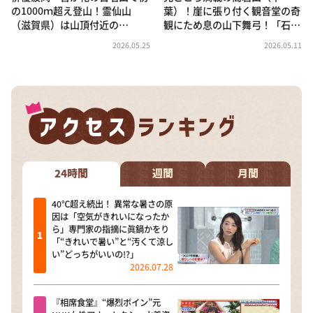
の1000ｍ超え登山！霊仙山
葉）！崖に張り付く観音堂の奇
（滋賀県）は山頂付近の…
観にため息の山下舞弓！「石…
2026.05.25
2026.05.11
24時間
週間
月間
40℃超え続出！ 異常な暑さの原
因は「空気がきれいになったか
ら」専門家の指摘に眞鍋かをり
「“きれいで暑い”と“汚くて涼し
い”どっちがいいの!?」
2026.07.28
『相席食堂』“爆烈ボイン”元