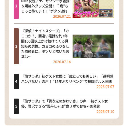
NHK女性アナ、セクシー水着姿
＆規格外グッズ公開！ 千鳥“ち
ょっと待てぃ！！”ボタン連打
2026.07.21
『探偵！ナイトスクープ』「カ
ヨコか？」間違い電話を約7年
間100回以上かけ続けてくる見
知らぬ男性。カヨコのふりをし
た依頼者に、ポツリと呟いた言
葉は…
2026.07.14
『旅サラダ』初ゲスト女優に「歳とっても美しい」「透明感
ハンパない」の声！ “15年ぶりリベンジ”で福岡グルメ三昧
2026.07.07
『旅サラダ』で「異次元のかわいさ」の声！ 初ゲスト女
優、贅沢すぎる“雲丹しゃぶ”食リポでおちゃめ発言
2026.07.10