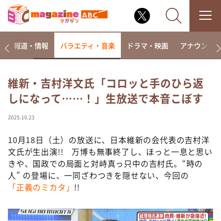
ー
報道・情報
バラエティ・音楽
ドラマ・映画
アナウンサ
維新・吉村洋文氏「コロッと手のひら返
しになって……！」生放送で本音こぼす
なるみ・岡村の過ぎるTV
相席食堂
2025.10.23
これ余談なんですけど・・・
10月18日（土）の放送に、日本維新の会代表の吉村洋
～人生密着トークバラエティ！～ やすとものいたっ
文氏が生出演!! 万博も無事終了し、ほっと一息と思い
て真剣です
きや、国政での局面と対峙真っ只中の吉村氏。“時の
探偵！ナイトスクープ
人” の登場に、一同ざわつきを隠せない、今回の
「正義のミカタ」
!!
news おかえり
河合＆A.B.C-Z塚田×福井アナ「なんでやねん！？」
（news おかえり）