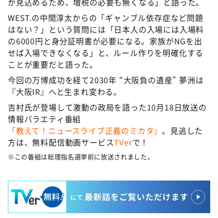
が見込めるため、増税の必要も無くなる」と語った。
WEST.の中間淳太からの「ギャンブル依存症など問題
はない？」という質問には「日本人の入場には入場料
の6000円と身分証明書が必要になる。家族がNGを出
せば入場できなくなる」と、ルール作りを明確化する
ことが重要だと語った。
今回の万博成功を経て2030年 “大阪負の遺産” 夢洲は
『大阪IR』へと生まれ変わる。
吉村氏が登場して激動の政局を語った10月18日放送の
情報バラエティ番組
「教えて！ニュースライブ正義のミカタ」
。見逃した
方は、無料配信動画サービス
TVer
で！
※この番組は総理指名選挙前に放送されました。