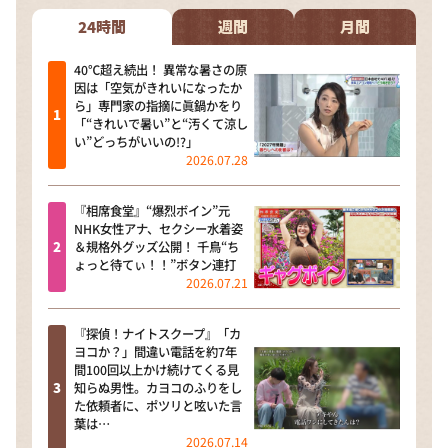
24時間
週間
月間
40℃超え続出！ 異常な暑さの原
因は「空気がきれいになったか
ら」専門家の指摘に眞鍋かをり
「“きれいで暑い”と“汚くて涼し
い”どっちがいいの!?」
2026.07.28
『相席食堂』“爆烈ボイン”元
NHK女性アナ、セクシー水着姿
＆規格外グッズ公開！ 千鳥“ち
ょっと待てぃ！！”ボタン連打
2026.07.21
『探偵！ナイトスクープ』「カ
ヨコか？」間違い電話を約7年
間100回以上かけ続けてくる見
知らぬ男性。カヨコのふりをし
た依頼者に、ポツリと呟いた言
葉は…
2026.07.14