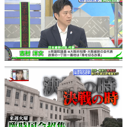
DAIGOも台所 ～きょうの献立 何にする？～
本日はダイアンなり！シーズン２
朝だ！生です旅サラダ
教えて！ニュースライブ 正義のミカタ
ＬＩＦＥ～夢のカタチ～
新婚さんいらっしゃい！
ポツンと一軒家
ザキ山小屋本館
ぺこぱのまるスポ
アナ回覧板