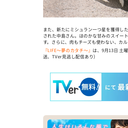
また、新たにミシュラン一つ星を獲得し
された中島さん。ほのかな甘みのスイー
す。さらに、肉もチーズも使わない、カ
『LIFE～夢のカタチ～』
は、9月13日 土
送、TVer見逃し配信あり）