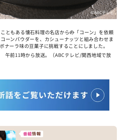
©ABCテレビ
たこともある懐石料理の名店から
の
「コーン」を依頼
トコーンパウダーを、カシューナッツと組み合わせま
ルボナーラ味の豆菓子に挑戦することにしました。
曜 午前11時から放送。（ABCテレビ/関西地域で放
番組
情報