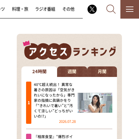
ーツ
料理・旅
ラジオ番組
その他
なるみ・岡村の過ぎるTV
相席食堂
24時間
週間
月間
これ余談なんですけど・・・
40℃超え続出！ 異常な
暑さの原因は「空気がき
れいになったから」専門
～人生密着トークバラエティ！
家の指摘に眞鍋かをり
～ やすとものいたって真剣です
「“きれいで暑い”と“汚
くて涼しい”どっちがい
探偵！ナイトスクープ
いの!?」
2026.07.28
news おかえり
『相席食堂』“爆烈ボイ