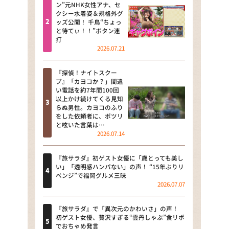
河合＆A.B.C-Z塚田×福井アナ
ン”元NHK女性アナ、セ
クシー水着姿＆規格外グ
「なんでやねん！？」（news お
ッズ公開！ 千鳥“ちょっ
かえり）
と待てぃ！！”ボタン連
打
DAIGOも台所 ～きょうの献立 何
2026.07.21
にする？～
『探偵！ナイトスクー
本日はダイアンなり！シーズン２
プ』「カヨコか？」間違
い電話を約7年間100回
朝だ！生です旅サラダ
以上かけ続けてくる見知
らぬ男性。カヨコのふり
をした依頼者に、ポツリ
教えて！ニュースライブ 正義の
と呟いた言葉は…
ミカタ
2026.07.14
ＬＩＦＥ～夢のカタチ～
『旅サラダ』初ゲスト女優に「歳とっても美し
い」「透明感ハンパない」の声！ “15年ぶりリ
新婚さんいらっしゃい！
ベンジ”で福岡グルメ三昧
2026.07.07
ポツンと一軒家
『旅サラダ』で「異次元のかわいさ」の声！
ザキ山小屋本館
初ゲスト女優、贅沢すぎる“雲丹しゃぶ”食リポ
でおちゃめ発言