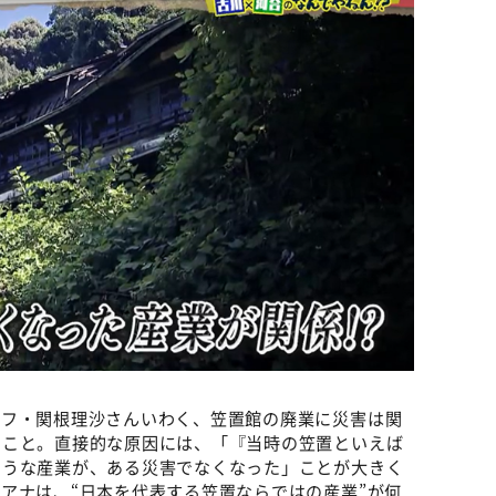
ッフ・関根理沙さんいわく、笠置館の廃業に災害は関
のこと。直接的な原因には、「『当時の笠置といえば
ような産業が、ある災害でなくなった」ことが大きく
アナは、“日本を代表する笠置ならではの産業”が何