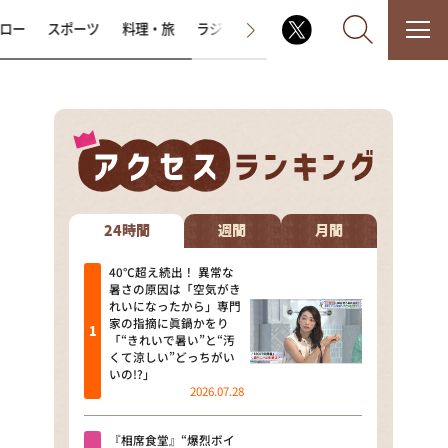
ロー
スポーツ
料理・旅
ラジオ番組
その他
なるみ・岡村の過ぎるTV
相席食堂
24時間
週間
月間
これ余談なんですけど・・・
40℃超え続出！ 異常な
暑さの原因は「空気がき
れいになったから」専門
～人生密着トークバラエティ！
家の指摘に眞鍋かをり
～ やすとものいたって真剣です
「“きれいで暑い”と“汚
くて涼しい”どっちがい
探偵！ナイトスクープ
いの!?」
2026.07.28
news おかえり
『相席食堂』“爆烈ボイ