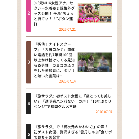
河合＆A.B.C-Z塚田×福井アナ
ン”元NHK女性アナ、セ
クシー水着姿＆規格外グ
「なんでやねん！？」（news お
ッズ公開！ 千鳥“ちょっ
かえり）
と待てぃ！！”ボタン連
打
DAIGOも台所 ～きょうの献立 何
2026.07.21
にする？～
『探偵！ナイトスクー
本日はダイアンなり！シーズン２
プ』「カヨコか？」間違
い電話を約7年間100回
朝だ！生です旅サラダ
以上かけ続けてくる見知
らぬ男性。カヨコのふり
をした依頼者に、ポツリ
教えて！ニュースライブ 正義の
と呟いた言葉は…
ミカタ
2026.07.14
ＬＩＦＥ～夢のカタチ～
『旅サラダ』初ゲスト女優に「歳とっても美し
い」「透明感ハンパない」の声！ “15年ぶりリ
新婚さんいらっしゃい！
ベンジ”で福岡グルメ三昧
2026.07.07
ポツンと一軒家
『旅サラダ』で「異次元のかわいさ」の声！
ザキ山小屋本館
初ゲスト女優、贅沢すぎる“雲丹しゃぶ”食リポ
でおちゃめ発言