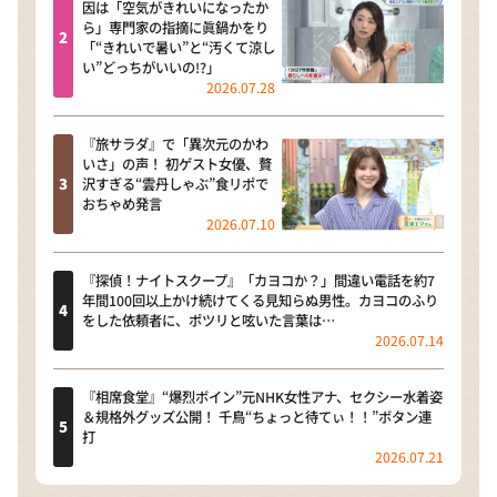
因は「空気がきれいになったか
ら」専門家の指摘に眞鍋かをり
「“きれいで暑い”と“汚くて涼し
い”どっちがいいの!?」
2026.07.28
『旅サラダ』で「異次元のかわ
いさ」の声！ 初ゲスト女優、贅
沢すぎる“雲丹しゃぶ”食リポで
おちゃめ発言
2026.07.10
『探偵！ナイトスクープ』「カヨコか？」間違い電話を約7
年間100回以上かけ続けてくる見知らぬ男性。カヨコのふり
をした依頼者に、ポツリと呟いた言葉は…
2026.07.14
『相席食堂』“爆烈ボイン”元NHK女性アナ、セクシー水着姿
＆規格外グッズ公開！ 千鳥“ちょっと待てぃ！！”ボタン連
打
2026.07.21