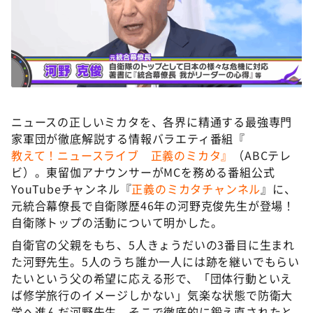
DAIGOも台所 ～きょうの献立 何にする？～
本日はダイアンなり！シーズン２
朝だ！生です旅サラダ
教えて！ニュースライブ 正義のミカタ
ＬＩＦＥ～夢のカタチ～
ニュースの正しいミカタを、各界に精通する最強専門
新婚さんいらっしゃい！
家軍団が徹底解説する情報バラエティ番組『
ポツンと一軒家
教えて！ニュースライブ 正義のミカタ』
（ABCテレ
ビ）。東留伽アナウンサーがMCを務める番組公式
ザキ山小屋本館
YouTubeチャンネル『
正義のミカタチャンネル
』に、
ぺこぱのまるスポ
元統合幕僚長で自衛隊歴46年の河野克俊先生が登場！
自衛隊トップの活動について明かした。
アナ回覧板
自衛官の父親をもち、5人きょうだいの3番目に生まれ
た河野先生。5人のうち誰か一人には跡を継いでもらい
たいという父の希望に応える形で、「団体行動といえ
ば修学旅行のイメージしかない」気楽な状態で防衛大
学へ進んだ河野先生。そこで徹底的に鍛え直されたと