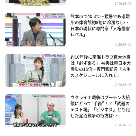
2026.08.08
熊本市で40.3℃…猛暑でも避難
所の体育館約8割に冷房なし…
日本の現状に専門家「人権侵害
レベル」
2026.08.06
約10年後に南海トラフ巨大地震
は「必ず来る」 被害は東日本大
震災の15倍…専門家断言「人生
のスケジュールに入れて」
2026.08.06
ウクライナ戦争はプーチン大統
領にとって“手術”！？「武器の
テスト場」「ビジネス」とも化
した泥沼戦争の行方は…
2026.07.31