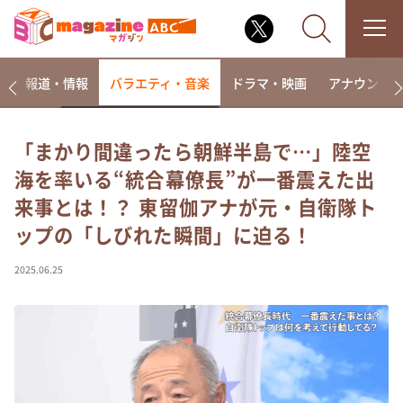
ー
報道・情報
バラエティ・音楽
ドラマ・映画
アナウンサ
「まかり間違ったら朝鮮半島で…」陸空
海を率いる“統合幕僚長”が一番震えた出
なるみ・岡村の過ぎるTV
来事とは！？ 東留伽アナが元・自衛隊ト
相席食堂
ップの「しびれた瞬間」に迫る！
これ余談なんですけど・・・
～人生密着トークバラエティ！～ やすとものいたっ
2025.06.25
て真剣です
探偵！ナイトスクープ
news おかえり
河合＆A.B.C-Z塚田×福井アナ「なんでやねん！？」
（news おかえり）