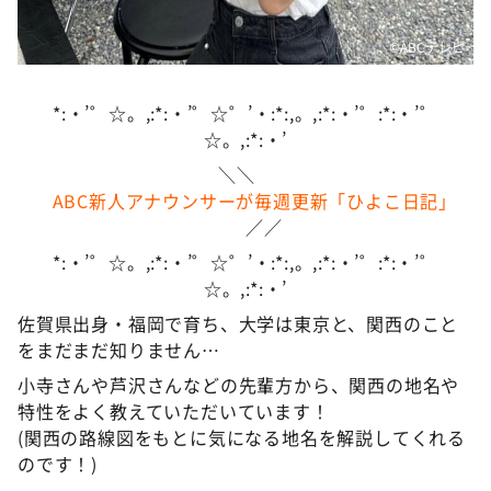
©ABCテレビ
*:・’゜☆。,:*:・’゜☆゜’・:*:,。,:*:・’゜:*:・’゜
☆。,:*:・’
＼＼
ABC新人アナウンサーが毎週更新「ひよこ日記」
／／
*:・’゜☆。,:*:・’゜☆゜’・:*:,。,:*:・’゜:*:・’゜
☆。,:*:・’
佐賀県出身・福岡で育ち、大学は東京と、関西のこと
をまだまだ知りません…
小寺さんや芦沢さんなどの先輩方から、関西の地名や
特性をよく教えていただいています！
(関西の路線図をもとに気になる地名を解説してくれる
のです！)