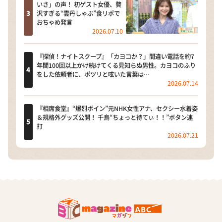
いさ」の声！ 初ゲスト女優、贅
沢すぎる“雲丹しゃぶ”食リポで
おちゃめ発言
2026.07.10
『探偵！ナイトスクープ』「カヨコか？」間違い電話を約7
年間100回以上かけ続けてくる見知らぬ男性。カヨコのふり
をした依頼者に、ポツリと呟いた言葉は…
2026.07.14
『相席食堂』“爆烈ボイン”元NHK女性アナ、セクシー水着姿
＆規格外グッズ公開！ 千鳥“ちょっと待てぃ！！”ボタン連
打
2026.07.21