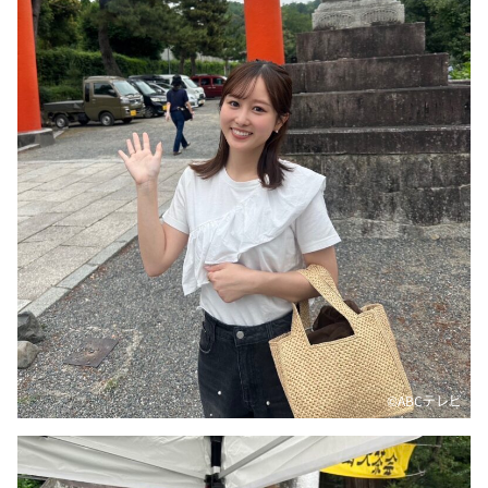
DAIGOも台所 ～きょうの献立 何にする？～
本日はダイアンなり！シーズン２
朝だ！生です旅サラダ
教えて！ニュースライブ 正義のミカタ
ＬＩＦＥ～夢のカタチ～
新婚さんいらっしゃい！
ポツンと一軒家
ザキ山小屋本館
ぺこぱのまるスポ
アナ回覧板
©ABCテレビ