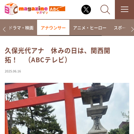
楽
ドラマ・映画
アナウンサー
アニメ・ヒーロー
スポーツ
久保光代アナ 休みの日は、関西開
拓！ （ABCテレビ）
なるみ・岡村の過ぎるTV
相席食堂
2025.06.16
これ余談なんですけど・・・
～人生密着トークバラエティ！～ やすとものいたっ
て真剣です
探偵！ナイトスクープ
news おかえり
河合＆A.B.C-Z塚田×福井アナ「なんでやねん！？」
（news おかえり）