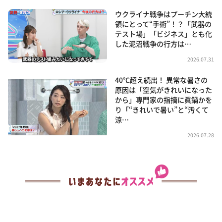
ウクライナ戦争はプーチン大統
領にとって“手術”！？「武器の
テスト場」「ビジネス」とも化
した泥沼戦争の行方は…
2026.07.31
40℃超え続出！ 異常な暑さの
原因は「空気がきれいになった
から」専門家の指摘に眞鍋かを
り「“きれいで暑い”と“汚くて
涼…
2026.07.28