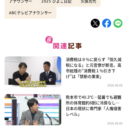
アナウンサー
2025 ひよこ日記
久保光代
ABCテレビアナウンサー
消費税は８％に戻らず「恒久減
税になる」と元官僚が断言。高
市総理の“消費税１％引き下
げ”は「禁断の果実」
2026.08.08
熊本市で40.3℃…猛暑でも避難
所の体育館約8割に冷房なし…
日本の現状に専門家「人権侵害
レベル」
2026.08.06