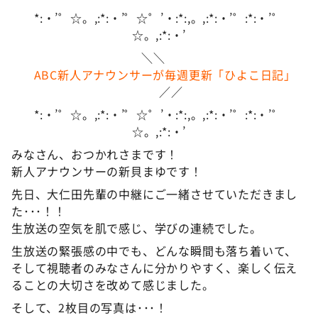
*:・’゜☆。,:*:・’゜☆゜’・:*:,。,:*:・’゜:*:・’゜
☆。,:*:・’
＼＼
ABC新人アナウンサーが毎週更新「ひよこ日記」
／／
*:・’゜☆。,:*:・’゜☆゜’・:*:,。,:*:・’゜:*:・’゜
☆。,:*:・’
みなさん、おつかれさまです！
新人アナウンサーの新貝まゆです！
先日、大仁田先輩の中継にご一緒させていただきまし
た･･･！！
生放送の空気を肌で感じ、学びの連続でした。
生放送の緊張感の中でも、どんな瞬間も落ち着いて、
そして視聴者のみなさんに分かりやすく、楽しく伝え
ることの大切さを改めて感じました。
そして、2枚目の写真は･･･！