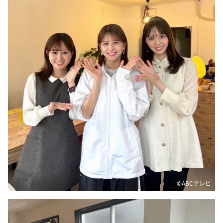
DAIGOも台所 ～きょうの献立 何にする？～
本日はダイアンなり！シーズン２
朝だ！生です旅サラダ
教えて！ニュースライブ 正義のミカタ
ＬＩＦＥ～夢のカタチ～
新婚さんいらっしゃい！
ポツンと一軒家
ザキ山小屋本館
ぺこぱのまるスポ
アナ回覧板
©ABCテレビ