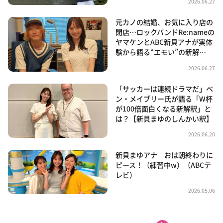
2026.06.27
元カノの結婚、お気に入り店の
閉店…ロックバンドRe:nameの
ヤマケンとABC新貝アナが実体
験から語る“エモい”の新解…
2026.06.27
「サッカーは連続ドラマだ」ベ
ン・メイブリー氏が語る「W杯
が100倍面白くなる新解釈」と
は？【新貝まゆのしんかい釈】
2026.06.20
新貝まゆアナ おは朝終わりに
ピース！（練習中w）（ABCテ
レビ）
2026.05.06