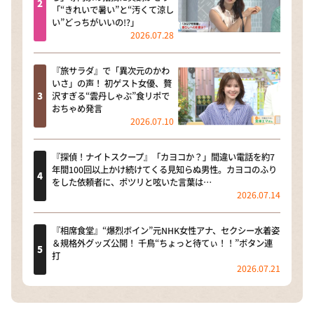
「“きれいで暑い”と“汚くて涼し
い”どっちがいいの!?」
2026.07.28
『旅サラダ』で「異次元のかわ
いさ」の声！ 初ゲスト女優、贅
沢すぎる“雲丹しゃぶ”食リポで
おちゃめ発言
2026.07.10
『探偵！ナイトスクープ』「カヨコか？」間違い電話を約7
年間100回以上かけ続けてくる見知らぬ男性。カヨコのふり
をした依頼者に、ポツリと呟いた言葉は…
2026.07.14
『相席食堂』“爆烈ボイン”元NHK女性アナ、セクシー水着姿
＆規格外グッズ公開！ 千鳥“ちょっと待てぃ！！”ボタン連
打
2026.07.21