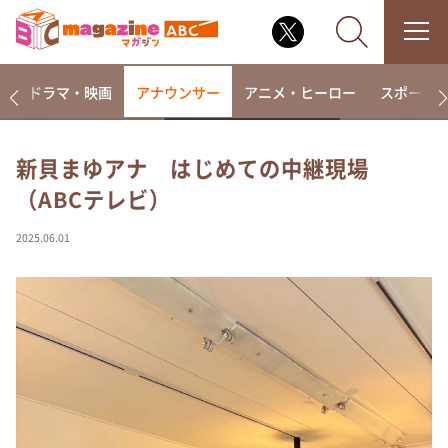
楽
ドラマ・映画
アナウンサー
アニメ・ヒーロー
スポーツ
新貝まゆアナ はじめての中継現場
（ABCテレビ）
なるみ・岡村の過ぎるTV
相席食堂
2025.06.01
これ余談なんですけど・・・
～人生密着トークバラエティ！～ やすとものいたっ
て真剣です
探偵！ナイトスクープ
news おかえり
河合＆A.B.C-Z塚田×福井アナ「なんでやねん！？」
（news おかえり）