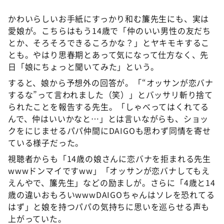
かわいらしいお手紙にすっかり和む簾先生にも、実は
愛娘が。こちらはもう14歳で「仲のいい男性の友だち
とか、そろそろできるころかな？」とヤキモキするこ
とも。やはり思春期とあって気になって仕方なく、先
日「娘にちょっと聞いてみた」という。
すると、娘から予想外の回答が。「“オッサンが恋バナ
するな”って言われました（笑）」とバッサリ斬り捨て
られたことを報告する先生。「しゃべってはくれてる
んで、仲はいいかなと…」とは言いながらも、ショッ
クをにじませるパパ仲間にDAIGOも思わず同情を寄せ
ている様子だった。
視聴者からも「14歳の娘さんに恋バナを拒まれる先生
wwwドンマイですww」「オッサンが恋バナしてもえ
えんやで、簾先生」などの励ましが。さらに「4歳と14
歳の違いおもろいwwwDAIGOちゃんはソレを恐れてる
はず」と娘を持つパパの気持ちに思いを巡らせる声も
上がっていた。