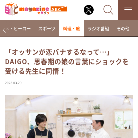
アニメ・ヒーロー
スポーツ
料理・旅
ラジオ番組
その他
「オッサンが恋バナするなって…」
DAIGO、思春期の娘の言葉にショックを
なるみ・岡村の過ぎるTV
受ける先生に同情！
相席食堂
これ余談なんですけど・・・
2025.03.20
～人生密着トークバラエティ！～ やすとものいたっ
て真剣です
探偵！ナイトスクープ
news おかえり
河合＆A.B.C-Z塚田×福井アナ「なんでやねん！？」
（news おかえり）