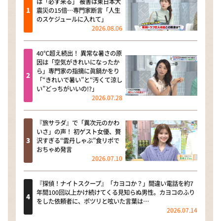
は「必ず来る」 被害は東日本大
震災の15倍…専門家断言「人生
のスケジュールに入れて」
2026.08.06
40℃超え続出！ 異常な暑さの原
因は「空気がきれいになったか
ら」専門家の指摘に眞鍋かをり
「“きれいで暑い”と“汚くて涼し
い”どっちがいいの!?」
2026.07.28
『旅サラダ』で「異次元のかわ
いさ」の声！ 初ゲスト女優、贅
沢すぎる“雲丹しゃぶ”食リポで
おちゃめ発言
2026.07.10
『探偵！ナイトスクープ』「カヨコか？」間違い電話を約7
年間100回以上かけ続けてくる見知らぬ男性。カヨコのふり
をした依頼者に、ポツリと呟いた言葉は…
2026.07.14