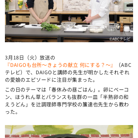
DAIGOも台所 ～きょうの献立 何にする？～
本日はダイアンなり！シーズン２
朝だ！生です旅サラダ
教えて！ニュースライブ 正義のミカタ
©ABCテレビ
ＬＩＦＥ～夢のカタチ～
新婚さんいらっしゃい！
3月18日（火）放送の
『DAIGOも台所～きょうの献立 何にする？～』
（ABC
ポツンと一軒家
テレビ）で、DAIGOと講師の先生が明かしたそれぞれ
ザキ山小屋本館
の愛娘のエピソードに注目が集まった。
ぺこぱのまるスポ
この日のテーマは「春休みの昼ごはん」。卵にベーコ
ン、ほうれん草とバランスも抜群の一皿「半熟卵の和
アナ回覧板
えうどん」を辻調理師専門学校の簾達也先生から教わ
った。