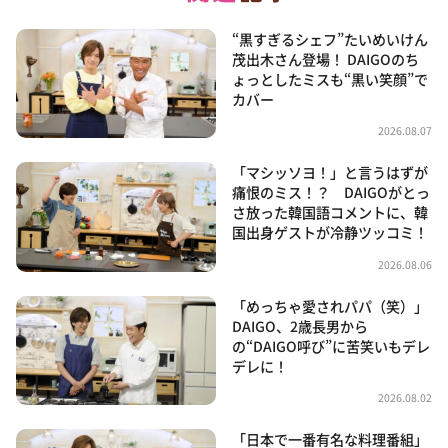
“黒すぎるシェフ”たいめいけん
茂出木さん登場！ DAIGOのち
ょっとしたミスも“黒い笑顔”で
カバー
2026.08.07
「マシッソヨ！」と言うはずが
痛恨のミス！？ DAIGOがとっ
さ放った韓国語コメントに、韓
国出身ゲストが冷静ツッコミ！
2026.08.06
「めっちゃ愛されパパ（笑）」
DAIGO、2歳長男から
の“DAIGO呼び”に苦笑いもデレ
デレに！
2026.08.02
「日本で一番有名な料理番組」