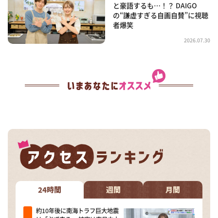
と豪語するも…！？ DAIGO
の“謙虚すぎる自画自賛”に視聴
者爆笑
2026.07.30
24時間
週間
月間
約10年後に南海トラフ巨大地震