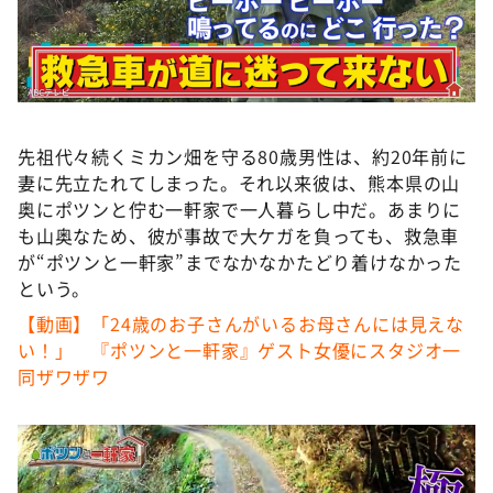
DAIGOも台所 ～きょうの献立 何にする？～
本日はダイアンなり！シーズン２
朝だ！生です旅サラダ
教えて！ニュースライブ 正義のミカタ
先祖代々続くミカン畑を守る80歳男性は、約20年前に
ＬＩＦＥ～夢のカタチ～
妻に先立たれてしまった。それ以来彼は、熊本県の山
新婚さんいらっしゃい！
奥にポツンと佇む一軒家で一人暮らし中だ。あまりに
も山奥なため、彼が事故で大ケガを負っても、救急車
ポツンと一軒家
が“ポツンと一軒家”までなかなかたどり着けなかった
ザキ山小屋本館
という。
ぺこぱのまるスポ
【動画】「24歳のお子さんがいるお母さんには見えな
い！」 『ポツンと一軒家』ゲスト女優にスタジオ一
アナ回覧板
同ザワザワ