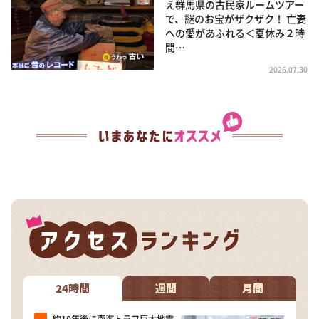
え群馬県の古民家ルームツアー
で、謎のお宝がザクザク！ 亡妻
への愛があふれる＜夏休み２時
間…
2026.07.30
24時間
週間
月間