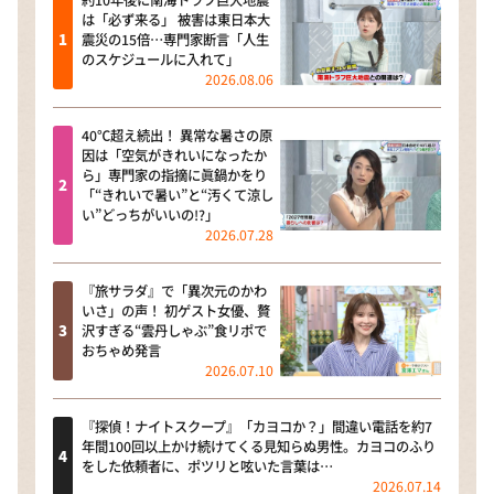
約10年後に南海トラフ巨大地震
は「必ず来る」 被害は東日本大
震災の15倍…専門家断言「人生
のスケジュールに入れて」
2026.08.06
40℃超え続出！ 異常な暑さの原
因は「空気がきれいになったか
ら」専門家の指摘に眞鍋かをり
「“きれいで暑い”と“汚くて涼し
い”どっちがいいの!?」
2026.07.28
『旅サラダ』で「異次元のかわ
いさ」の声！ 初ゲスト女優、贅
沢すぎる“雲丹しゃぶ”食リポで
おちゃめ発言
2026.07.10
『探偵！ナイトスクープ』「カヨコか？」間違い電話を約7
年間100回以上かけ続けてくる見知らぬ男性。カヨコのふり
をした依頼者に、ポツリと呟いた言葉は…
2026.07.14