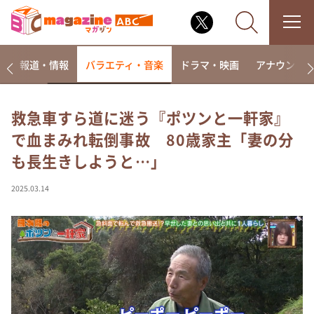
ー
報道・情報
バラエティ・音楽
ドラマ・映画
アナウンサ
救急車すら道に迷う『ポツンと一軒家』
で血まみれ転倒事故 80歳家主「妻の分
なるみ・岡村の過ぎるTV
も長生きしようと…」
相席食堂
これ余談なんですけど・・・
2025.03.14
～人生密着トークバラエティ！～ やすとものいたっ
て真剣です
探偵！ナイトスクープ
news おかえり
河合＆A.B.C-Z塚田×福井アナ「なんでやねん！？」
（news おかえり）