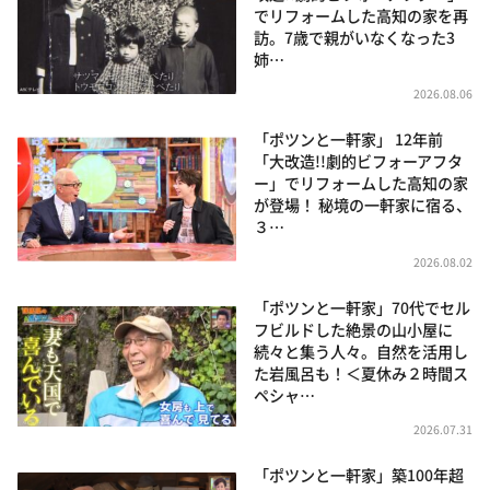
でリフォームした高知の家を再
訪。7歳で親がいなくなった3
姉…
2026.08.06
「ポツンと一軒家」 12年前
「大改造!!劇的ビフォーアフタ
ー」でリフォームした高知の家
が登場！ 秘境の一軒家に宿る、
３…
2026.08.02
「ポツンと一軒家」70代でセル
フビルドした絶景の山小屋に
続々と集う人々。自然を活用し
た岩風呂も！＜夏休み２時間ス
ペシャ…
2026.07.31
「ポツンと一軒家」築100年超