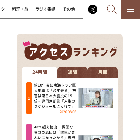
ーツ
料理・旅
ラジオ番組
その他
なるみ・岡村の過ぎるTV
相席食堂
24時間
週間
月間
これ余談なんですけど・・・
約10年後に南海トラフ巨
大地震は「必ず来る」 被
害は東日本大震災の15
～人生密着トークバラエティ！
倍…専門家断言「人生の
～ やすとものいたって真剣です
スケジュールに入れて」
2026.08.06
探偵！ナイトスクープ
40℃超え続出！ 異常な
news おかえり
暑さの原因は「空気がき
れいになったから」専門