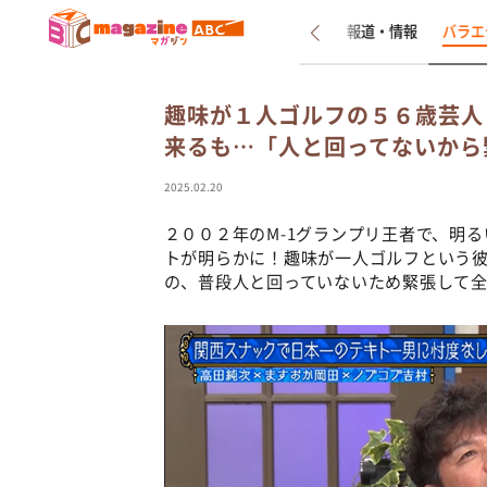
新着
インタビュー
報道・情報
バラエ
趣味が１人ゴルフの５６歳芸人
来るも…「人と回ってないから
2025.02.20
２００２年のM-1グランプリ王者で、明
トが明らかに！趣味が一人ゴルフという
の、普段人と回っていないため緊張して