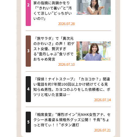
河合＆A.B.C-Z塚田×福井アナ
家の指摘に眞鍋かをり
「“きれいで暑い”と“汚
「なんでやねん！？」（news お
くて涼しい”どっちがい
かえり）
いの!?」
2026.07.28
DAIGOも台所 ～きょうの献立 何
にする？～
『旅サラダ』で「異次元
のかわいさ」の声！ 初ゲ
本日はダイアンなり！シーズン２
スト女優、贅沢すぎ
る“雲丹しゃぶ”食リポで
朝だ！生です旅サラダ
おちゃめ発言
2026.07.10
教えて！ニュースライブ 正義の
ミカタ
『探偵！ナイトスクープ』「カヨコか？」間違
い電話を約7年間100回以上かけ続けてくる見
ＬＩＦＥ～夢のカタチ～
知らぬ男性。カヨコのふりをした依頼者に、ポ
ツリと呟いた言葉は…
2026.07.14
新婚さんいらっしゃい！
ポツンと一軒家
『相席食堂』“爆烈ボイン”元NHK女性アナ、セ
クシー水着姿＆規格外グッズ公開！ 千鳥“ちょ
っと待てぃ！！”ボタン連打
ザキ山小屋本館
2026.07.21