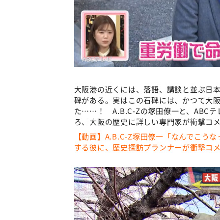
大阪港の近くには、落語、講談と並ぶ日本
碑がある。実はこの石碑には、かつて大
た……！ A.B.C-Zの塚田僚一と、A
ろ、大阪の歴史に詳しい専門家が衝撃コメ
【動画】A.B.C-Z塚田僚一「なんでこ
する彼に、歴史探訪プランナーが衝撃コ