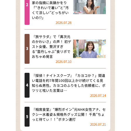
河合＆A.B.C-Z塚田×福井アナ
家の指摘に眞鍋かをり
「“きれいで暑い”と“汚
「なんでやねん！？」（news お
くて涼しい”どっちがい
かえり）
いの!?」
2026.07.28
DAIGOも台所 ～きょうの献立 何
にする？～
『旅サラダ』で「異次元
のかわいさ」の声！ 初ゲ
本日はダイアンなり！シーズン２
スト女優、贅沢すぎ
る“雲丹しゃぶ”食リポで
朝だ！生です旅サラダ
おちゃめ発言
2026.07.10
教えて！ニュースライブ 正義の
ミカタ
『探偵！ナイトスクープ』「カヨコか？」間違
い電話を約7年間100回以上かけ続けてくる見
ＬＩＦＥ～夢のカタチ～
知らぬ男性。カヨコのふりをした依頼者に、ポ
ツリと呟いた言葉は…
2026.07.14
新婚さんいらっしゃい！
ポツンと一軒家
『相席食堂』“爆烈ボイン”元NHK女性アナ、セ
クシー水着姿＆規格外グッズ公開！ 千鳥“ちょ
っと待てぃ！！”ボタン連打
ザキ山小屋本館
2026.07.21