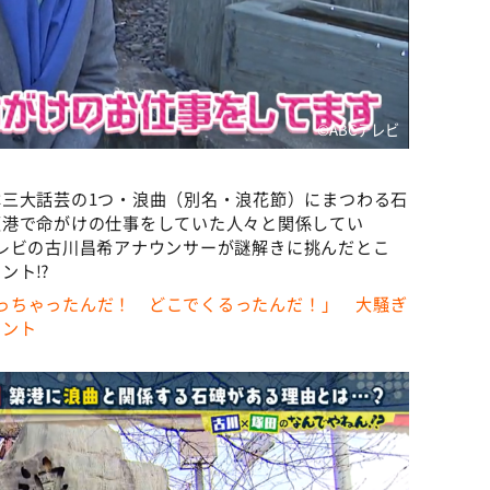
©️ABCテレビ
三大話芸の1つ・浪曲（別名・浪花節）にまつわる石
阪港で命がけの仕事をしていた人々と関係してい
BCテレビの古川昌希アナウンサーが謎解きに挑んだとこ
ント⁉
うなっちゃったんだ！ どこでくるったんだ！」 大騒ぎ
メント