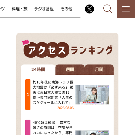
ーツ
料理・旅
ラジオ番組
その他
なるみ・岡村の過ぎるTV
相席食堂
24時間
週間
月間
これ余談なんですけど・・・
約10年後に南海トラフ巨
大地震は「必ず来る」 被
害は東日本大震災の15
～人生密着トークバラエティ！
倍…専門家断言「人生の
～ やすとものいたって真剣です
スケジュールに入れて」
2026.08.06
探偵！ナイトスクープ
40℃超え続出！ 異常な
news おかえり
暑さの原因は「空気がき
れいになったから」専門