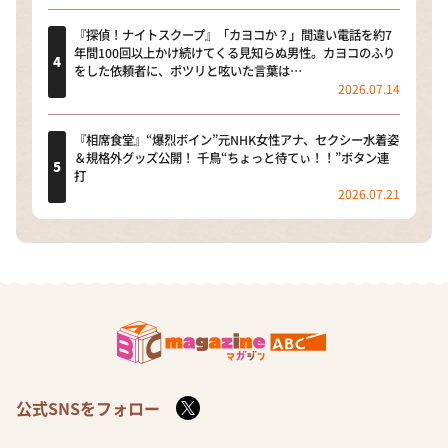
『探偵！ナイトスクープ』「カヨコか？」間違い電話を約7
年間100回以上かけ続けてくる見知らぬ男性。カヨコのふり
をした依頼者に、ポツリと呟いた言葉は…
2026.07.14
『相席食堂』“爆烈ボイン”元NHK女性アナ、セクシー水着姿
＆規格外グッズ公開！ 千鳥“ちょっと待てぃ！！”ボタン連
打
2026.07.21
公式SNSをフォロー