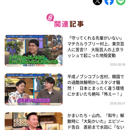
「守ってくれる先輩がいない」
マヂカルラブリー村上、東京芸
人に苦言!? 大阪芸人の上京ラ
ッシュで起こった地殻変動
2026.08.08
平成ノブシコブシ吉村、韓国で
の過酷体験明かしスタジオ騒
然！ 日本とまったく違う環境
にかまいたち絶叫「怖えー！」
2026.08.07
かまいたち・山内、『和牛』解
散時に「大恥かいた」エピソー
ド告白 直前まで水田に「ない