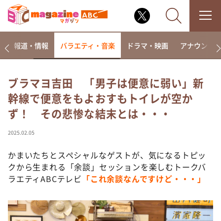
ー
報道・情報
バラエティ・音楽
ドラマ・映画
アナウンサ
ブラマヨ吉田 「男子は便意に弱い」新
幹線で便意をもよおすもトイレが空か
なるみ・岡村の過ぎるTV
ず！ その悲惨な結末とは・・・
相席食堂
これ余談なんですけど・・・
2025.02.05
～人生密着トークバラエティ！～ やすとものいたっ
て真剣です
かまいたちとスペシャルなゲストが、気になるトピッ
クから生まれる「余談」セッションを楽しむトークバ
探偵！ナイトスクープ
ラエティABCテレビ
「これ余談なんですけど・・・」
news おかえり
河合＆A.B.C-Z塚田×福井アナ「なんでやねん！？」
（news おかえり）