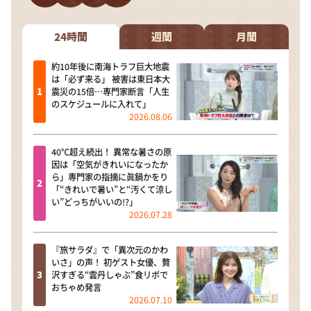
24時間
週間
月間
約10年後に南海トラフ巨大地震
は「必ず来る」 被害は東日本大
震災の15倍…専門家断言「人生
のスケジュールに入れて」
2026.08.06
40℃超え続出！ 異常な暑さの原
因は「空気がきれいになったか
ら」専門家の指摘に眞鍋かをり
「“きれいで暑い”と“汚くて涼し
い”どっちがいいの!?」
2026.07.28
『旅サラダ』で「異次元のかわ
いさ」の声！ 初ゲスト女優、贅
沢すぎる“雲丹しゃぶ”食リポで
おちゃめ発言
2026.07.10