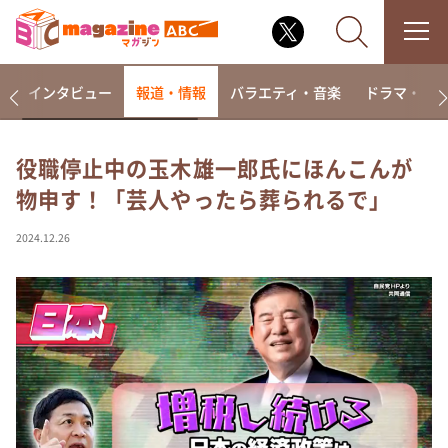
着
インタビュー
報道・情報
バラエティ・音楽
ドラマ・映
役職停止中の玉木雄一郎氏にほんこんが
物申す！「芸人やったら葬られるで」
なるみ・岡村の過ぎるTV
相席食堂
2024.12.26
これ余談なんですけど・・・
～人生密着トークバラエティ！～ やすとものいたっ
て真剣です
探偵！ナイトスクープ
news おかえり
河合＆A.B.C-Z塚田×福井アナ「なんでやねん！？」
（news おかえり）