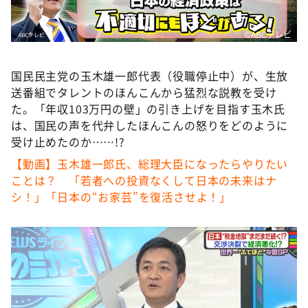
DAIGOも台所 ～きょうの献立 何にする？～
本日はダイアンなり！シーズン２
©️ABCテレビ
朝だ！生です旅サラダ
国民民主党の玉木雄一郎代表（役職停止中）が、生放
教えて！ニュースライブ 正義のミカタ
送番組でタレントのほんこんから猛烈な説教を受け
ＬＩＦＥ～夢のカタチ～
た。「年収103万円の壁」の引き上げを目指す玉木氏
は、国民の声を代弁したほんこんの怒りをどのように
新婚さんいらっしゃい！
受け止めたのか……!?
ポツンと一軒家
【動画】玉木雄一郎氏、総理大臣になったらやりたい
ザキ山小屋本館
ことは？ 「若者への投資なくして日本の未来はナ
シ！」「日本の“お家芸”を復活させよ！」
ぺこぱのまるスポ
アナ回覧板