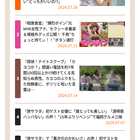
い”どっちがいいの!?」
2026.07.28
『相席食堂』“爆烈ボイン”元
NHK女性アナ、セクシー水着姿
＆規格外グッズ公開！ 千鳥“ち
ょっと待てぃ！！”ボタン連打
2026.07.21
『探偵！ナイトスクープ』「カ
ヨコか？」間違い電話を約7年
間100回以上かけ続けてくる見
知らぬ男性。カヨコのふりをし
た依頼者に、ポツリと呟いた言
葉は…
2026.07.14
『旅サラダ』初ゲスト女優に「歳とっても美しい」「透明感
ハンパない」の声！ “15年ぶりリベンジ”で福岡グルメ三昧
2026.07.07
『旅サラダ』で「異次元のかわいさ」の声！ 初ゲスト女