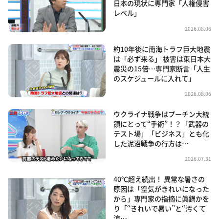
日本の現状に専門家「人権侵害
レベル」
2026.08.06
約10年後に南海トラフ巨大地震
は「必ず来る」 被害は東日本大
震災の15倍…専門家断言「人生
のスケジュールに入れて」
2026.08.06
ウクライナ戦争はプーチン大統
領にとって“手術”！？「武器の
テスト場」「ビジネス」とも化
した泥沼戦争の行方は…
2026.07.31
40℃超え続出！ 異常な暑さの
原因は「空気がきれいになった
から」専門家の指摘に眞鍋かを
り「“きれいで暑い”と“汚くて
涼…