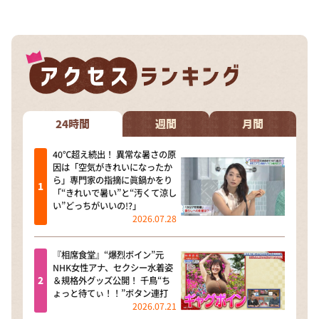
24時間
週間
月間
40℃超え続出！ 異常な暑さの原
因は「空気がきれいになったか
ら」専門家の指摘に眞鍋かをり
「“きれいで暑い”と“汚くて涼し
い”どっちがいいの!?」
2026.07.28
『相席食堂』“爆烈ボイン”元
NHK女性アナ、セクシー水着姿
＆規格外グッズ公開！ 千鳥“ち
ょっと待てぃ！！”ボタン連打
2026.07.21