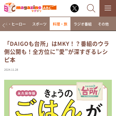
アニメ・ヒーロー
スポーツ
料理・旅
ラジオ番組
その他
「DAIGOも台所」はMKY！？番組のウラ
側公開も！全方位に”愛”が深すぎるレシ
なるみ・岡村の過ぎるTV
ピ本
相席食堂
これ余談なんですけど・・・
2024.11.28
～人生密着トークバラエティ！～ やすとものいたっ
て真剣です
探偵！ナイトスクープ
news おかえり
河合＆A.B.C-Z塚田×福井アナ「なんでやねん！？」
（news おかえり）