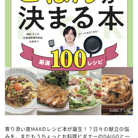
DAIGOも台所 ～きょうの献立 何にする？～
本日はダイアンなり！シーズン２
朝だ！生です旅サラダ
教えて！ニュースライブ 正義のミカタ
ＬＩＦＥ～夢のカタチ～
新婚さんいらっしゃい！
ポツンと一軒家
ザキ山小屋本館
ぺこぱのまるスポ
アナ回覧板
©ABCテレビ
寄り添い度MAXのレシピ本が誕生！？日々の献立の悩
みを、まだもうちょっとお料理ビギナーのDAIGOと一