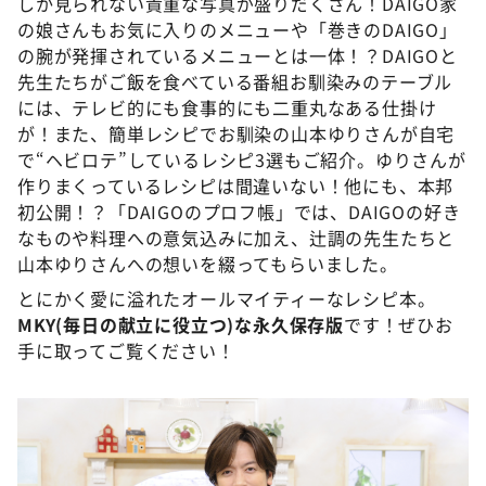
しか見られない貴重な写真が盛りだくさん！DAIGO家
の娘さんもお気に入りのメニューや「巻きのDAIGO」
の腕が発揮されているメニューとは一体！？DAIGOと
先生たちがご飯を食べている番組お馴染みのテーブル
には、テレビ的にも食事的にも二重丸なある仕掛け
が！また、簡単レシピでお馴染の山本ゆりさんが自宅
で“ヘビロテ”しているレシピ3選もご紹介。ゆりさんが
作りまくっているレシピは間違いない！他にも、本邦
初公開！？「DAIGOのプロフ帳」では、DAIGOの好き
なものや料理への意気込みに加え、辻調の先生たちと
山本ゆりさんへの想いを綴ってもらいました。
とにかく愛に溢れたオールマイティーなレシピ本。
MKY(毎日の献立に役立つ)な永久保存版
です！ぜひお
手に取ってご覧ください！