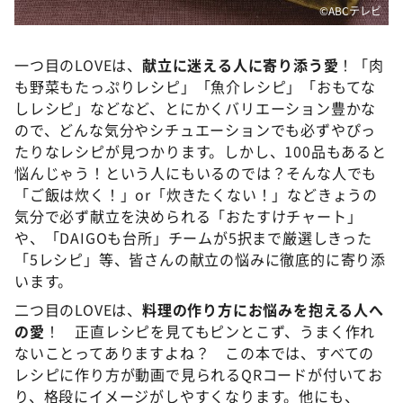
©ABCテレビ
一つ目のLOVEは、
献立に迷える人に寄り添う愛
！「肉
も野菜もたっぷりレシピ」「魚介レシピ」「おもてな
しレシピ」などなど、とにかくバリエーション豊かな
ので、どんな気分やシチュエーションでも必ずやぴっ
たりなレシピが見つかります。しかし、100品もあると
悩んじゃう！という人にもいるのでは？そんな人でも
「ご飯は炊く！」or「炊きたくない！」などきょうの
気分で必ず献立を決められる「おたすけチャート」
や、「DAIGOも台所」チームが5択まで厳選しきった
「5レシピ」等、皆さんの献立の悩みに徹底的に寄り添
います。
二つ目のLOVEは、
料理の作り方にお悩みを抱える人へ
の愛
！ 正直レシピを見てもピンとこず、うまく作れ
ないことってありますよね？ この本では、すべての
レシピに作り方が動画で見られるQRコードが付いてお
り、格段にイメージがしやすくなります。他にも、