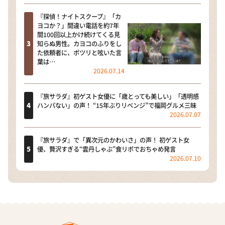
『探偵！ナイトスクープ』「カ
ヨコか？」間違い電話を約7年
間100回以上かけ続けてくる見
知らぬ男性。カヨコのふりをし
た依頼者に、ポツリと呟いた言
葉は…
2026.07.14
『旅サラダ』初ゲスト女優に「歳とっても美しい」「透明感
ハンパない」の声！ “15年ぶりリベンジ”で福岡グルメ三昧
2026.07.07
『旅サラダ』で「異次元のかわいさ」の声！ 初ゲスト女
優、贅沢すぎる“雲丹しゃぶ”食リポでおちゃめ発言
2026.07.10