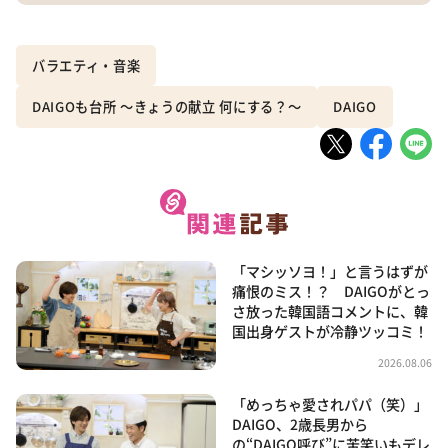
バラエティ・音楽
DAIGOも台所 ～きょうの献立 何にする？～
DAIGO
「マシッソヨ！」と言うはずが
痛恨のミス！？ DAIGOがとっ
さ放った韓国語コメントに、韓
国出身ゲストが冷静ツッコミ！
2026.08.06
「めっちゃ愛されパパ（笑）」
DAIGO、2歳長男から
の“DAIGO呼び”に苦笑いもデレ