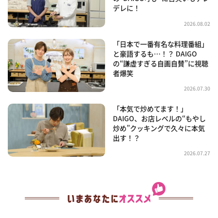
デレに！
2026.08.02
「日本で一番有名な料理番組」
と豪語するも…！？ DAIGO
の“謙虚すぎる自画自賛”に視聴
者爆笑
2026.07.30
「本気で炒めてます！」
DAIGO、お店レベルの“もやし
炒め”クッキングで久々に本気
出す！？
2026.07.27